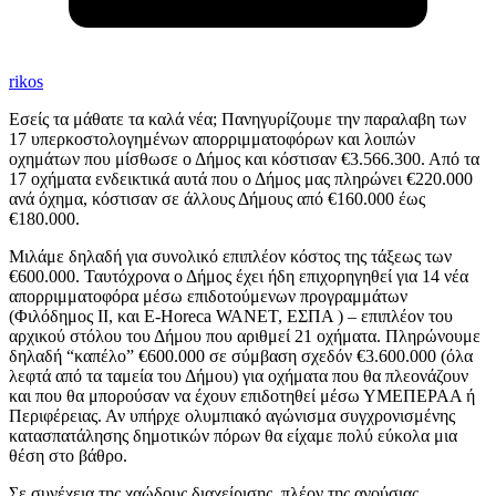
rikos
Εσείς τα μάθατε τα καλά νέα; Πανηγυρίζουμε την παραλαβη των
17 υπερκοστολογημένων απορριμματοφόρων και λοιπών
οχημάτων που μίσθωσε ο Δήμος και κόστισαν €3.566.300. Από τα
17 οχήματα ενδεικτικά αυτά που ο Δήμος μας πληρώνει €220.000
ανά όχημα, κόστισαν σε άλλους Δήμους από €160.000 έως
€180.000.
Μιλάμε δηλαδή για συνολικό επιπλέον κόστος της τάξεως των
€600.000. Ταυτόχρονα ο Δήμος έχει ήδη επιχορηγηθεί για 14 νέα
απορριμματοφόρα μέσω επιδοτούμενων προγραμμάτων
(Φιλόδημος ΙΙ, και E-Horeca WANET, ΕΣΠΑ ) – επιπλέον του
αρχικού στόλου του Δήμου που αριθμεί 21 οχήματα. Πληρώνουμε
δηλαδή “καπέλο” €600.000 σε σύμβαση σχεδόν €3.600.000 (όλα
λεφτά από τα ταμεία του Δήμου) για οχήματα που θα πλεονάζουν
και που θα μπορούσαν να έχουν επιδοτηθεί μέσω ΥΜΕΠΕΡΑΑ ή
Περιφέρειας. Αν υπήρχε ολυμπιακό αγώνισμα συγχρονισμένης
κατασπατάλησης δημοτικών πόρων θα είχαμε πολύ εύκολα μια
θέση στο βάθρο.
Σε συνέχεια της χαώδους διαχείρισης, πλέον της ανούσιας