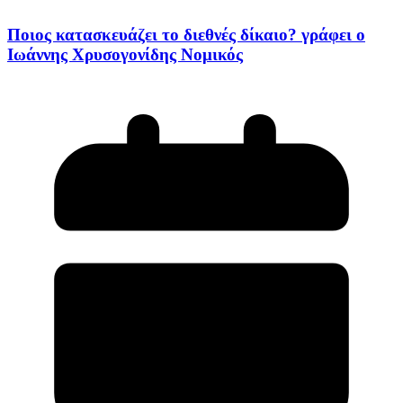
Ποιος κατασκευάζει το διεθνές δίκαιο? γράφει ο
Ιωάννης Χρυσογονίδης Νομικός