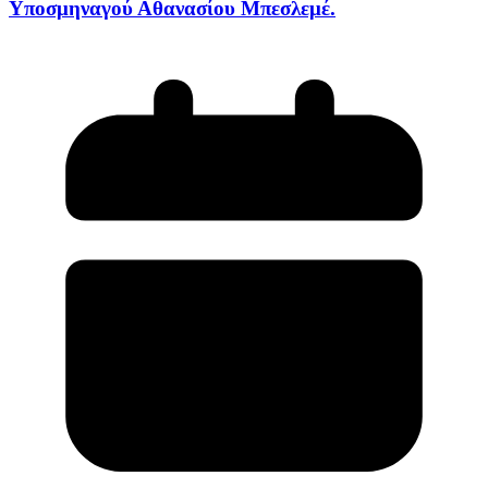
Υποσμηναγού Αθανασίου Μπεσλεμέ.