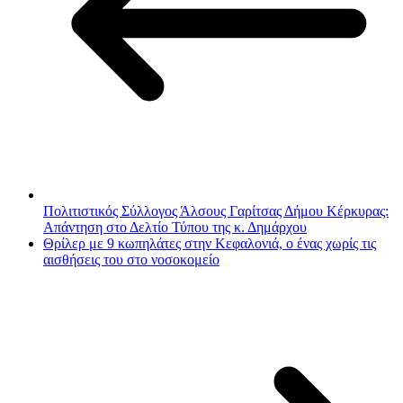
Πολιτιστικός Σύλλογος Άλσους Γαρίτσας Δήμου Κέρκυρας:
Απάντηση στο Δελτίο Τύπου της κ. Δημάρχου
Θρίλερ με 9 κωπηλάτες στην Κεφαλονιά, ο ένας χωρίς τις
αισθήσεις του στο νοσοκομείο