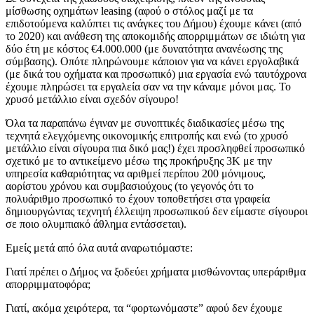
μίσθωσης οχημάτων leasing (αφού ο στόλος μαζί με τα
επιδοτούμενα καλύπτει τις ανάγκες του Δήμου) έχουμε κάνει (από
το 2020) και ανάθεση της αποκομιδής απορριμμάτων σε ιδιώτη για
δύο έτη με κόστος €4.000.000 (με δυνατότητα ανανέωσης της
σύμβασης). Οπότε πληρώνουμε κάποιον για να κάνει εργολαβικά
(με δικά του οχήματα και προσωπικό) μια εργασία ενώ ταυτόχρονα
έχουμε πληρώσει τα εργαλεία σαν να την κάναμε μόνοι μας. Το
χρυσό μετάλλιο είναι σχεδόν σίγουρο!
Όλα τα παραπάνω έγιναν με συνοπτικές διαδικασίες μέσω της
τεχνητά ελεγχόμενης οικονομικής επιτροπής και ενώ (το χρυσό
μετάλλιο είναι σίγουρα πια δικό μας!) έχει προσληφθεί προσωπικό
σχετικό με το αντικείμενο μέσω της προκήρυξης 3Κ με την
υπηρεσία καθαριότητας να αριθμεί περίπου 200 μόνιμους,
αορίστου χρόνου και συμβασιούχους (το γεγονός ότι το
πολυάριθμο προσωπικό το έχουν τοποθετήσει στα γραφεία
δημιουργώντας τεχνητή έλλειψη προσωπικού δεν είμαστε σίγουροι
σε ποιο ολυμπιακό άθλημα εντάσσεται).
Εμείς μετά από όλα αυτά αναρωτιόμαστε:
Γιατί πρέπει ο Δήμος να ξοδεύει χρήματα μισθώνοντας υπεράριθμα
απορριμματοφόρα;
Γιατί, ακόμα χειρότερα, τα “φορτωνόμαστε” αφού δεν έχουμε