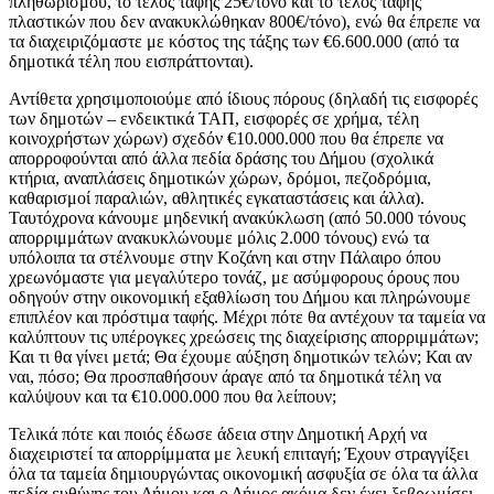
πληθωρισμού, το τέλος ταφής 25€/τόνο και το τέλος ταφής
πλαστικών που δεν ανακυκλώθηκαν 800€/τόνο), ενώ θα έπρεπε να
τα διαχειριζόμαστε με κόστος της τάξης των €6.600.000 (από τα
δημοτικά τέλη που εισπράττονται).
Αντίθετα χρησιμοποιούμε από ίδιους πόρους (δηλαδή τις εισφορές
των δημοτών – ενδεικτικά ΤΑΠ, εισφορές σε χρήμα, τέλη
κοινοχρήστων χώρων) σχεδόν €10.000.000 που θα έπρεπε να
απορροφούνται από άλλα πεδία δράσης του Δήμου (σχολικά
κτήρια, αναπλάσεις δημοτικών χώρων, δρόμοι, πεζοδρόμια,
καθαρισμοί παραλιών, αθλητικές εγκαταστάσεις και άλλα).
Ταυτόχρονα κάνουμε μηδενική ανακύκλωση (από 50.000 τόνους
απορριμμάτων ανακυκλώνουμε μόλις 2.000 τόνους) ενώ τα
υπόλοιπα τα στέλνουμε στην Κοζάνη και στην Πάλαιρο όπου
χρεωνόμαστε για μεγαλύτερο τονάζ, με ασύμφορους όρους που
οδηγούν στην οικονομική εξαθλίωση του Δήμου και πληρώνουμε
επιπλέον και πρόστιμα ταφής. Μέχρι πότε θα αντέχουν τα ταμεία να
καλύπτουν τις υπέρογκες χρεώσεις της διαχείρισης απορριμμάτων;
Και τι θα γίνει μετά; Θα έχουμε αύξηση δημοτικών τελών; Και αν
ναι, πόσο; Θα προσπαθήσουν άραγε από τα δημοτικά τέλη να
καλύψουν και τα €10.000.000 που θα λείπουν;
Τελικά πότε και ποιός έδωσε άδεια στην Δημοτική Αρχή να
διαχειριστεί τα απορρίμματα με λευκή επιταγή; Έχουν στραγγίξει
όλα τα ταμεία δημιουργώντας οικονομική ασφυξία σε όλα τα άλλα
πεδία ευθύνης του Δήμου και ο Δήμος ακόμα δεν έχει ξεβρωμίσει