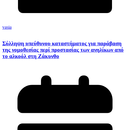
vasia
Σύλληψη υπεύθυνου καταστήματος για παράβαση
της νομοθεσίας περί προστασίας των ανηλίκων από
το αλκοόλ στη Ζάκυνθο