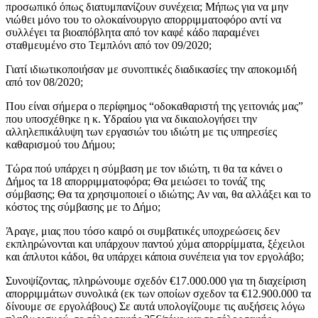
προσωπικό όπως διατυμπανίζουν συνέχεια; Μήπως για να μην
νιώθει μόνο του το ολοκαίνουργιο απορριμματοφόρο αντί να
συλλέγει τα βιοαπόβλητα από τον καφέ κάδο παραμένει
σταθμευμένο στο Τεμπλόνι από τον 09/2020;
Γιατί ιδιωτικοποιήσαν με συνοπτικές διαδικασίες την αποκομιδή
από τον 08/2020;
Που είναι σήμερα ο περίφημος “οδοκαθαριστή της γειτονιάς μας”
που υποσχέθηκε η κ. Υδραίου για να δικαιολογήσει την
αλληλεπικάλυψη των εργασιών του ιδιώτη με τις υπηρεσίες
καθαρισμού του Δήμου;
Τώρα πού υπάρχει η σύμβαση με τον ιδιώτη, τι θα τα κάνει ο
Δήμος τα 18 απορριμματοφόρα; Θα μειώσει το τονάζ της
σύμβασης; Θα τα χρησιμοποιεί ο ιδιώτης; Αν ναι, θα αλλάξει και το
κόστος της σύμβασης με το Δήμο;
Άραγε, μιας που τόσο καιρό οι συμβατικές υποχρεώσεις δεν
εκπληρώνονται και υπάρχουν παντού χύμα απορρίμματα, ξέχειλοι
και άπλυτοι κάδοι, θα υπάρχει κάποια συνέπεια για τον εργολάβο;
Συνοψίζοντας, πληρώνουμε σχεδόν €17.000.000 για τη διαχείριση
απορριμμάτων συνολικά (εκ των οποίων σχεδον τα €12.900.000 τα
δίνουμε σε εργολάβους) Σε αυτά υπολογίζουμε τις αυξήσεις λόγω