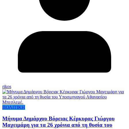
rikos
ΠΟΛΙΤΙΚΗ
Μήνυμα Δημάρχου Βόρειας Κέρκυρας Γιώργου
Μαχειμάρη για τα 26 χρόνια από τη θυσία του