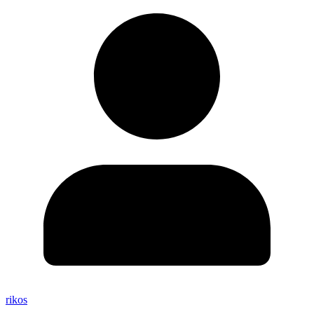
rikos