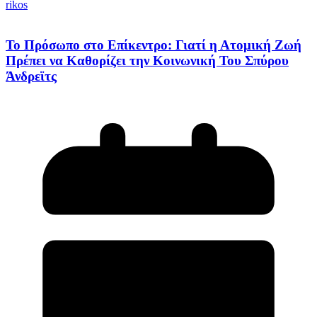
rikos
Το Πρόσωπο στο Επίκεντρο: Γιατί η Ατομική Ζωή
Πρέπει να Καθορίζει την Κοινωνική Του Σπύρου
Άνδρεϊτς