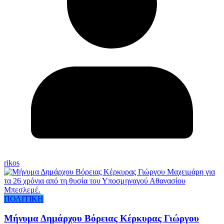
rikos
ΠΟΛΙΤΙΚΗ
Μήνυμα Δημάρχου Βόρειας Κέρκυρας Γιώργου