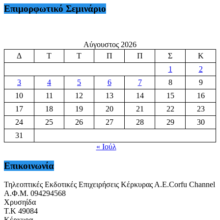
Επιμορφωτικό Σεμινάριο
Αύγουστος 2026
Δ
Τ
Τ
Π
Π
Σ
Κ
1
2
3
4
5
6
7
8
9
10
11
12
13
14
15
16
17
18
19
20
21
22
23
24
25
26
27
28
29
30
31
« Ιούλ
Επικοινωνία
Τηλεοπτικές Εκδοτικές Επιχειρήσεις Κέρκυρας Α.Ε.Corfu Channel
Α.Φ.Μ. 094294568
Χρυσηίδα
Τ.Κ 49084
Κέρκυρα