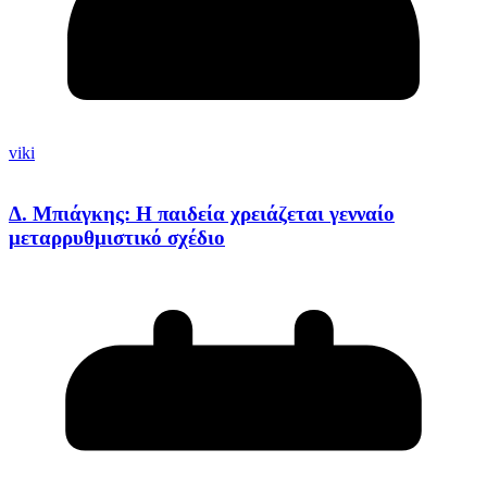
viki
Δ. Μπιάγκης: Η παιδεία χρειάζεται γενναίο
μεταρρυθμιστικό σχέδιο