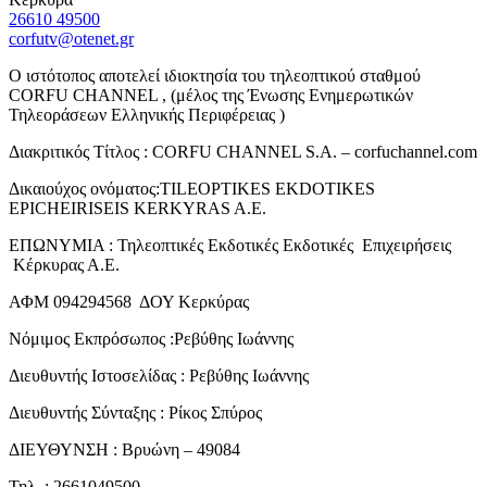
26610 49500
corfutv@otenet.gr
Ο ιστότοπος αποτελεί ιδιοκτησία του τηλεοπτικού σταθμού
CORFU CHANNEL , (μέλος της Ένωσης Ενημερωτικών
Τηλεοράσεων Ελληνικής Περιφέρειας )
Διακριτικός Τίτλος : CORFU CHANNEL S.A. – corfuchannel.com
Δικαιούχος ονόματος:TILEOPTIKES EKDOTIKES
EPICHEIRISEIS KERKYRAS A.E.
ΕΠΩΝΥΜΙΑ : Τηλεοπτικές Εκδοτικές Εκδοτικές Επιχειρήσεις
Κέρκυρας Α.Ε.
ΑΦΜ 094294568 ΔΟΥ Κερκύρας
Νόμιμος Εκπρόσωπος :Ρεβύθης Ιωάννης
Διευθυντής Ιστοσελίδας : Ρεβύθης Ιωάννης
Διευθυντής Σύνταξης : Ρίκος Σπύρος
ΔΙΕΥΘΥΝΣΗ : Βρυώνη – 49084
Τηλ. : 2661049500