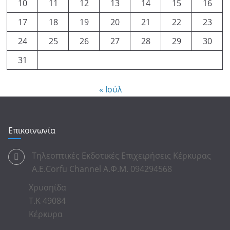
10
11
12
13
14
15
16
17
18
19
20
21
22
23
24
25
26
27
28
29
30
31
« Ιούλ
Επικοινωνία
Τηλεοπτικές Εκδοτικές Επιχειρήσεις Κέρκυρας
Α.Ε.Corfu Channel Α.Φ.Μ. 094294568
Χρυσηίδα
Τ.Κ 49084
Κέρκυρα