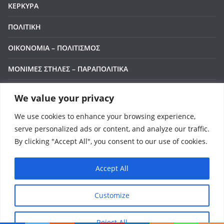
ΚΕΡΚΥΡΑ
ΠΟΛΙΤΙΚΗ
ΟΙΚΟΝΟΜΙΑ – ΠΟΛΙΤΙΣΜΟΣ
ΜΟΝΙΜΕΣ ΣΤΗΛΕΣ – ΠΑΡΑΠΟΛΙΤΙΚΑ
ΒΙΝΤΕΟ
We value your privacy
ΕΠΙΚΟΙΝΩΝΙΑ
We use cookies to enhance your browsing experience,
serve personalized ads or content, and analyze our traffic.
LIVE
By clicking "Accept All", you consent to our use of cookies.
Accept All
Πνευματικά Δικαιώματα © 2026
Corfu Channel
. Τα
Customize
πνευματικά δικαιώματα προστατεύονται.
Θέμα:
ColorMag
από ThemeGrill. Κατασκευασμένο με
Reject All