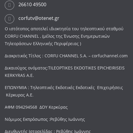
26610 49500
corfutv@otenet.gr
Ο ιστότοπος αποτελεί ιδιοκτησία του τηλεοπτικού σταθμού
CORFU CHANNEL , (μέλος της Ένωσης Ενημερωτικών
Τηλεοράσεων Ελληνικής Περιφέρειας )
Διακριτικός Τίτλος : CORFU CHANNEL S.A. – corfuchannel.com
Δικαιούχος ονόματος:TILEOPTIKES EKDOTIKES EPICHEIRISEIS
KERKYRAS A.E.
ΕΠΩΝΥΜΙΑ : Τηλεοπτικές Εκδοτικές Εκδοτικές Επιχειρήσεις
Κέρκυρας Α.Ε.
ΑΦΜ 094294568 ΔΟΥ Κερκύρας
Νόμιμος Εκπρόσωπος :Ρεβύθης Ιωάννης
Διευθυντής Ιστοσελίδας : Ρεβύθης Ιωάννης