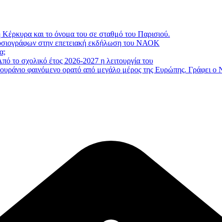
 Κέρκυρα και το όνομα του σε σταθμό του Παρισιού.
μοσιογράφων στην επετειακή εκδήλωση του ΝΑΟΚ
α;
πό το σχολικό έτος 2026-2027 η λειτουργία του
ουράνιο φαινόμενο ορατό από μεγάλο μέρος της Ευρώπης. Γράφει ο