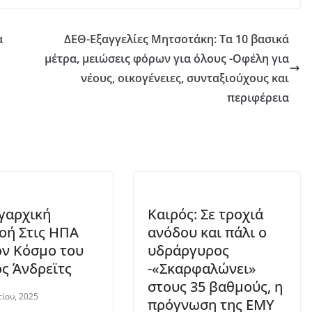
α
ΔΕΘ-Εξαγγελίες Μητσοτάκη: Τα 10 βασικά
μέτρα, μειώσεις φόρων για όλους -Οφέλη για
νέους, οικογένειες, συνταξιούχους και
περιφέρεια
γαρχική
Καιρός: Σε τροχιά
οή Στις ΗΠΑ
ανόδου και πάλι ο
ον Κόσμο του
υδράργυρος
ς Άνδρεϊτς
-«Σκαρφαλώνει»
στους 35 βαθμούς, η
ίου, 2025
πρόγνωση της ΕΜΥ