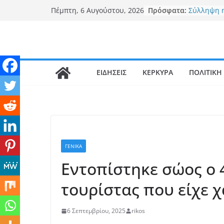
Μετάβαση
Πρόσφατα:
Σύλληψη 
Πέμπτη, 6 Αυγούστου, 2026
σε
Ερυθρά Αγ
Αναζητήσ
περιεχόμενο
Η φαντασμ
Παλαιοκασ
Σε θερμότ
σταδιακά 
ΕΙΔΗΣΕΙΣ
ΚΕΡΚΥΡΑ
ΠΟΛΙΤΙΚΗ
ζέστης το
Αυγούστο
Βόρεια Κέ
βυθό της 
προκαλούν
Συνελήφθη
ημεδαποί 
ΓΕΝΙΚΆ
καταστήμα
Εντοπίστηκε σώος ο
τουρίστας που είχε χ
6 Σεπτεμβρίου, 2025
rikos