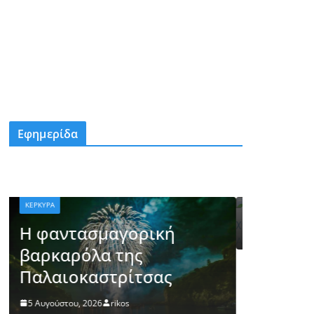
ΚΕΡΚΥΡΑ
Σε θερμότερη περίοδο
εισέρχεται σταδιακά η
Εφημερίδα
χώρα – Κορύφωση της
ζέστης το διάστημα 8–
10 Αυγούστου
5 Αυγούστου, 2026
rikos
κή
ας
Επιμορφωτικό Σεμινάριο