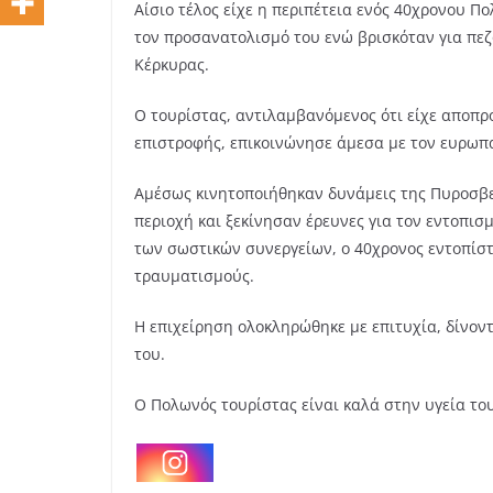
Αίσιο τέλος είχε η περιπέτεια ενός 40χρονου 
τον προσανατολισμό του ενώ βρισκόταν για πεζ
Κέρκυρας.
Ο τουρίστας, αντιλαμβανόμενος ότι είχε αποπρ
επιστροφής, επικοινώνησε άμεσα με τον ευρωπα
Αμέσως κινητοποιήθηκαν δυνάμεις της Πυροσβε
περιοχή και ξεκίνησαν έρευνες για τον εντοπισ
των σωστικών συνεργείων, ο 40χρονος εντοπίστ
ΚΕΡΚΥΡΑ
τραυματισμούς.
Σύλλη
διωκόμ
Η επιχείρηση ολοκληρώθηκε με επιτυχία, δίνοντ
του.
Αγγελί
Αναζητ
Ο Πολωνός τουρίστας είναι καλά στην υγεία του
Κέρκυ
5 Αυγούστου