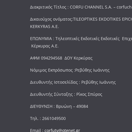
Διακριτικός Τίτλος : CORFU CHANNEL S.A. – corfuc
Δικαιούχος ονόματος:TILEOPTIKES EKDOTIKES EPICH
KERKYRAS A.E.
ΕΠΩΝΥΜΙΑ : Τηλεοπτικές Εκδοτικές Εκδοτικές Επιχ
Κέρκυρας Α.Ε.
ΑΦΜ 094294568 ΔΟΥ Κερκύρας
Νόμιμος Εκπρόσωπος :Ρεβύθης Ιωάννης
Διευθυντής Ιστοσελίδας : Ρεβύθης Ιωάννης
Διευθυντής Σύνταξης : Ρίκος Σπύρος
ΔΙΕΥΘΥΝΣΗ : Βρυώνη – 49084
Τηλ. : 2661049500
Email :
corfutv@otenet.gr