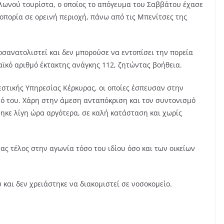
Πολωνού τουρίστα, ο οποίος το απόγευμα του Σαββάτου έχασε
οπορία σε ορεινή περιοχή, πάνω από τις Μπενίτσες της
οσανατολιστεί και δεν μπορούσε να εντοπίσει την πορεία
ϊκό αριθμό έκτακτης ανάγκης 112, ζητώντας βοήθεια.
στικής Υπηρεσίας Κέρκυρας, οι οποίες έσπευσαν στην
μό του. Χάρη στην άμεση ανταπόκριση και τον συντονισμό
ηκε λίγη ώρα αργότερα, σε καλή κατάσταση και χωρίς
ψη ημεδαπού
ενου με Ερυθρά
ΚΕΡΚΥΡΑ
ας τέλος στην αγωνία τόσο του ιδίου όσο και των οικείων
α Διεθνών
Η φαντασμαγορι
ήσεων στην
βαρκαρόλα της
 και δεν χρειάστηκε να διακομιστεί σε νοσοκομείο.
ρα
Παλαιοκαστρίτσ
, 2026
rikos
5 Αυγούστου, 2026
rikos