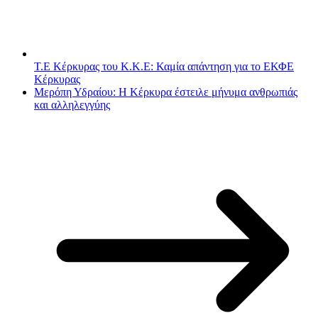
Τ.Ε Κέρκυρας του Κ.Κ.Ε: Καμία απάντηση για το ΕΚΦΕ
Κέρκυρας
Μερόπη Υδραίου: Η Κέρκυρα έστειλε μήνυμα ανθρωπιάς
και αλληλεγγύης