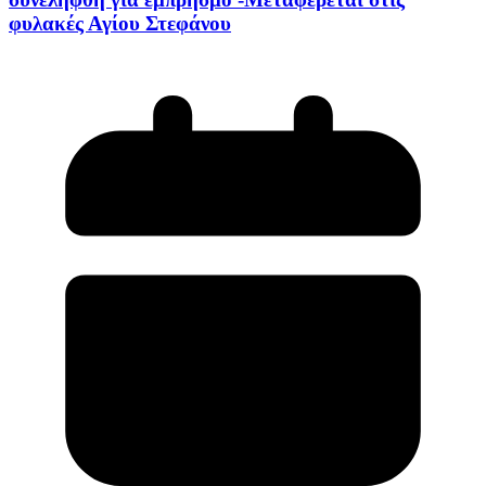
φυλακές Αγίου Στεφάνου