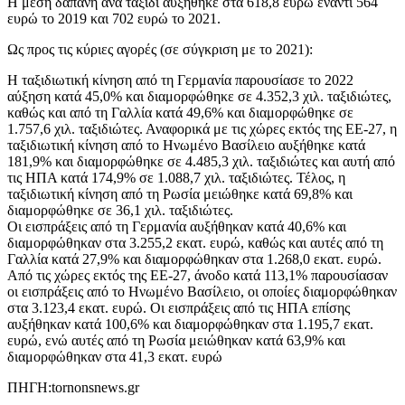
H μέση δαπάνη ανά ταξίδι αυξήθηκε στα 618,8 ευρώ έναντι 564
ευρώ το 2019 και 702 ευρώ το 2021.
Ως προς τις κύριες αγορές (σε σύγκριση με το 2021):
Η ταξιδιωτική κίνηση από τη Γερμανία παρουσίασε το 2022
αύξηση κατά 45,0% και διαμορφώθηκε σε 4.352,3 χιλ. ταξιδιώτες,
καθώς και από τη Γαλλία κατά 49,6% και διαμορφώθηκε σε
1.757,6 χιλ. ταξιδιώτες. Αναφορικά με τις χώρες εκτός της ΕΕ‑27, η
ταξιδιωτική κίνηση από το Ηνωμένο Βασίλειο αυξήθηκε κατά
181,9% και διαμορφώθηκε σε 4.485,3 χιλ. ταξιδιώτες και αυτή από
τις ΗΠΑ κατά 174,9% σε 1.088,7 χιλ. ταξιδιώτες. Τέλος, η
ταξιδιωτική κίνηση από τη Ρωσία μειώθηκε κατά 69,8% και
διαμορφώθηκε σε 36,1 χιλ. ταξιδιώτες.
Οι εισπράξεις από τη Γερμανία αυξήθηκαν κατά 40,6% και
διαμορφώθηκαν στα 3.255,2 εκατ. ευρώ, καθώς και αυτές από τη
Γαλλία κατά 27,9% και διαμορφώθηκαν στα 1.268,0 εκατ. ευρώ.
Από τις χώρες εκτός της ΕΕ-27, άνοδο κατά 113,1% παρουσίασαν
οι εισπράξεις από το Ηνωμένο Βασίλειο, οι οποίες διαμορφώθηκαν
στα 3.123,4 εκατ. ευρώ. Οι εισπράξεις από τις ΗΠΑ επίσης
αυξήθηκαν κατά 100,6% και διαμορφώθηκαν στα 1.195,7 εκατ.
ευρώ, ενώ αυτές από τη Ρωσία μειώθηκαν κατά 63,9% και
διαμορφώθηκαν στα 41,3 εκατ. ευρώ
ΠΗΓΗ:tornonsnews.gr