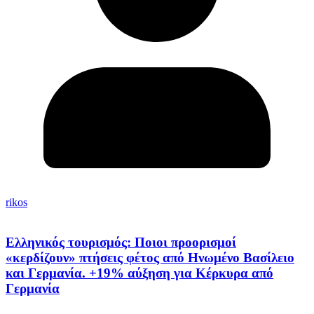
rikos
Ελληνικός τουρισμός: Ποιοι προορισμοί
«κερδίζουν» πτήσεις φέτος από Ηνωμένο Βασίλειο
και Γερμανία. +19% αύξηση για Κέρκυρα από
Γερμανία