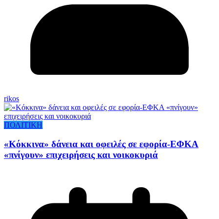
rikos
ΠΟΛΙΤΙΚΗ
«Κόκκινα» δάνεια και οφειλές σε εφορία-ΕΦΚΑ
«πνίγουν» επιχειρήσεις και νοικοκυριά