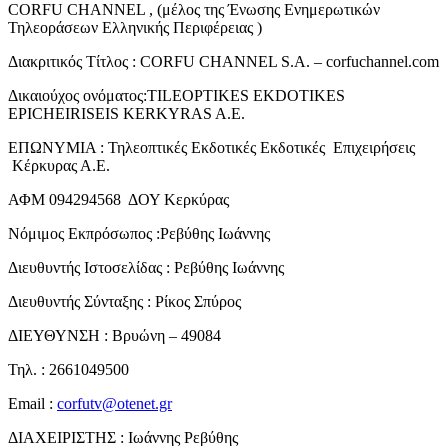
CORFU CHANNEL , (μέλος της Ένωσης Ενημερωτικών
Τηλεοράσεων Ελληνικής Περιφέρειας )
Διακριτικός Τίτλος : CORFU CHANNEL S.A. – corfuchannel.com
Δικαιούχος ονόματος:TILEOPTIKES EKDOTIKES
EPICHEIRISEIS KERKYRAS A.E.
ΕΠΩΝΥΜΙΑ : Τηλεοπτικές Εκδοτικές Εκδοτικές Επιχειρήσεις
Κέρκυρας Α.Ε.
ΑΦΜ 094294568 ΔΟΥ Κερκύρας
Νόμιμος Εκπρόσωπος :Ρεβύθης Ιωάννης
Διευθυντής Ιστοσελίδας : Ρεβύθης Ιωάννης
Διευθυντής Σύνταξης : Ρίκος Σπύρος
ΔΙΕΥΘΥΝΣΗ : Βρυώνη – 49084
Τηλ. : 2661049500
Email :
corfutv@otenet.gr
ΔΙΑΧΕΙΡΙΣΤΗΣ : Ιωάννης Ρεβύθης