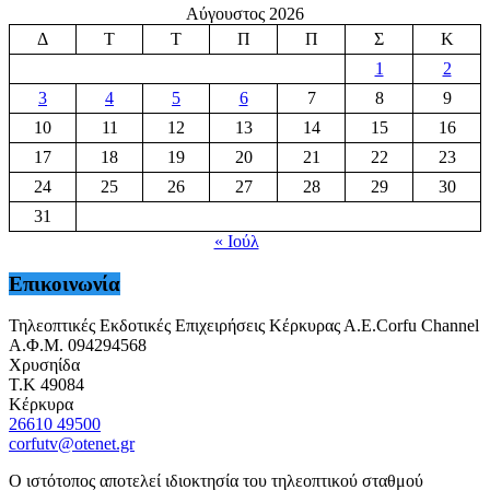
Αύγουστος 2026
Δ
Τ
Τ
Π
Π
Σ
Κ
1
2
3
4
5
6
7
8
9
10
11
12
13
14
15
16
17
18
19
20
21
22
23
24
25
26
27
28
29
30
31
« Ιούλ
Επικοινωνία
Τηλεοπτικές Εκδοτικές Επιχειρήσεις Κέρκυρας Α.Ε.Corfu Channel
Α.Φ.Μ. 094294568
Χρυσηίδα
Τ.Κ 49084
Κέρκυρα
26610 49500
corfutv@otenet.gr
Ο ιστότοπος αποτελεί ιδιοκτησία του τηλεοπτικού σταθμού