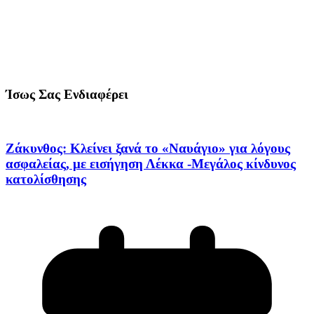
Ίσως Σας Ενδιαφέρει
Ζάκυνθος: Κλείνει ξανά το «Ναυάγιο» για λόγους
ασφαλείας, με εισήγηση Λέκκα -Μεγάλος κίνδυνος
κατολίσθησης