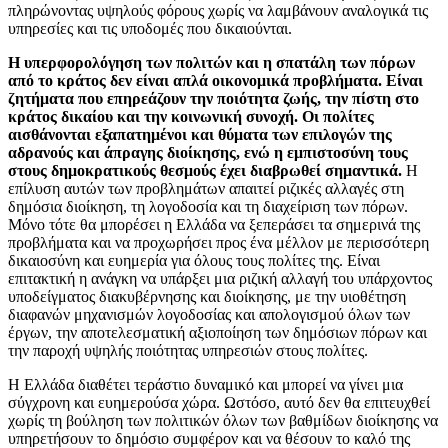
πληρώνοντας υψηλούς φόρους χωρίς να λαμβάνουν αναλογικά τις
υπηρεσίες και τις υποδομές που δικαιούνται.
Η υπερφορολόγηση των πολιτών και η σπατάλη των πόρων
από το κράτος δεν είναι απλά οικονομικά προβλήματα. Είναι
ζητήματα που επηρεάζουν την ποιότητα ζωής, την πίστη στο
κράτος δικαίου και την κοινωνική συνοχή.
Οι πολίτες
αισθάνονται εξαπατημένοι και θύματα των επιλογών της
αδρανούς και άπραγης διοίκησης, ενώ η εμπιστοσύνη τους
στους δημοκρατικούς θεσμούς έχει διαβρωθεί σημαντικά.
Η
επίλυση αυτών των προβλημάτων απαιτεί ριζικές αλλαγές στη
δημόσια διοίκηση, τη λογοδοσία και τη διαχείριση των πόρων.
Μόνο τότε θα μπορέσει η Ελλάδα να ξεπεράσει τα σημερινά της
προβλήματα και να προχωρήσει προς ένα μέλλον με περισσότερη
δικαιοσύνη και ευημερία για όλους τους πολίτες της. Είναι
επιτακτική η ανάγκη να υπάρξει μια ριζική αλλαγή του υπάρχοντος
υποδείγματος διακυβέρνησης και διοίκησης, με την υιοθέτηση
διαφανών μηχανισμών λογοδοσίας και απολογισμού όλων των
έργων, την αποτελεσματική αξιοποίηση των δημόσιων πόρων και
την παροχή υψηλής ποιότητας υπηρεσιών στους πολίτες.
Η Ελλάδα διαθέτει τεράστιο δυναμικό και μπορεί να γίνει μια
σύγχρονη και ευημερούσα χώρα. Ωστόσο, αυτό δεν θα επιτευχθεί
χωρίς τη βούληση των πολιτικών όλων των βαθμίδων διοίκησης να
υπηρετήσουν το δημόσιο συμφέρον και να θέσουν το καλό της