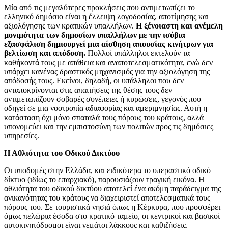
Μία από τις μεγαλύτερες προκλήσεις που αντιμετωπίζει το
ελληνικό δημόσιο είναι η έλλειψη λογοδοσίας, αποτίμησης και
αξιολόγησης των κρατικών υπαλλήλων.
Η ξένοιαστη και ανέμελη
μονιμότητα των δημοσίων υπαλλήλων με την ισόβια
εξασφάλιση δημιουργεί μια αίσθηση απουσίας κινήτρων για
βελτίωση και απόδοση.
Πολλοί υπάλληλοι εκτελούν τα
καθήκοντά τους με απάθεια και αναποτελεσματικότητα, ενώ δεν
υπάρχει κανένας δραστικός μηχανισμός για την αξιολόγηση της
απόδοσής τους. Εκείνοι, δηλαδή, οι υπάλληλοι που δεν
ανταποκρίνονται στις απαιτήσεις της θέσης τους δεν
αντιμετωπίζουν σοβαρές συνέπειες ή κυρώσεις, γεγονός που
οδηγεί σε μια νοοτροπία αδιαφορίας και αμεριμνησίας. Αυτή η
κατάσταση όχι μόνο σπαταλά τους πόρους του κράτους, αλλά
υπονομεύει και την εμπιστοσύνη των πολιτών προς τις δημόσιες
υπηρεσίες.
Η Αθλιότητα του Οδικού Δικτύου
Οι υποδομές στην Ελλάδα, και ειδικότερα το υπεραστικό οδικό
δίκτυο (ιδίως το επαρχιακό), παρουσιάζουν τραγική εικόνα. Η
αθλιότητα του οδικού δικτύου αποτελεί ένα ακόμη παράδειγμα της
ανικανότητας του κράτους να διαχειριστεί αποτελεσματικά τους
πόρους του. Σε τουριστικά νησιά όπως η Κέρκυρα, που προσφέρει
όμως πελώρια έσοδα στο κρατικό ταμείο, οι κεντρικοί και βασικοί
αυτοκινητόδρομοι είναι γεμάτοι λάκκους και καθιζήσεις,