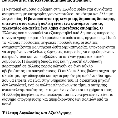
Βαναυσότητα της Κεντρικής Δημόσιας Διοίκησης
Η κεντρική δημόσια διοίκηση στην Ελλάδα βρίσκεται συχνότατα
αντιμέτωπη με κατηγορίες για αναποτελεσματικότητα και έλλειψη
λογοδοσίας.
Η βαναυσότητα της κεντρικής δημόσιας διοίκησης
απέναντι στον αφανή πολίτη είναι ένα φαινόμενο που τις
τελευταίες δεκαετίες έχει λάβει διαστάσεις επιδημίας.
Ο
Έλληνας που προσπαθεί να εξυπηρετηθεί από δημόσιες υπηρεσίες
συναντά γραφειοκρατικά εμπόδια και απίστευτες αργοπορίες. Παρά
τις κάποιες πρόσφατες ψηφιακές προσπάθειες, οι πολίτες
αντιμετωπίζονται ως υπήκοοι δεύτερης κατηγορίας, υποχρεώνονται
να περιμένουν ατελείωτες ώρες στις υπηρεσίες, να συμπληρώνουν
άπειρα έντυπα και να υποβάλλονται σε έναν γραφειοκρατικό
λαβύρινθο. Η έλλειψη διαφάνειας και η γνωστή αλυσιδωτή
παραπομπή σε άλλους φορείς οδηγούν σε έναν κύκλο
αβεβαιότητας και απογοήτευσης. Ο απλός πολίτης βιώνει συχνά την
σκαιότητα, την αδιαφορία και την περιφρόνηση από ένα σύστημα
που θα έπρεπε να είναι στην υπηρεσία του. Η διοικητική μηχανή
δεν λογοδοτεί, ενώ οι πολίτες πληρώνουν το τίμημα αυτής της
αναποτελεσματικότητας με το χαμένο χρόνο και τα χρήματά τους.
Η έλλειψη διαφάνειας και απολογισμού των ενεργειών εντείνει το
αίσθημα απογοήτευσης και απομάκρυνσης των πολιτών από τα
κοινά.
Έλλειψη Λογοδοσίας και Αξιολόγησης