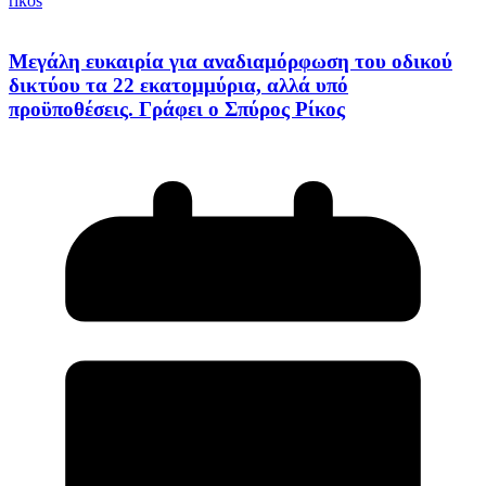
rikos
Μεγάλη ευκαιρία για αναδιαμόρφωση του οδικού
δικτύου τα 22 εκατομμύρια, αλλά υπό
προϋποθέσεις. Γράφει ο Σπύρος Ρίκος