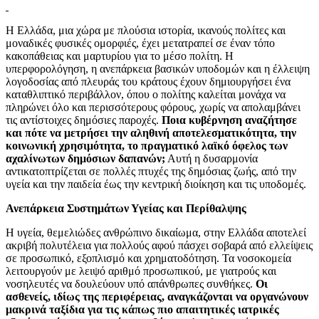
Η Ελλάδα, μια χώρα με πλούσια ιστορία, ικανούς πολίτες και
μοναδικές φυσικές ομορφιές, έχει μετατραπεί σε έναν τόπο
κακοπάθειας και μαρτυρίου για το μέσο πολίτη. Η
υπερφορολόγηση, η ανεπάρκεια βασικών υποδομών και η έλλειψη
λογοδοσίας από πλευράς του κράτους έχουν δημιουργήσει ένα
καταθλιπτικό περιβάλλον, όπου ο πολίτης καλείται μονάχα να
πληρώνει όλο και περισσότερους φόρους, χωρίς να απολαμβάνει
τις αντίστοιχες δημόσιες παροχές.
Ποια κυβέρνηση αναζήτησε
και πότε να μετρήσει την αληθινή αποτελεσματικότητα, την
κοινωνική χρησιμότητα, το πραγματικό λαϊκό όφελος των
αχαλίνωτων δημόσιων δαπανών;
Αυτή η δυσαρμονία
αντικατοπτρίζεται σε πολλές πτυχές της δημόσιας ζωής, από την
υγεία και την παιδεία έως την κεντρική διοίκηση και τις υποδομές.
Ανεπάρκεια Συστημάτων Υγείας και Περίθαλψης
Η υγεία, θεμελιώδες ανθρώπινο δικαίωμα, στην Ελλάδα αποτελεί
ακριβή πολυτέλεια για πολλούς αφού πάσχει σοβαρά από ελλείψεις
σε προσωπικό, εξοπλισμό και χρηματοδότηση. Τα νοσοκομεία
λειτουργούν με λειψό αριθμό προσωπικού, με γιατρούς και
νοσηλευτές να δουλεύουν υπό απάνθρωπες συνθήκες.
Οι
ασθενείς, ιδίως της περιφέρειας, αναγκάζονται να οργανώνουν
μακρινά ταξίδια για τις κάπως πιο απαιτητικές ιατρικές