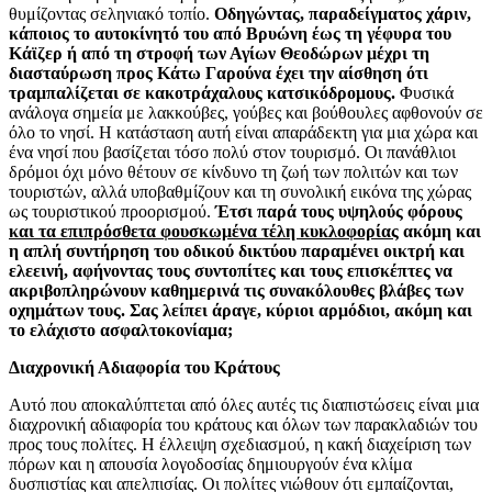
θυμίζοντας σεληνιακό τοπίο.
Οδηγώντας, παραδείγματος χάριν,
κάποιος το αυτοκίνητό του από Βρυώνη έως τη γέφυρα του
Κάϊζερ ή από τη στροφή των Αγίων Θεοδώρων μέχρι τη
διασταύρωση προς Κάτω Γαρούνα έχει την αίσθηση ότι
τραμπαλίζεται σε κακοτράχαλους κατσικόδρομους.
Φυσικά
ανάλογα σημεία με λακκούβες, γούβες και βούθουλες αφθονούν σε
όλο το νησί. Η κατάσταση αυτή είναι απαράδεκτη για μια χώρα και
ένα νησί που βασίζεται τόσο πολύ στον τουρισμό. Οι πανάθλιοι
δρόμοι όχι μόνο θέτουν σε κίνδυνο τη ζωή των πολιτών και των
τουριστών, αλλά υποβαθμίζουν και τη συνολική εικόνα της χώρας
ως τουριστικού προορισμού.
Έτσι παρά τους υψηλούς φόρους
και τα επιπρόσθετα φουσκωμένα τέλη κυκλοφορίας
ακόμη και
η απλή συντήρηση του οδικού δικτύου παραμένει οικτρή και
ελεεινή, αφήνοντας τους συντοπίτες και τους επισκέπτες να
ακριβοπληρώνουν καθημερινά τις συνακόλουθες βλάβες των
οχημάτων τους. Σας λείπει άραγε, κύριοι αρμόδιοι, ακόμη και
το ελάχιστο ασφαλτοκονίαμα;
Διαχρονική Αδιαφορία του Κράτους
Αυτό που αποκαλύπτεται από όλες αυτές τις διαπιστώσεις είναι μια
διαχρονική αδιαφορία του κράτους και όλων των παρακλαδιών του
προς τους πολίτες. Η έλλειψη σχεδιασμού, η κακή διαχείριση των
πόρων και η απουσία λογοδοσίας δημιουργούν ένα κλίμα
δυσπιστίας και απελπισίας. Οι πολίτες νιώθουν ότι εμπαίζονται,