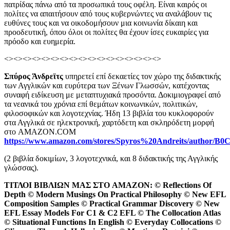
πατρίδας πάνω από τα προσωπικά τους οφέλη. Είναι καιρός οι
πολίτες να απαιτήσουν από τους κυβερνώντες να αναλάβουν τις
ευθύνες τους και να οικοδομήσουν μια κοινωνία δίκαιη και
προοδευτική, όπου όλοι οι πολίτες θα έχουν ίσες ευκαιρίες για
πρόοδο και ευημερία.
<><><><><><><><><><><><><><><><><>
Σπύρος Άνδρεϊτς
υπηρετεί επί δεκαετίες τον χώρο της διδακτικής
των Αγγλικών και ευρύτερα των Ξένων Γλωσσών, κατέχοντας
συναφή ειδίκευση με μεταπτυχιακά προσόντα. Δοκιμιογραφεί από
τα νεανικά του χρόνια επί θεμάτων κοινωνικών, πολιτικών,
φιλοσοφικών και λογοτεχνίας. Ήδη 13 βιβλία του κυκλοφορούν
στα Αγγλικά σε ηλεκτρονική, χαρτόδετη και σκληρόδετη μορφή
στο AMAZON.COM
https
://
www
.
amazon
.
com
/
stores
/
Spyros
%20
Andreits
/
author
/
B
0
(2 βιβλία δοκιμίων, 3 λογοτεχνικά, και 8 διδακτικής της Αγγλικής
γλώσσας).
ΤΙΤΛΟΙ
ΒΙΒΛΙΩΝ
ΜΑΣ
ΣΤΟ
ΑΜΑΖΟΝ
: © Reflections Of
Depth © Modern Musings On Practical Philosophy © New EFL
Composition Samples © Practical Grammar Discovery © New
EFL Essay Models For C1 & C2 EFL © The Collocation Atlas
© Situational Functions In English © Everyday Collocations ©