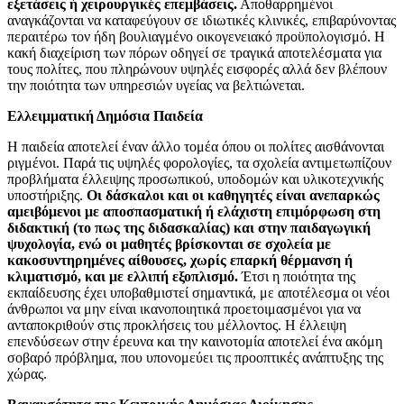
εξετάσεις ή χειρουργικές επεμβάσεις.
Αποθαρρημένοι
αναγκάζονται να καταφεύγουν σε ιδιωτικές κλινικές, επιβαρύνοντας
περαιτέρω τον ήδη βουλιαγμένο οικογενειακό προϋπολογισμό. Η
κακή διαχείριση των πόρων οδηγεί σε τραγικά αποτελέσματα για
τους πολίτες, που πληρώνουν υψηλές εισφορές αλλά δεν βλέπουν
την ποιότητα των υπηρεσιών υγείας να βελτιώνεται.
Ελλειμματική Δημόσια Παιδεία
Η παιδεία αποτελεί έναν άλλο τομέα όπου οι πολίτες αισθάνονται
ριγμένοι. Παρά τις υψηλές φορολογίες, τα σχολεία αντιμετωπίζουν
προβλήματα έλλειψης προσωπικού, υποδομών και υλικοτεχνικής
υποστήριξης.
Οι δάσκαλοι και οι καθηγητές είναι ανεπαρκώς
αμειβόμενοι με αποσπασματική ή ελάχιστη επιμόρφωση στη
διδακτική (το πως της διδασκαλίας) και στην παιδαγωγική
ψυχολογία, ενώ οι μαθητές βρίσκονται σε σχολεία με
κακοσυντηρημένες αίθουσες, χωρίς επαρκή θέρμανση ή
κλιματισμό, και με ελλιπή εξοπλισμό.
Έτσι η ποιότητα της
εκπαίδευσης έχει υποβαθμιστεί σημαντικά, με αποτέλεσμα οι νέοι
άνθρωποι να μην είναι ικανοποιητικά προετοιμασμένοι για να
ανταποκριθούν στις προκλήσεις του μέλλοντος. Η έλλειψη
επενδύσεων στην έρευνα και την καινοτομία αποτελεί ένα ακόμη
σοβαρό πρόβλημα, που υπονομεύει τις προοπτικές ανάπτυξης της
χώρας.