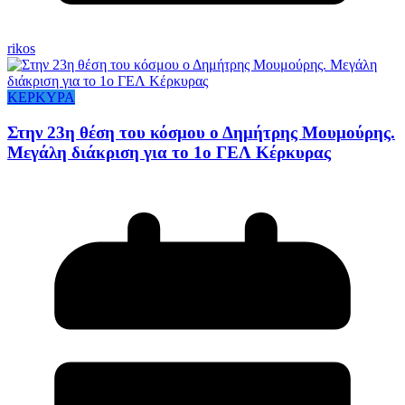
rikos
ΚΕΡΚΥΡΑ
Στην 23η θέση του κόσμου ο Δημήτρης Μουμούρης.
Μεγάλη διάκριση για το 1ο ΓΕΛ Κέρκυρας