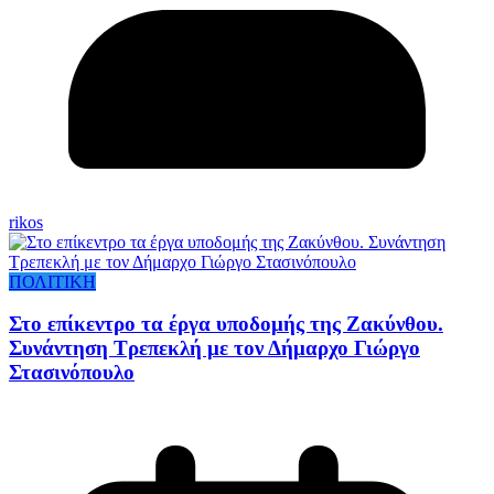
rikos
ΠΟΛΙΤΙΚΗ
Στο επίκεντρο τα έργα υποδομής της Ζακύνθου.
Συνάντηση Τρεπεκλή με τον Δήμαρχο Γιώργο
Στασινόπουλο