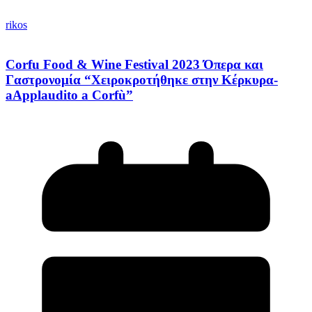
rikos
Corfu Food & Wine Festival 2023 Όπερα και
Γαστρονομία “Χειροκροτήθηκε στην Κέρκυρα-
aΑpplaudito a Corfù”