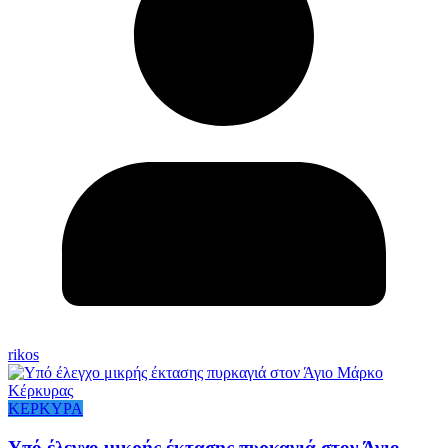
rikos
ΚΕΡΚΥΡΑ
Υπό έλεγχο μικρής έκτασης πυρκαγιά στον Άγιο