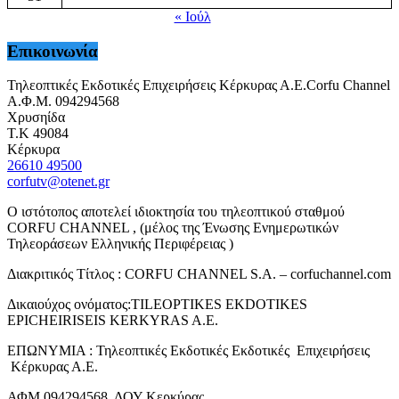
« Ιούλ
Επικοινωνία
Τηλεοπτικές Εκδοτικές Επιχειρήσεις Κέρκυρας Α.Ε.Corfu Channel
Α.Φ.Μ. 094294568
Χρυσηίδα
Τ.Κ 49084
Κέρκυρα
26610 49500
corfutv@otenet.gr
Ο ιστότοπος αποτελεί ιδιοκτησία του τηλεοπτικού σταθμού
CORFU CHANNEL , (μέλος της Ένωσης Ενημερωτικών
Τηλεοράσεων Ελληνικής Περιφέρειας )
Διακριτικός Τίτλος : CORFU CHANNEL S.A. – corfuchannel.com
Δικαιούχος ονόματος:TILEOPTIKES EKDOTIKES
EPICHEIRISEIS KERKYRAS A.E.
ΕΠΩΝΥΜΙΑ : Τηλεοπτικές Εκδοτικές Εκδοτικές Επιχειρήσεις
Κέρκυρας Α.Ε.
ΑΦΜ 094294568 ΔΟΥ Κερκύρας