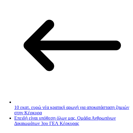
10 εκατ. ευρώ νέα κρατική αρωγή για αποκατάσταση ζημιών
στην Κέρκυρα
Επειδή είναι υπόθεση όλων μας. Ομάδα Ανθρωπίνων
Δικαιωμάτων 3ου ΓΕΛ Κέρκυρας