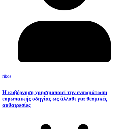
rikos
Η κυβέρνηση χρησιμοποιεί την ενσωμάτωση
ευρωπαϊκής οδηγίας ως άλλοθι για θεσμικές
αυθαιρεσίες