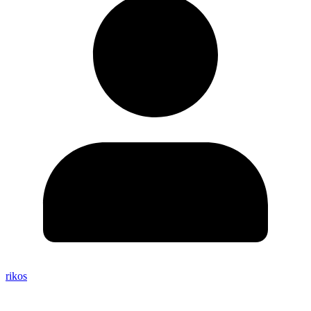
rikos