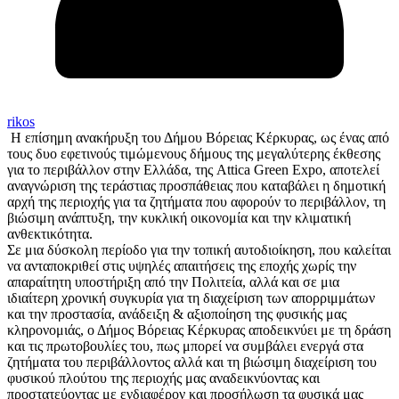
rikos
Η επίσημη ανακήρυξη του Δήμου Βόρειας Κέρκυρας, ως ένας από
τους δυο εφετινούς τιμώμενους δήμους της μεγαλύτερης έκθεσης
για το περιβάλλον στην Ελλάδα, της Attica Green Expo, αποτελεί
αναγνώριση της τεράστιας προσπάθειας που καταβάλει η δημοτική
αρχή της περιοχής για τα ζητήματα που αφορούν το περιβάλλον, τη
βιώσιμη ανάπτυξη, την κυκλική οικονομία και την κλιματική
ανθεκτικότητα.
Σε μια δύσκολη περίοδο για την τοπική αυτοδιοίκηση, που καλείται
να ανταποκριθεί στις υψηλές απαιτήσεις της εποχής χωρίς την
απαραίτητη υποστήριξη από την Πολιτεία, αλλά και σε μια
ιδιαίτερη χρονική συγκυρία για τη διαχείριση των απορριμμάτων
και την προστασία, ανάδειξη & αξιοποίηση της φυσικής μας
κληρονομιάς, ο Δήμος Βόρειας Κέρκυρας αποδεικνύει με τη δράση
και τις πρωτοβουλίες του, πως μπορεί να συμβάλει ενεργά στα
ζητήματα του περιβάλλοντος αλλά και τη βιώσιμη διαχείριση του
φυσικού πλούτου της περιοχής μας αναδεικνύοντας και
προστατεύοντας με ενδιαφέρον και προσήλωση τα φυσικά μας