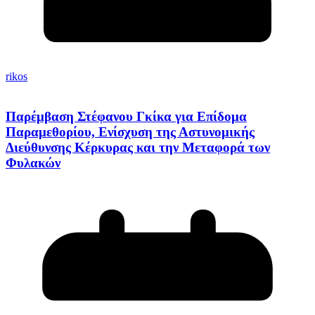
rikos
Παρέμβαση Στέφανου Γκίκα για Επίδομα
Παραμεθορίου, Ενίσχυση της Αστυνομικής
Διεύθυνσης Κέρκυρας και την Μεταφορά των
Φυλακών