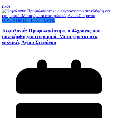
rikos
ΟΙΚΟΝΟΜΙΑ -ΠΟΛΙΤΙΣΜΟΣ
Κεφαλονιά: Προφυλακίστηκε ο 44χρονος που
συνελήφθη για εμπρησμό -Μεταφέρεται στις
φυλακές Αγίου Στεφάνου