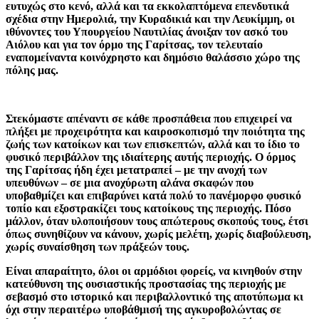
ευτυχώς στο κενό, αλλά και τα εκκολαπτόμενα επενδυτικά
σχέδια στην Ημερολιά, την Κυραδικιά και την Λευκίμμη, οι
ιθύνοντες του Υπουργείου Ναυτιλίας άνοιξαν τον ασκό του
Αιόλου και για τον όρμο της Γαρίτσας, τον τελευταίο
εναπομείναντα κοινόχρηστο και δημόσιο θαλάσσιο χώρο της
πόλης μας.
Στεκόμαστε απέναντι σε κάθε προσπάθεια που επιχειρεί να
πλήξει με προχειρότητα και καιροσκοπισμό την ποιότητα της
ζωής των κατοίκων και των επισκεπτών, αλλά και το ίδιο το
φυσικό περιβάλλον της ιδιαίτερης αυτής περιοχής. Ο όρμος
της Γαρίτσας ήδη έχει μετατραπεί – με την ανοχή των
υπευθύνων – σε μια ανοχύρωτη αλάνα σκαφών που
υποβαθμίζει και επιβαρύνει κατά πολύ το πανέμορφο φυσικό
τοπίο και εξοστρακίζει τους κατοίκους της περιοχής. Πόσο
μάλλον, όταν υλοποιήσουν τους απώτερους σκοπούς τους, έτσι
όπως συνηθίζουν να κάνουν, χωρίς μελέτη, χωρίς διαβούλευση,
χωρίς συναίσθηση των πράξεών τους.
Είναι απαραίτητο, όλοι οι αρμόδιοι φορείς, να κινηθούν στην
κατεύθυνση της ουσιαστικής προστασίας της περιοχής με
σεβασμό στο ιστορικό και περιβαλλοντικό της αποτύπωμα κι
όχι στην περαιτέρω υποβάθμισή της αγκυροβολώντας σε