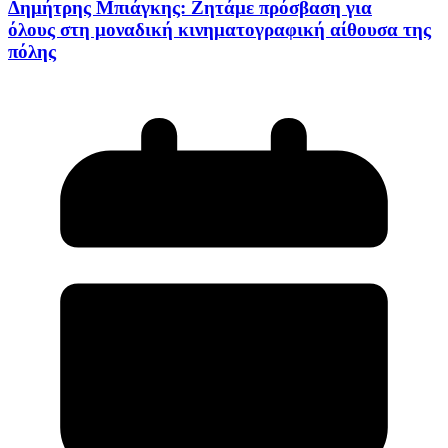
Δημήτρης Μπιάγκης: Ζητάμε πρόσβαση για
όλους στη μοναδική κινηματογραφική αίθουσα της
πόλης