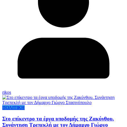
rikos
ΠΟΛΙΤΙΚΗ
Στο επίκεντρο τα έργα υποδομής της Ζακύνθου.
Συνάντηση Τρεπεκλή με τον Δήμαρχο Γιώργο