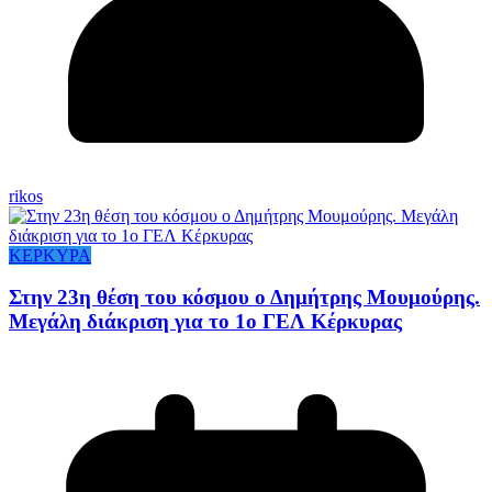
rikos
ΚΕΡΚΥΡΑ
Στην 23η θέση του κόσμου ο Δημήτρης Μουμούρης.
Μεγάλη διάκριση για το 1ο ΓΕΛ Κέρκυρας