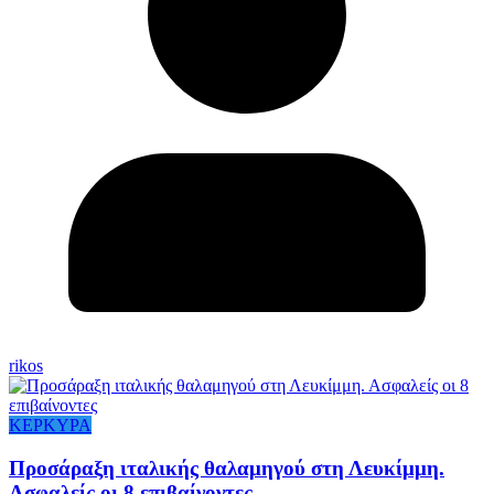
rikos
ΚΕΡΚΥΡΑ
Προσάραξη ιταλικής θαλαμηγού στη Λευκίμμη.
Ασφαλείς οι 8 επιβαίνοντες