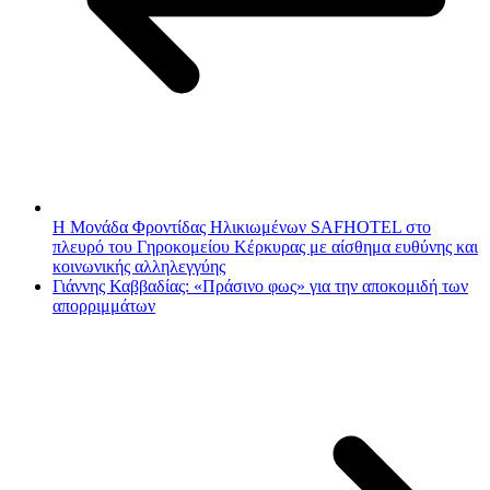
Η Μονάδα Φροντίδας Ηλικιωμένων SAFHOTEL στο
πλευρό του Γηροκομείου Κέρκυρας με αίσθημα ευθύνης και
κοινωνικής αλληλεγγύης
Γιάννης Καββαδίας: «Πράσινο φως» για την αποκομιδή των
απορριμμάτων