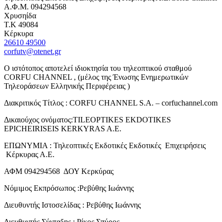
Α.Φ.Μ. 094294568
Χρυσηίδα
Τ.Κ 49084
Κέρκυρα
26610 49500
corfutv@otenet.gr
Ο ιστότοπος αποτελεί ιδιοκτησία του τηλεοπτικού σταθμού
CORFU CHANNEL , (μέλος της Ένωσης Ενημερωτικών
Τηλεοράσεων Ελληνικής Περιφέρειας )
Διακριτικός Τίτλος : CORFU CHANNEL S.A. – corfuchannel.com
Δικαιούχος ονόματος:TILEOPTIKES EKDOTIKES
EPICHEIRISEIS KERKYRAS A.E.
ΕΠΩΝΥΜΙΑ : Τηλεοπτικές Εκδοτικές Εκδοτικές Επιχειρήσεις
Κέρκυρας Α.Ε.
ΑΦΜ 094294568 ΔΟΥ Κερκύρας
Νόμιμος Εκπρόσωπος :Ρεβύθης Ιωάννης
Διευθυντής Ιστοσελίδας : Ρεβύθης Ιωάννης
Διευθυντής Σύνταξης : Ρίκος Σπύρος