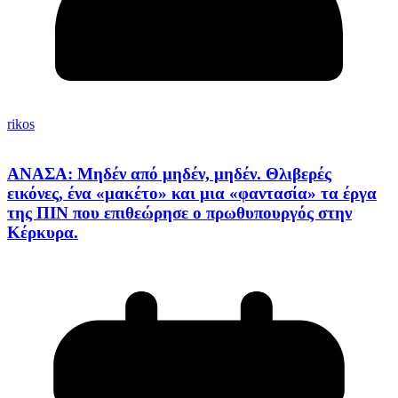
rikos
ΑΝΑΣΑ: Μηδέν από μηδέν, μηδέν. Θλιβερές
εικόνες, ένα «μακέτο» και μια «φαντασία» τα έργα
της ΠΙΝ που επιθεώρησε ο πρωθυπουργός στην
Κέρκυρα.