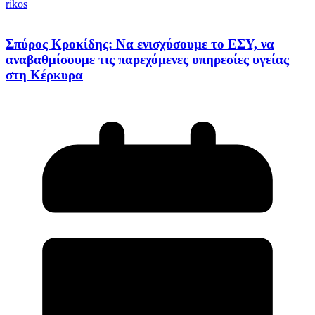
rikos
Σπύρος Κροκίδης: Να ενισχύσουμε το ΕΣΥ, να
αναβαθμίσουμε τις παρεχόμενες υπηρεσίες υγείας
στη Κέρκυρα