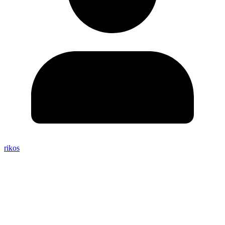
rikos