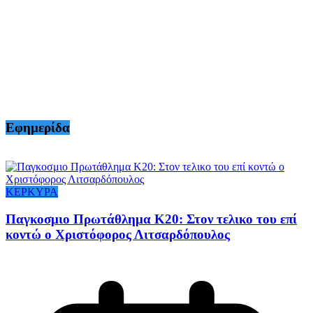
Εφημερίδα
ΚΕΡΚΥΡΑ
Παγκοσμιο Πρωτάθλημα Κ20: Στον τελικο του επί
κοντώ ο Χριστόφορος Λιτσαρδόπουλος