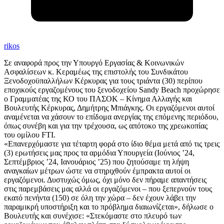
rikos
Σε αναφορά προς την Υπουργό Εργασίας & Κοινωνικών
Ασφαλίσεων κ. Κεραμέως της επιστολής του Συνδικάτου
Ξενοδοχοϋπαλλήλων Κέρκυρας για τους τριάντα (30) περίπου
εποχικούς εργαζομένους του ξενοδοχείου Sandy Beach προχώρησε
ο Γραμματέας της ΚΟ του ΠΑΣΟΚ – Κίνημα Αλλαγής και
Βουλευτής Κέρκυρας, Δημήτρης Μπιάγκης. Οι εργαζόμενοι αυτοί
αναμένεται να χάσουν το επίδομα ανεργίας της επόμενης περιόδου,
όπως συνέβη και για την τρέχουσα, ως απότοκο της χρεωκοπίας
του ομίλου FTI.
«Επανερχόμαστε για τέταρτη φορά στο ίδιο θέμα μετά από τις τρεις
(3) ερωτήσεις μας προς τα αρμόδια Υπουργεία (Ιούνιος ’24,
Σεπτέμβριος ’24, Ιανουάριος ’25) που ζητούσαμε τη λήψη
αναγκαίων μέτρων ώστε να στηριχθούν έμπρακτα αυτοί οι
εργαζόμενοι. Δυστυχώς όμως, όχι μόνο δεν πήραμε απαντήσεις
στις παρεμβάσεις μας αλλά οι εργαζόμενοι – που ξεπερνούν τους
εκατό πενήντα (150) σε όλη την χώρα – δεν έχουν λάβει την
παραμικρή υποστήριξη και το πρόβλημα διαιωνίζεται», δήλωσε ο
Βουλευτής και συνέχισε: «Στεκόμαστε στο πλευρό των