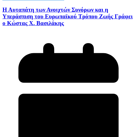
Η Αυταπάτη των Ανοιχτών Συνόρων και η
Υπεράσπιση του Ευρωπαϊκού Τρόπου Ζωής Γράφει
ο Κώστας Χ. Βασιλάκης