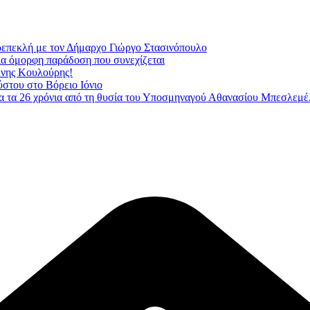
ρεπεκλή με τον Δήμαρχο Γιώργο Στασινόπουλο
Μια όμορφη παράδοση που συνεχίζεται
ένης Κουλούρης!
ύστου στο Βόρειο Ιόνιο
 τα 26 χρόνια από τη θυσία του Υποσμηναγού Αθανασίου Μπεσλεμέ