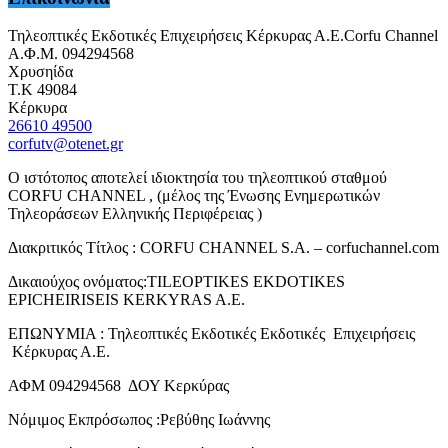
Τηλεοπτικές Εκδοτικές Επιχειρήσεις Κέρκυρας Α.Ε.Corfu Channel
Α.Φ.Μ. 094294568
Χρυσηίδα
Τ.Κ 49084
Κέρκυρα
26610 49500
corfutv@otenet.gr
Ο ιστότοπος αποτελεί ιδιοκτησία του τηλεοπτικού σταθμού
CORFU CHANNEL , (μέλος της Ένωσης Ενημερωτικών
Τηλεοράσεων Ελληνικής Περιφέρειας )
Διακριτικός Τίτλος : CORFU CHANNEL S.A. – corfuchannel.com
Δικαιούχος ονόματος:TILEOPTIKES EKDOTIKES
EPICHEIRISEIS KERKYRAS A.E.
ΕΠΩΝΥΜΙΑ : Τηλεοπτικές Εκδοτικές Εκδοτικές Επιχειρήσεις
Κέρκυρας Α.Ε.
ΑΦΜ 094294568 ΔΟΥ Κερκύρας
Νόμιμος Εκπρόσωπος :Ρεβύθης Ιωάννης