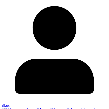
rikos