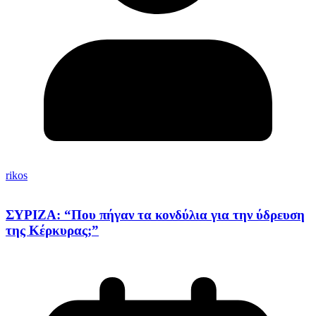
rikos
ΣΥΡΙΖΑ: “Που πήγαν τα κονδύλια για την ύδρευση
της Κέρκυρας;”