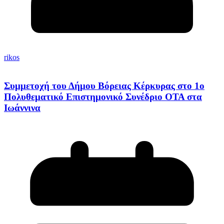
rikos
Συμμετοχή του Δήμου Βόρειας Κέρκυρας στο 1ο
Πολυθεματικό Επιστημονικό Συνέδριο ΟΤΑ στα
Ιωάννινα