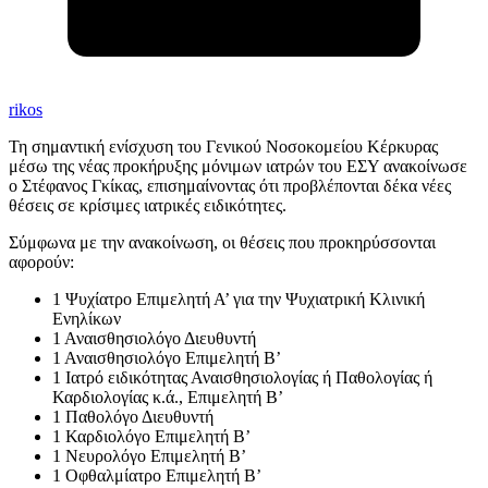
rikos
Τη σημαντική ενίσχυση του Γενικού Νοσοκομείου Κέρκυρας
μέσω της νέας προκήρυξης μόνιμων ιατρών του ΕΣΥ ανακοίνωσε
ο
Στέφανος Γκίκας
, επισημαίνοντας ότι προβλέπονται δέκα νέες
θέσεις σε κρίσιμες ιατρικές ειδικότητες.
Σύμφωνα με την ανακοίνωση, οι θέσεις που προκηρύσσονται
αφορούν:
1 Ψυχίατρο Επιμελητή Α’ για την Ψυχιατρική Κλινική
Ενηλίκων
1 Αναισθησιολόγο Διευθυντή
1 Αναισθησιολόγο Επιμελητή Β’
1 Ιατρό ειδικότητας Αναισθησιολογίας ή Παθολογίας ή
Καρδιολογίας κ.ά., Επιμελητή Β’
1 Παθολόγο Διευθυντή
1 Καρδιολόγο Επιμελητή Β’
1 Νευρολόγο Επιμελητή Β’
1 Οφθαλμίατρο Επιμελητή Β’