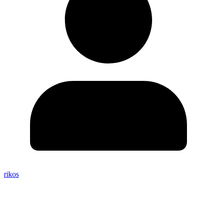
rikos