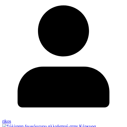
rikos