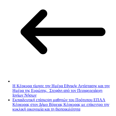
Η Κέρκυρα τίμησε την Ημέρα Εθνικής Αντίστασης και την
Ημέρα της Ευρώπης. Στεφάνι από τον Περιφερειάρχη
Ιονίων Νήσων
Εκπαιδευτική επίσκεψη μαθητών του Πρότυπου ΕΠΑΛ
Κέρκυρας στον Δήμο Βόρειας Κέρκυρας με επίκεντρο την
κυκλική οικονομία και τη βιοποικιλότητα