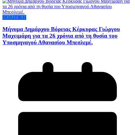
ΠΟΛΙΤΙΚΗ
Μήνυμα Δημάρχου Βόρειας Κέρκυρας Γιώργου
Μαχειμάρη για τα 26 χρόνια από τη θυσία του
Υποσμηναγού Αθανασίου Μπεσλεμέ.