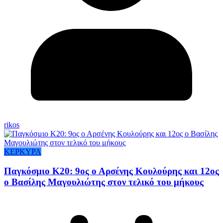
rikos
ΚΕΡΚΥΡΑ
Παγκόσμιο Κ20: 9ος ο Αρσένης Κουλούρης και 12ος
ο Βασίλης Μαγουλιώτης στον τελικό του μήκους