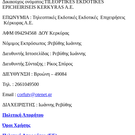
Δικαιούχος ονόματος:TILEOPTIKES EKDOTIKES
EPICHEIRISEIS KERKYRAS A.E.
ΕΠΩΝΥΜΙΑ : Τηλεοπτικές Εκδοτικές Εκδοτικές Επιχειρήσεις
Κέρκυρας Α.Ε.
ΑΦΜ 094294568 ΔΟΥ Κερκύρας
Νόμιμος Εκπρόσωπος :Ρεβύθης Ιωάννης
Διευθυντής Ιστοσελίδας : Ρεβύθης Ιωάννης
Διευθυντής Σύνταξης : Ρίκος Σπύρος
ΔΙΕΥΘΥΝΣΗ : Βρυώνη – 49084
Τηλ. : 2661049500
Email :
corfutv@otenet.gr
ΔΙΑΧΕΙΡΙΣΤΗΣ : Ιωάννης Ρεβύθης
Πολιτική Απορήτου
Όροι Χρήσης