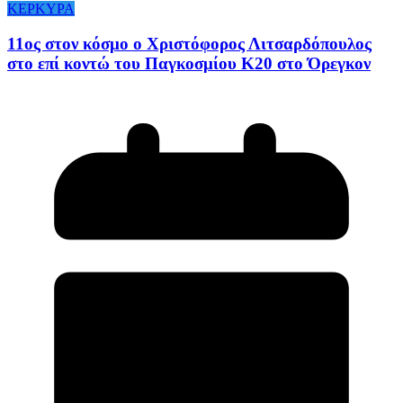
ΚΕΡΚΥΡΑ
11ος στον κόσμο ο Χριστόφορος Λιτσαρδόπουλος
στο επί κοντώ του Παγκοσμίου Κ20 στο Όρεγκον