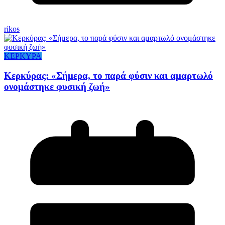
rikos
ΚΕΡΚΥΡΑ
Κερκύρας: «Σήμερα, το παρά φύσιν και αμαρτωλό
ονομάστηκε φυσική ζωή»