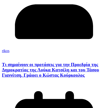
rikos
Τι σημαίνουν οι προτάσεις για την Προεδρία της
Δημοκρατίας της Λούκα Κατσέλη και του Τάσου
Γιαννίτση. Γράφει ο Κώστας Κούρκουλος