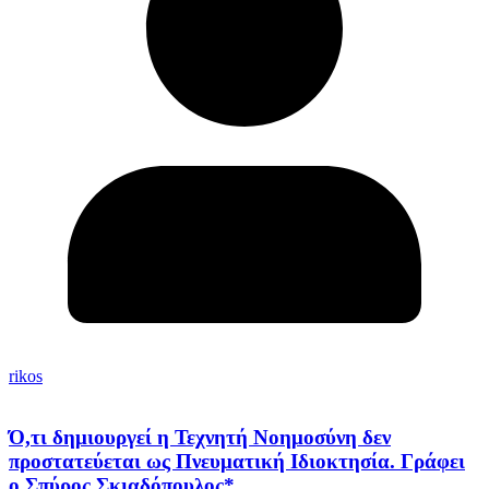
rikos
Ό,τι δημιουργεί η Τεχνητή Νοημοσύνη δεν
προστατεύεται ως Πνευματική Ιδιοκτησία. Γράφει
ο Σπύρος Σκιαδόπουλος*