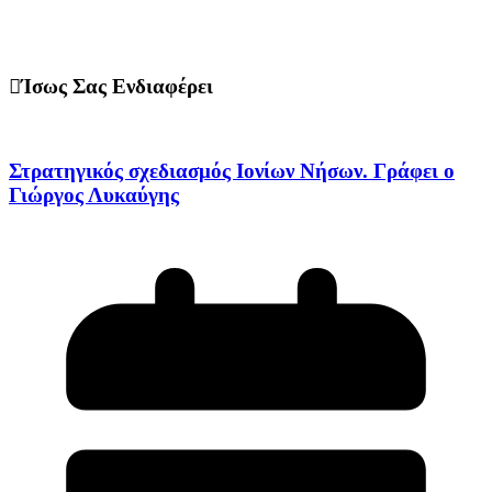
Ίσως Σας Ενδιαφέρει
Στρατηγικός σχεδιασμός Ιονίων Νήσων. Γράφει ο
Γιώργος Λυκαύγης