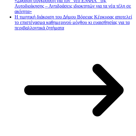
«Σφοδρή σύγκρουση για τον “νέο ΕΝΦΙΑ” της
Αυτοδιοίκησης – Αντιδράσεις ιδιοκτητών για τα νέα τέλη σε
ακίνητα»
Η τιμητική διάκριση του Δήμου Βόρειας Κέρκυρας αποτελεί
το επιστέγασμα καθημερινού μόχθου κι ευαισθησίας για τα
περιβαλλοντικά ζητήματα