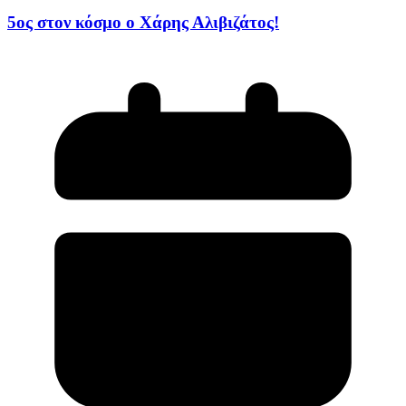
5ος στον κόσμο ο Χάρης Αλιβιζάτος!