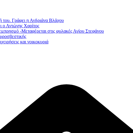
ή του. Γράφει η Ανδριάνα Βλάχου
ι ο Αντώνης Χαρίτος
εμπρησμό -Μεταφέρεται στις φυλακές Αγίου Στεφάνου
Πυροσβεστικής
χειρήσεις και νοικοκυριά