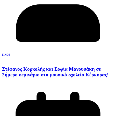
rikos
Στέφανος Κορκολής και Σοφία Μανουσάκη σε
2ήμερο σεμινάριο στο μουσικό σχολείο Κέρκυρας!