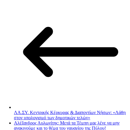
ΛΑ.ΣΥ. Κεντρικής Κέρκυρας & Διαποντίων Νήσων: «Λάθη
στον υπολογισμό των δημοτικών τελών»
Αλέξανδρος Αυλωνίτης: Μετά τα Τέμπη μας λένε να μην
ανακινούμε και το θέμα του ναυαγίου της Πύλου!