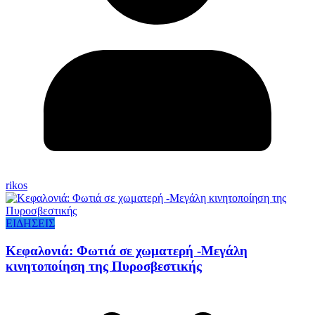
rikos
ΕΙΔΗΣΕΙΣ
Κεφαλονιά: Φωτιά σε χωματερή -Μεγάλη
κινητοποίηση της Πυροσβεστικής