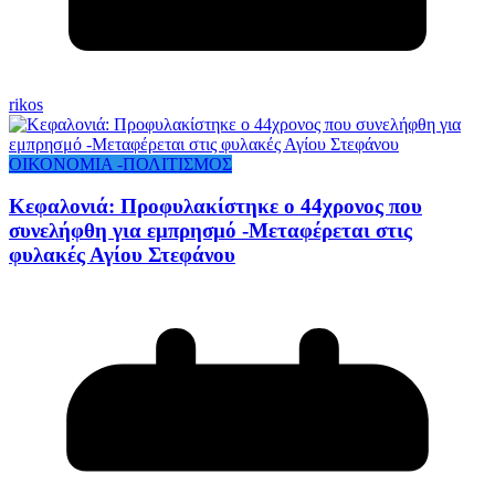
rikos
ΟΙΚΟΝΟΜΙΑ -ΠΟΛΙΤΙΣΜΟΣ
Κεφαλονιά: Προφυλακίστηκε ο 44χρονος που
συνελήφθη για εμπρησμό -Μεταφέρεται στις
φυλακές Αγίου Στεφάνου