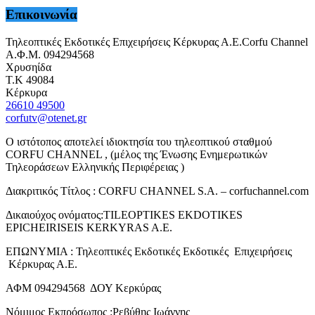
Επικοινωνία
Τηλεοπτικές Εκδοτικές Επιχειρήσεις Κέρκυρας Α.Ε.Corfu Channel
Α.Φ.Μ. 094294568
Χρυσηίδα
Τ.Κ 49084
Κέρκυρα
26610 49500
corfutv@otenet.gr
Ο ιστότοπος αποτελεί ιδιοκτησία του τηλεοπτικού σταθμού
CORFU CHANNEL , (μέλος της Ένωσης Ενημερωτικών
Τηλεοράσεων Ελληνικής Περιφέρειας )
Διακριτικός Τίτλος : CORFU CHANNEL S.A. – corfuchannel.com
Δικαιούχος ονόματος:TILEOPTIKES EKDOTIKES
EPICHEIRISEIS KERKYRAS A.E.
ΕΠΩΝΥΜΙΑ : Τηλεοπτικές Εκδοτικές Εκδοτικές Επιχειρήσεις
Κέρκυρας Α.Ε.
ΑΦΜ 094294568 ΔΟΥ Κερκύρας
Νόμιμος Εκπρόσωπος :Ρεβύθης Ιωάννης