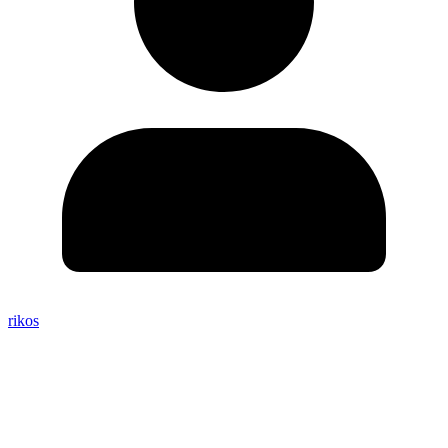
rikos