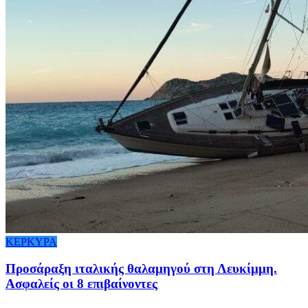
ΚΕΡΚΥΡΑ
Προσάραξη ιταλικής θαλαμηγού στη Λευκίμμη.
Ασφαλείς οι 8 επιβαίνοντες