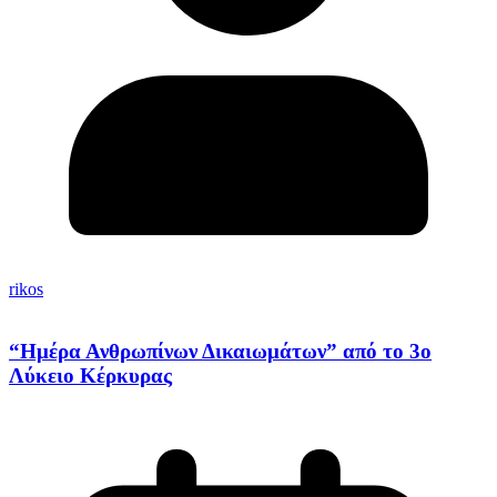
rikos
“Ημέρα Ανθρωπίνων Δικαιωμάτων” από το 3ο
Λύκειο Κέρκυρας