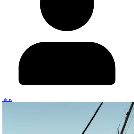
rikos