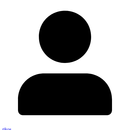
rikos