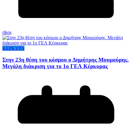
rikos
ΚΕΡΚΥΡΑ
Στην 23η θέση του κόσμου ο Δημήτρης Μουμούρης.
Μεγάλη διάκριση για το 1ο ΓΕΛ Κέρκυρας