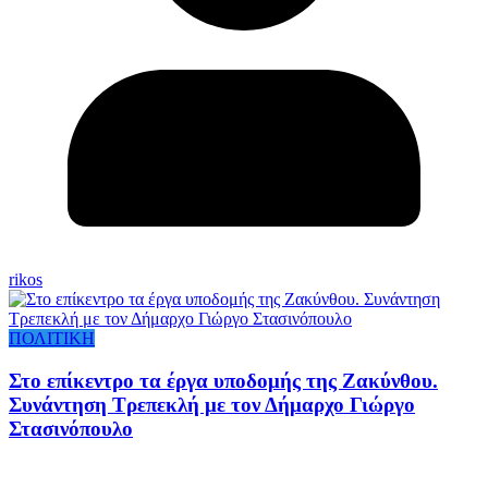
rikos
ΠΟΛΙΤΙΚΗ
Στο επίκεντρο τα έργα υποδομής της Ζακύνθου.
Συνάντηση Τρεπεκλή με τον Δήμαρχο Γιώργο
Στασινόπουλο