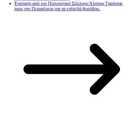
Ένσταση από τον Πολιτιστικό Σύλλογο Άλσους Γαρίτσας
προς την Περιφέρεια για τα επίπεδά θορύβου.