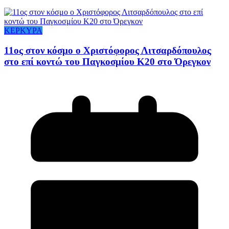
ΚΕΡΚΥΡΑ
11ος στον κόσμο ο Χριστόφορος Λιτσαρδόπουλος
στο επί κοντώ του Παγκοσμίου Κ20 στο Όρεγκον