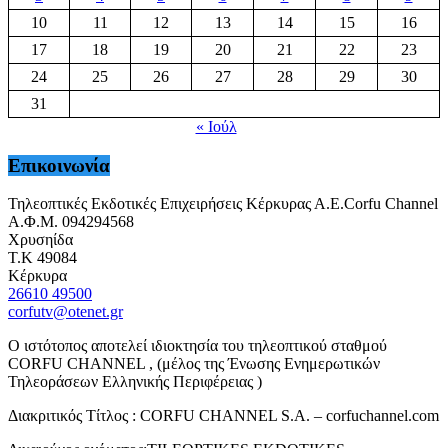
10
11
12
13
14
15
16
17
18
19
20
21
22
23
24
25
26
27
28
29
30
31
« Ιούλ
Επικοινωνία
Τηλεοπτικές Εκδοτικές Επιχειρήσεις Κέρκυρας Α.Ε.Corfu Channel
Α.Φ.Μ. 094294568
Χρυσηίδα
Τ.Κ 49084
Κέρκυρα
26610 49500
corfutv@otenet.gr
Ο ιστότοπος αποτελεί ιδιοκτησία του τηλεοπτικού σταθμού
CORFU CHANNEL , (μέλος της Ένωσης Ενημερωτικών
Τηλεοράσεων Ελληνικής Περιφέρειας )
Διακριτικός Τίτλος : CORFU CHANNEL S.A. – corfuchannel.com