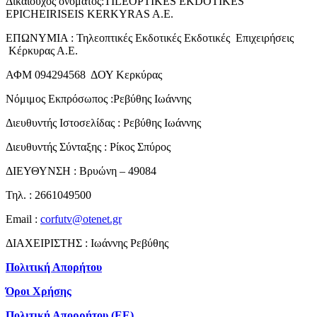
Δικαιούχος ονόματος:TILEOPTIKES EKDOTIKES
EPICHEIRISEIS KERKYRAS A.E.
ΕΠΩΝΥΜΙΑ : Τηλεοπτικές Εκδοτικές Εκδοτικές Επιχειρήσεις
Κέρκυρας Α.Ε.
ΑΦΜ 094294568 ΔΟΥ Κερκύρας
Νόμιμος Εκπρόσωπος :Ρεβύθης Ιωάννης
Διευθυντής Ιστοσελίδας : Ρεβύθης Ιωάννης
Διευθυντής Σύνταξης : Ρίκος Σπύρος
ΔΙΕΥΘΥΝΣΗ : Βρυώνη – 49084
Τηλ. : 2661049500
Email :
corfutv@otenet.gr
ΔΙΑΧΕΙΡΙΣΤΗΣ : Ιωάννης Ρεβύθης
Πολιτική Απορήτου
Όροι Χρήσης
Πολιτική Απορρήτου (ΕΕ)