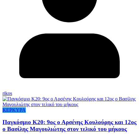
rikos
ΚΕΡΚΥΡΑ
Παγκόσμιο Κ20: 9ος ο Αρσένης Κουλούρης και 12ος
ο Βασίλης Μαγουλιώτης στον τελικό του μήκους