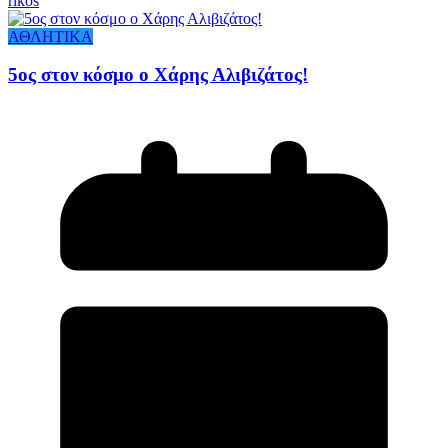
rikos
ΑΘΛΗΤΙΚΑ
5ος στον κόσμο ο Χάρης Αλιβιζάτος!