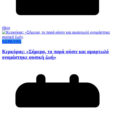
rikos
ΚΕΡΚΥΡΑ
Κερκύρας: «Σήμερα, το παρά φύσιν και αμαρτωλό
ονομάστηκε φυσική ζωή»