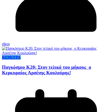
rikos
ΚΕΡΚΥΡΑ
Παγκόσμιο Κ20: Στον τελικό του μήκους ο
Κερκυραίος Αρσένης Κουλούρης!