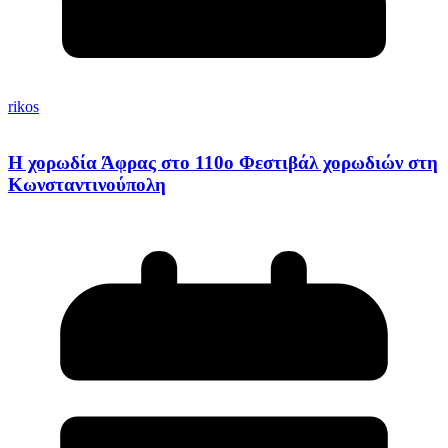
rikos
Η χορωδία Άφρας στο 110ο Φεστιβάλ χορωδιών στη
Κωνσταντινούπολη