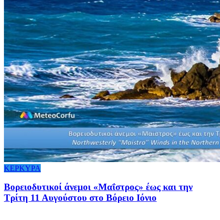
ΚΕΡΚΥΡΑ
Βορειοδυτικοί άνεμοι «Μαΐστρος» έως και την
Τρίτη 11 Αυγούστου στο Βόρειο Ιόνιο