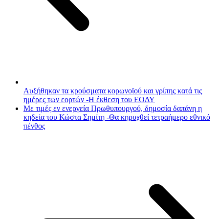
Αυξήθηκαν τα κρούσματα κορωνοϊού και γρίπης κατά τις
ημέρες των εορτών -Η έκθεση του ΕΟΔΥ
Με τιμές εν ενεργεία Πρωθυπουργού, δημοσία δαπάνη η
κηδεία του Κώστα Σημίτη -Θα κηρυχθεί τετραήμερο εθνικό
πένθος