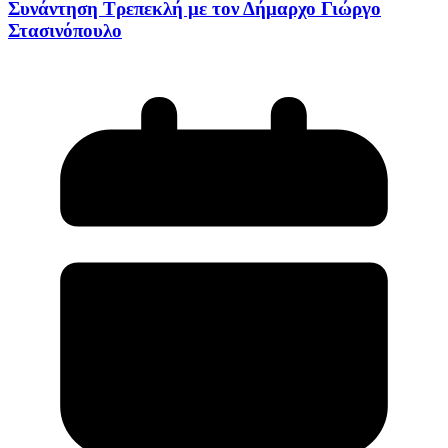
Συνάντηση Τρεπεκλή με τον Δήμαρχο Γιώργο
Στασινόπουλο