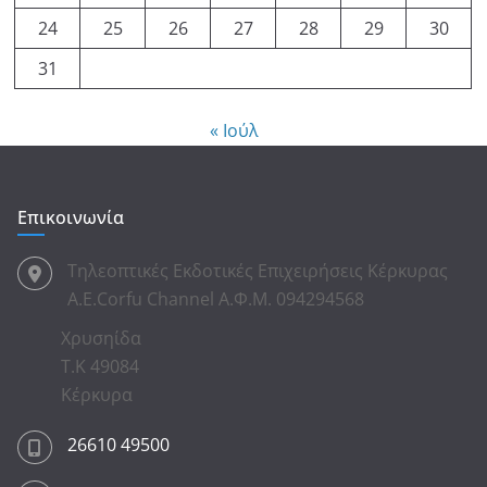
24
25
26
27
28
29
30
31
« Ιούλ
Επικοινωνία
Τηλεοπτικές Εκδοτικές Επιχειρήσεις Κέρκυρας
Α.Ε.Corfu Channel Α.Φ.Μ. 094294568
Χρυσηίδα
Τ.Κ 49084
Κέρκυρα
26610 49500