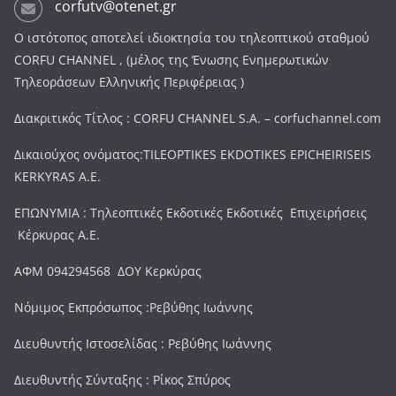
corfutv@otenet.gr
Ο ιστότοπος αποτελεί ιδιοκτησία του τηλεοπτικού σταθμού
CORFU CHANNEL , (μέλος της Ένωσης Ενημερωτικών
Τηλεοράσεων Ελληνικής Περιφέρειας )
Διακριτικός Τίτλος : CORFU CHANNEL S.A. – corfuchannel.com
Δικαιούχος ονόματος:TILEOPTIKES EKDOTIKES EPICHEIRISEIS
KERKYRAS A.E.
ΕΠΩΝΥΜΙΑ : Τηλεοπτικές Εκδοτικές Εκδοτικές Επιχειρήσεις
Κέρκυρας Α.Ε.
ΑΦΜ 094294568 ΔΟΥ Κερκύρας
Νόμιμος Εκπρόσωπος :Ρεβύθης Ιωάννης
Διευθυντής Ιστοσελίδας : Ρεβύθης Ιωάννης
Διευθυντής Σύνταξης : Ρίκος Σπύρος