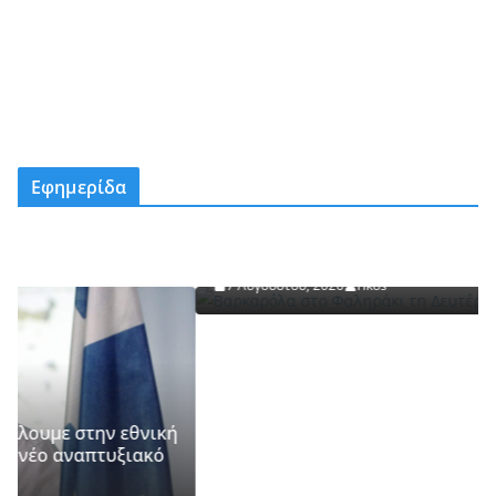
Εφημερίδα
ΚΕΡΚΥΡΑ
Βαρκαρόλα στο Φαληράκι τη Δευτέρα 10
Αυγούστου
7 Αυγούστου, 2026
rikos
εθνική
ξιακό