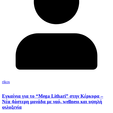
rikos
Εγκαίνια για το “Mega Lithari” στην Κέρκυρα –
Νέα 4άστερη μονάδα με ναό, wellness και υψηλή
φιλοξενία