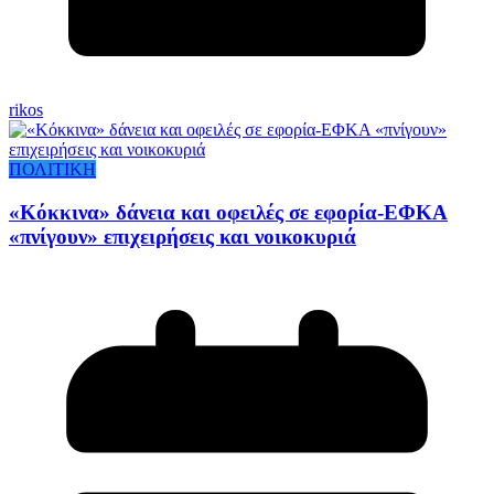
rikos
ΠΟΛΙΤΙΚΗ
«Κόκκινα» δάνεια και οφειλές σε εφορία-ΕΦΚΑ
«πνίγουν» επιχειρήσεις και νοικοκυριά