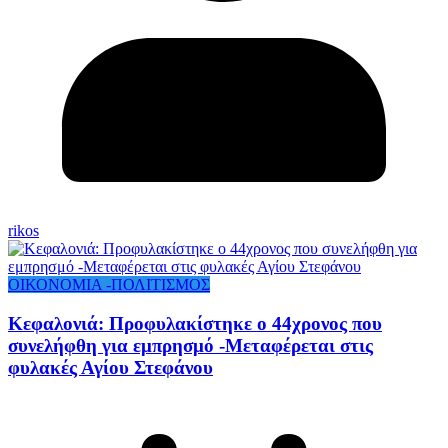
rikos
ΟΙΚΟΝΟΜΙΑ -ΠΟΛΙΤΙΣΜΟΣ
Κεφαλονιά: Προφυλακίστηκε ο 44χρονος που
συνελήφθη για εμπρησμό -Μεταφέρεται στις
φυλακές Αγίου Στεφάνου