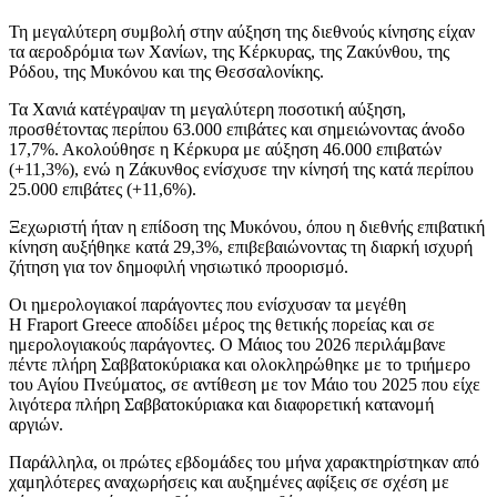
Τη μεγαλύτερη συμβολή στην αύξηση της διεθνούς κίνησης είχαν
τα αεροδρόμια των Χανίων, της Κέρκυρας, της Ζακύνθου, της
Ρόδου, της Μυκόνου και της Θεσσαλονίκης.
Τα Χανιά κατέγραψαν τη μεγαλύτερη ποσοτική αύξηση,
προσθέτοντας περίπου 63.000 επιβάτες και σημειώνοντας άνοδο
17,7%. Ακολούθησε η Κέρκυρα με αύξηση 46.000 επιβατών
(+11,3%), ενώ η Ζάκυνθος ενίσχυσε την κίνησή της κατά περίπου
25.000 επιβάτες (+11,6%).
Ξεχωριστή ήταν η επίδοση της Μυκόνου, όπου η διεθνής επιβατική
κίνηση αυξήθηκε κατά 29,3%, επιβεβαιώνοντας τη διαρκή ισχυρή
ζήτηση για τον δημοφιλή νησιωτικό προορισμό.
Οι ημερολογιακοί παράγοντες που ενίσχυσαν τα μεγέθη
Η Fraport Greece αποδίδει μέρος της θετικής πορείας και σε
ημερολογιακούς παράγοντες. Ο Μάιος του 2026 περιλάμβανε
πέντε πλήρη Σαββατοκύριακα και ολοκληρώθηκε με το τριήμερο
του Αγίου Πνεύματος, σε αντίθεση με τον Μάιο του 2025 που είχε
λιγότερα πλήρη Σαββατοκύριακα και διαφορετική κατανομή
αργιών.
Παράλληλα, οι πρώτες εβδομάδες του μήνα χαρακτηρίστηκαν από
χαμηλότερες αναχωρήσεις και αυξημένες αφίξεις σε σχέση με