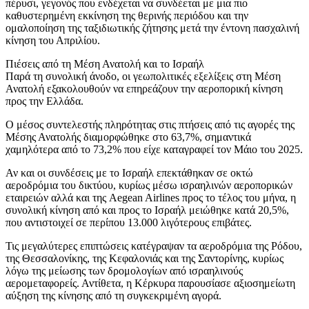
πέρυσι, γεγονός που ενδέχεται να συνδέεται με μια πιο
καθυστερημένη εκκίνηση της θερινής περιόδου και την
ομαλοποίηση της ταξιδιωτικής ζήτησης μετά την έντονη πασχαλινή
κίνηση του Απριλίου.
Πιέσεις από τη Μέση Ανατολή και το Ισραήλ
Παρά τη συνολική άνοδο, οι γεωπολιτικές εξελίξεις στη Μέση
Ανατολή εξακολουθούν να επηρεάζουν την αεροπορική κίνηση
προς την Ελλάδα.
Ο μέσος συντελεστής πληρότητας στις πτήσεις από τις αγορές της
Μέσης Ανατολής διαμορφώθηκε στο 63,7%, σημαντικά
χαμηλότερα από το 73,2% που είχε καταγραφεί τον Μάιο του 2025.
Αν και οι συνδέσεις με το Ισραήλ επεκτάθηκαν σε οκτώ
αεροδρόμια του δικτύου, κυρίως μέσω ισραηλινών αεροπορικών
εταιρειών αλλά και της Aegean Airlines προς το τέλος του μήνα, η
συνολική κίνηση από και προς το Ισραήλ μειώθηκε κατά 20,5%,
που αντιστοιχεί σε περίπου 13.000 λιγότερους επιβάτες.
Τις μεγαλύτερες επιπτώσεις κατέγραψαν τα αεροδρόμια της Ρόδου,
της Θεσσαλονίκης, της Κεφαλονιάς και της Σαντορίνης, κυρίως
λόγω της μείωσης των δρομολογίων από ισραηλινούς
αερομεταφορείς. Αντίθετα, η Κέρκυρα παρουσίασε αξιοσημείωτη
αύξηση της κίνησης από τη συγκεκριμένη αγορά.