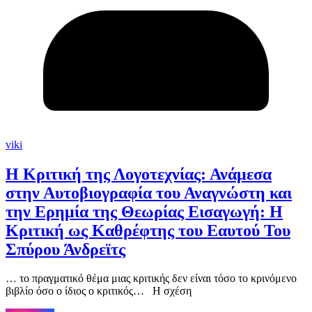
viki
Η Κριτική της Λογοτεχνίας: Ανάμεσα
στην Αυτοβιογραφία του Αναγνώστη και
την Ερημία της Θεωρίας Εισαγωγή: Η
Κριτική ως Καθρέφτης του Εαυτού Του
Σπύρου Άνδρεϊτς
… το πραγματικό θέμα μιας κριτικής δεν είναι τόσο το κρινόμενο
βιβλίο όσο ο ίδιος ο κριτικός… Η σχέση