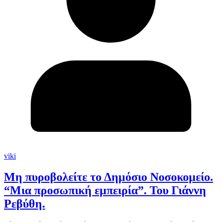
viki
Μη πυροβολείτε το Δημόσιο Νοσοκομείο.
“Μια προσωπική εμπειρία”. Του Γιάννη
Ρεβύθη.