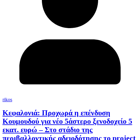
rikos
Κεφαλονιά: Προχωρά η επένδυση
Κουμουδού για νέο 5άστερο ξενοδοχείο 5
εκατ. ευρώ – Στο στάδιο της
περιβαλλοντικής αδειοδότησης το project