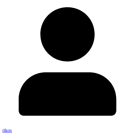
rikos