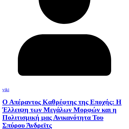
viki
Ο Απέραντος Καθρέφτης της Εποχής: Η
Έλλειψη των Μεγάλων Μορφών και η
Πολιτισμική μας Ανικανότητα Του
Σπύρου Άνδρεϊτς