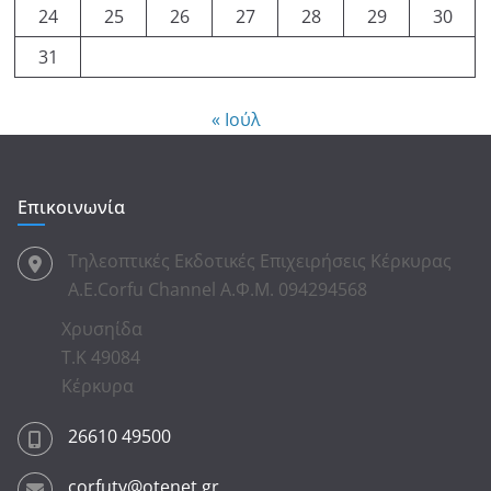
24
25
26
27
28
29
30
31
« Ιούλ
Επικοινωνία
Τηλεοπτικές Εκδοτικές Επιχειρήσεις Κέρκυρας
Α.Ε.Corfu Channel Α.Φ.Μ. 094294568
Χρυσηίδα
Τ.Κ 49084
Κέρκυρα
26610 49500
corfutv@otenet.gr