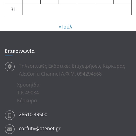
31
« Ιούλ
Επικοινωνία
Τηλεοπτικές Εκδοτικές Επιχειρήσεις Κέρκυρας
Α.Ε.Corfu Channel Α.Φ.Μ. 094294568
Χρυσηίδα
Τ.Κ 49084
Κέρκυρα
26610 49500
corfutv@otenet.gr