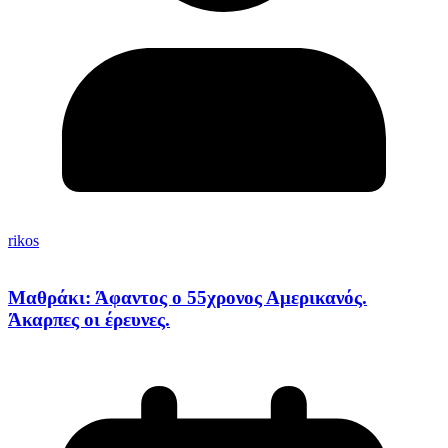
rikos
Μαθράκι: Άφαντος ο 55χρονος Αμερικανός.
Άκαρπες οι έρευνες.