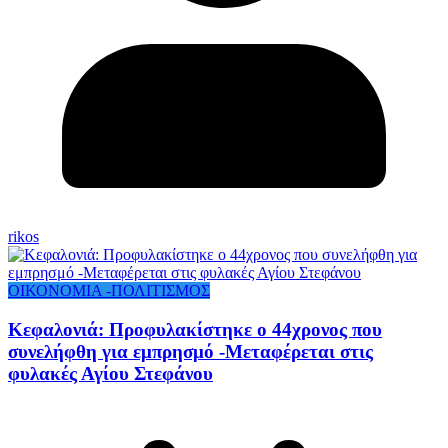
rikos
ΟΙΚΟΝΟΜΙΑ -ΠΟΛΙΤΙΣΜΟΣ
Κεφαλονιά: Προφυλακίστηκε ο 44χρονος που
συνελήφθη για εμπρησμό -Μεταφέρεται στις
φυλακές Αγίου Στεφάνου