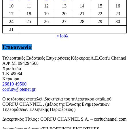
10
11
12
13
14
15
16
17
18
19
20
21
22
23
24
25
26
27
28
29
30
31
« Ιούλ
Επικοινωνία
Τηλεοπτικές Εκδοτικές Επιχειρήσεις Κέρκυρας Α.Ε.Corfu Channel
Α.Φ.Μ. 094294568
Χρυσηίδα
Τ.Κ 49084
Κέρκυρα
26610 49500
corfutv@otenet.gr
Ο ιστότοπος αποτελεί ιδιοκτησία του τηλεοπτικού σταθμού
CORFU CHANNEL , (μέλος της Ένωσης Ενημερωτικών
Τηλεοράσεων Ελληνικής Περιφέρειας )
Διακριτικός Τίτλος : CORFU CHANNEL S.A. – corfuchannel.com
Δικαιούχος ονόματος:TILEOPTIKES EKDOTIKES