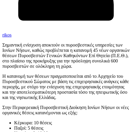
rikos
Σημαντική ενίσχυση αποκτούν οι πυροσβεστικές υπηρεσίες των
Ιονίων Νήσων, καθώς προβλέπεται η κατανομή 45 νέων οργανικών
θέσεων Πυροσβεστών Γενικών Καθηκόντων Επί Θητεία (Π.Ε.Θ.),
στο πλαίσιο της προκήρυξης για την πρόσληψη συνολικά 600
πυροσβεστών σε ολόκληρη τη χώρα.
Η κατανομή των θέσεων πραγματοποιείται από το Αρχηγείο του
Πυροσβεστικού Σώματος με βάση τις επιχειρησιακές ανάγκες κάθε
περιοχής, με στόχο την ενίσχυση της επιχειρησιακής ετοιμότητας
και την αποτελεσματικότερη προστασία τόσο της ηπειρωτικής όσο
και της νησιωτικής Ελλάδας.
Στην Περιφερειακή Πυροσβεστική Διοίκηση Ιονίων Νήσων οι νέες
οργανικές θέσεις κατανέμονται ως εξής:
Κέρκυρα: 10 θέσεις
Παξοί: 5 θέσεις