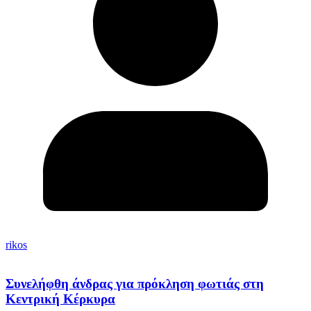
rikos
Συνελήφθη άνδρας για πρόκληση φωτιάς στη
Κεντρική Κέρκυρα