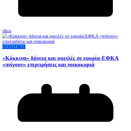
rikos
ΠΟΛΙΤΙΚΗ
«Κόκκινα» δάνεια και οφειλές σε εφορία-ΕΦΚΑ
«πνίγουν» επιχειρήσεις και νοικοκυριά