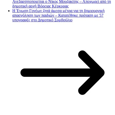
Ανεξαρτητοποιείται ο Νίκος Μουζακίτης – Αποχωρεί από τη
δημοτική αρχή Βόρειας Κέρκυρας
Η Ένωση Γονέων ζητά άμεσα μέτρα για τη δημιουργική
απασχόληση των παιδιών – Κατατέθηκε πρόταση με 57
υπογραφές στο Δημοτικό Συμβούλιο