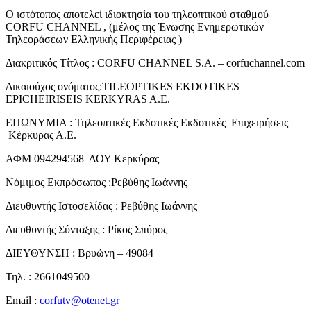
Ο ιστότοπος αποτελεί ιδιοκτησία του τηλεοπτικού σταθμού
CORFU CHANNEL , (μέλος της Ένωσης Ενημερωτικών
Τηλεοράσεων Ελληνικής Περιφέρειας )
Διακριτικός Τίτλος : CORFU CHANNEL S.A. – corfuchannel.com
Δικαιούχος ονόματος:TILEOPTIKES EKDOTIKES
EPICHEIRISEIS KERKYRAS A.E.
ΕΠΩΝΥΜΙΑ : Τηλεοπτικές Εκδοτικές Εκδοτικές Επιχειρήσεις
Κέρκυρας Α.Ε.
ΑΦΜ 094294568 ΔΟΥ Κερκύρας
Νόμιμος Εκπρόσωπος :Ρεβύθης Ιωάννης
Διευθυντής Ιστοσελίδας : Ρεβύθης Ιωάννης
Διευθυντής Σύνταξης : Ρίκος Σπύρος
ΔΙΕΥΘΥΝΣΗ : Βρυώνη – 49084
Τηλ. : 2661049500
Email :
corfutv@otenet.gr