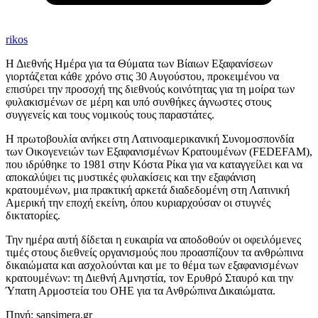
rikos
Η Διεθνής Ημέρα για τα Θύματα των Βίαιων Εξαφανίσεων
γιορτάζεται κάθε χρόνο στις 30 Αυγούστου, προκειμένου να
επισύρει την προσοχή της διεθνούς κοινότητας για τη μοίρα των
φυλακισμένων σε μέρη και υπό συνθήκες άγνωστες στους
συγγενείς και τους νομικούς τους παραστάτες.
Η πρωτοβουλία ανήκει στη Λατινοαμερικανική Συνομοσπονδία
των Οικογενειών των Εξαφανισμένων Κρατουμένων (FEDEFAM),
που ιδρύθηκε το 1981 στην Κόστα Ρίκα για να καταγγείλει και να
αποκαλύψει τις μυστικές φυλακίσεις και την εξαφάνιση
κρατουμένων, μια πρακτική αρκετά διαδεδομένη στη Λατινική
Αμερική την εποχή εκείνη, όπου κυριαρχούσαν οι στυγνές
δικτατορίες.
Την ημέρα αυτή δίδεται η ευκαιρία να αποδοθούν οι οφειλόμενες
τιμές στους διεθνείς οργανισμούς που προασπίζουν τα ανθρώπινα
δικαιώματα και ασχολούνται και με το θέμα των εξαφανισμένων
κρατουμένων: τη Διεθνή Αμνηστία, τον Ερυθρό Σταυρό και την
Ύπατη Αρμοστεία του ΟΗΕ για τα Ανθρώπινα Δικαιώματα.
Πηγή: sansimera.gr