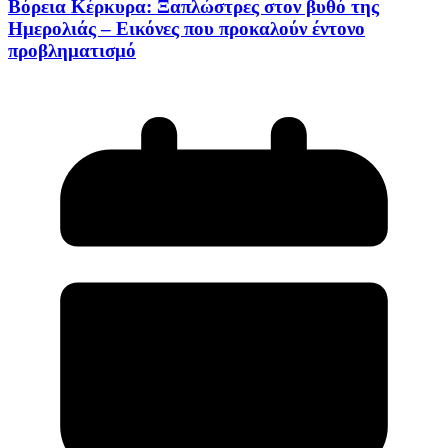
Βόρεια Κέρκυρα: Ξαπλώστρες στον βυθό της
Ημερολιάς – Εικόνες που προκαλούν έντονο
προβληματισμό