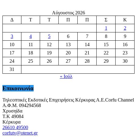
Αύγουστος 2026
Δ
Τ
Τ
Π
Π
Σ
Κ
1
2
3
4
5
6
7
8
9
10
11
12
13
14
15
16
17
18
19
20
21
22
23
24
25
26
27
28
29
30
31
« Ιούλ
Επικοινωνία
Τηλεοπτικές Εκδοτικές Επιχειρήσεις Κέρκυρας Α.Ε.Corfu Channel
Α.Φ.Μ. 094294568
Χρυσηίδα
Τ.Κ 49084
Κέρκυρα
26610 49500
corfutv@otenet.gr