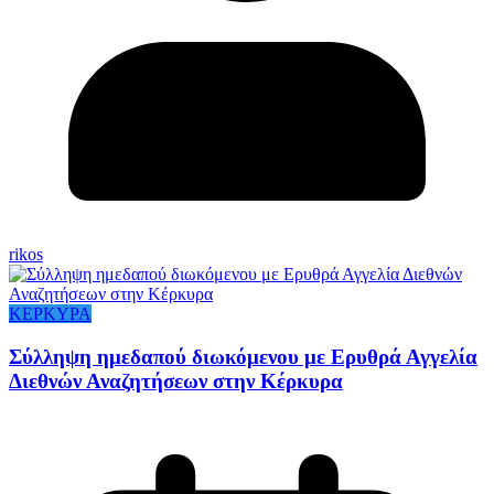
rikos
ΚΕΡΚΥΡΑ
Σύλληψη ημεδαπού διωκόμενου με Ερυθρά Αγγελία
Διεθνών Αναζητήσεων στην Κέρκυρα