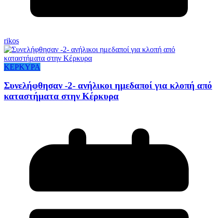
rikos
ΚΕΡΚΥΡΑ
Συνελήφθησαν -2- ανήλικοι ημεδαποί για κλοπή από
καταστήματα στην Κέρκυρα