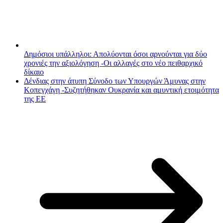
Δημόσιοι υπάλληλοι: Απολύονται όσοι αρνούνται για δύο
χρονιές την αξιολόγηση -Οι αλλαγές στο νέο πειθαρχικό
δίκαιο
Δένδιας στην άτυπη Σύνοδο των Υπουργών Άμυνας στην
Κοπεγχάγη -Συζητήθηκαν Ουκρανία και αμυντική ετοιμότητα
της ΕΕ