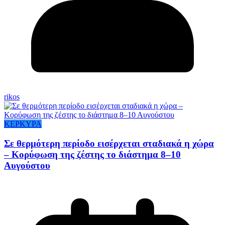
rikos
ΚΕΡΚΥΡΑ
Σε θερμότερη περίοδο εισέρχεται σταδιακά η χώρα
– Κορύφωση της ζέστης το διάστημα 8–10
Αυγούστου