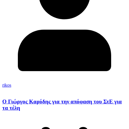
rikos
Ο Γιώργος Καρύδης για την απόφαση του ΣτΕ για
τα τέλη