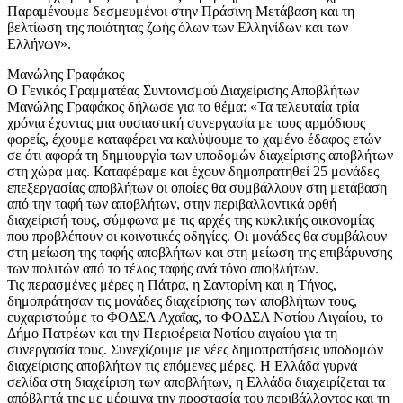
Παραμένουμε δεσμευμένοι στην Πράσινη Μετάβαση και τη
βελτίωση της ποιότητας ζωής όλων των Ελληνίδων και των
Ελλήνων».
Μανώλης Γραφάκος
Ο Γενικός Γραμματέας Συντονισμού Διαχείρισης Αποβλήτων
Μανώλης Γραφάκος δήλωσε για το θέμα: «Τα τελευταία τρία
χρόνια έχοντας μια ουσιαστική συνεργασία με τους αρμόδιους
φορείς, έχουμε καταφέρει να καλύψουμε το χαμένο έδαφος ετών
σε ότι αφορά τη δημιουργία των υποδομών διαχείρισης αποβλήτων
στη χώρα μας. Καταφέραμε και έχουν δημοπρατηθεί 25 μονάδες
επεξεργασίας αποβλήτων οι οποίες θα συμβάλλουν στη μετάβαση
από την ταφή των αποβλήτων, στην περιβαλλοντικά ορθή
διαχείρισή τους, σύμφωνα με τις αρχές της κυκλικής οικονομίας
που προβλέπουν οι κοινοτικές οδηγίες. Οι μονάδες θα συμβάλουν
στη μείωση της ταφής αποβλήτων και στη μείωση της επιβάρυνσης
των πολιτών από το τέλος ταφής ανά τόνο αποβλήτων.
Τις περασμένες μέρες η Πάτρα, η Σαντορίνη και η Τήνος,
δημοπράτησαν τις μονάδες διαχείρισης των αποβλήτων τους,
ευχαριστούμε το ΦΟΔΣΑ Αχαΐας, το ΦΟΔΣΑ Νοτίου Αιγαίου, το
Δήμο Πατρέων και την Περιφέρεια Νοτίου αιγαίου για τη
συνεργασία τους. Συνεχίζουμε με νέες δημοπρατήσεις υποδομών
διαχείρισης αποβλήτων τις επόμενες μέρες. Η Ελλάδα γυρνά
σελίδα στη διαχείριση των αποβλήτων, η Ελλάδα διαχειρίζεται τα
απόβλητά της με μέριμνα την προστασία του περιβάλλοντος και τη