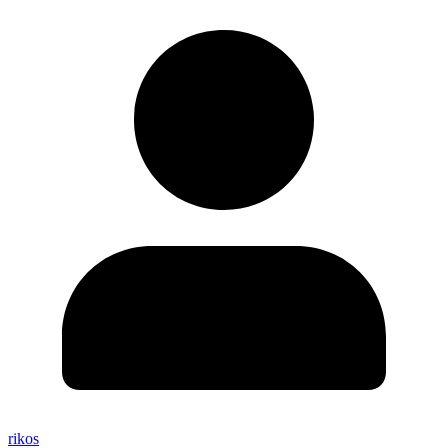
rikos