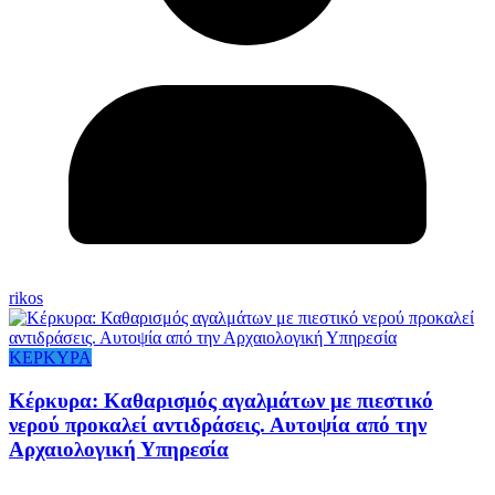
rikos
ΚΕΡΚΥΡΑ
Κέρκυρα: Καθαρισμός αγαλμάτων με πιεστικό
νερού προκαλεί αντιδράσεις. Αυτοψία από την
Αρχαιολογική Υπηρεσία