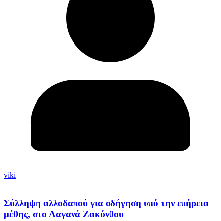
viki
Σύλληψη αλλοδαπού για οδήγηση υπό την επήρεια
μέθης, στο Λαγανά Ζακύνθου