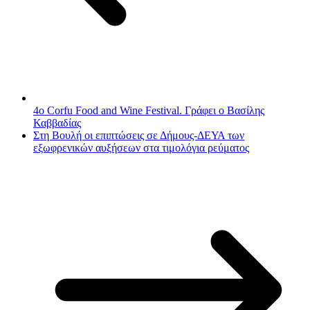
4o Corfu Food and Wine Festival. Γράφει ο Βασίλης
Καββαδίας
Στη Βουλή οι επιπτώσεις σε Δήμους-ΔΕΥΑ των
εξωφρενικών αυξήσεων στα τιμολόγια ρεύματος