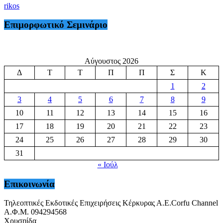
rikos
Επιμορφωτικό Σεμινάριο
Αύγουστος 2026
Δ
Τ
Τ
Π
Π
Σ
Κ
1
2
3
4
5
6
7
8
9
10
11
12
13
14
15
16
17
18
19
20
21
22
23
24
25
26
27
28
29
30
31
« Ιούλ
Επικοινωνία
Τηλεοπτικές Εκδοτικές Επιχειρήσεις Κέρκυρας Α.Ε.Corfu Channel
Α.Φ.Μ. 094294568
Χρυσηίδα