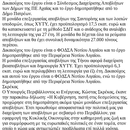
Δικαιούχος του έργου είναι ο Σύνδεσμος Διαχείρισης Αποβλήτων
των Δήμων της ΠΕ Αχαϊας και το έργο δημοπρατήθηκε από το
Δήμο Πατρέων.
Η μονάδα επεξεργασίας αποβλήτων της Σαντορίνης και των λοιπών
υποδομών, όπως ΧΥΤΥ, έχει προϋπολογισμό 17,5 εκατ. ευρώ και
θα κατασκευαστεί με τη μέθοδο ΣΔΙΤ και ο ανάδοχος θα αναλάβει
τη λειτουργία της για 27 έτη. Η μονάδα θα δέχεται όλα τα ρεύματα
αποβλήτων και θα έχει συνολική δυναμικότητα 27.000 τόνους
περίπου.
Δικαιούχος του έργου είναι ο ΦΟΔΣΑ Νοτίου Αιγαίου και το έργο
δημοπρατήθηκε από την Περιφέρεια Νοτίου Αιγαίου.
Η μονάδα επεξεργασίας αποβλήτων της Τήνου αφορά διαχείριση
βιοαποβλήτων και δημιουργία ΧΥΤΥ. Έχει προϋπολογισμό 6,3
εκατ. ευρώ και περιλαμβάνει τη λειτουργία για έξι έτη. Δικαιούχος
και αυτού του έργου είναι ο ΦΟΔΣΑ Νοτίου Αιγαίου, ενώ το έργο
δημοπρατήθηκε από την Περιφέρεια Νοτίου Αιγαίου.
Σκρέκας
Ο Υπουργός Περιβάλλοντος κι Ενέργειας, Κώστας Σκρέκας, έκανε
την παρακάτω δήλωση: «Η Κυβέρνηση, πιστή στις δεσμεύσεις της,
προχώρησε στη δημοπράτηση ακόμα τριών μονάδων επεξεργασίας
αποβλήτων. Έτσι προωθούμε αποφασιστικά την πολιτική μας για
διαχείριση των αποβλήτων με σεβασμό στο Περιβάλλον, για
εφαρμογή της Κυκλικής Οικονομίας στην καθημερινή μας ζωή και
για συμμόρφωση με τις ευρωπαϊκές πολιτικές σε έναν τομέα, στον
οποίο η χώρα μας αντιμετώπιζε προβλήματα επί πολλά χρόνια.