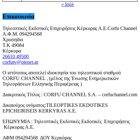
« Ιούλ
Επικοινωνία
Τηλεοπτικές Εκδοτικές Επιχειρήσεις Κέρκυρας Α.Ε.Corfu Channel
Α.Φ.Μ. 094294568
Χρυσηίδα
Τ.Κ 49084
Κέρκυρα
26610 49500
corfutv@otenet.gr
Ο ιστότοπος αποτελεί ιδιοκτησία του τηλεοπτικού σταθμού
CORFU CHANNEL , (μέλος της Ένωσης Ενημερωτικών
Τηλεοράσεων Ελληνικής Περιφέρειας )
Διακριτικός Τίτλος : CORFU CHANNEL S.A. – corfuchannel.com
Δικαιούχος ονόματος:TILEOPTIKES EKDOTIKES
EPICHEIRISEIS KERKYRAS A.E.
ΕΠΩΝΥΜΙΑ : Τηλεοπτικές Εκδοτικές Εκδοτικές Επιχειρήσεις
Κέρκυρας Α.Ε.
ΑΦΜ 094294568 ΔΟΥ Κερκύρας