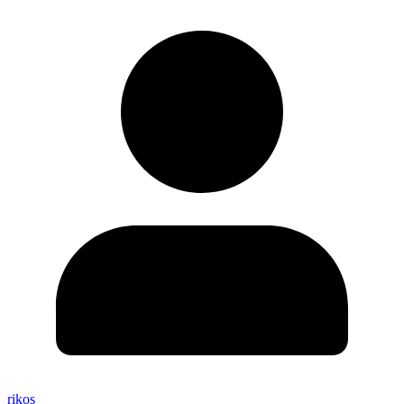
rikos