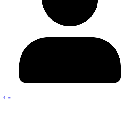
rikos