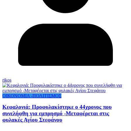
rikos
ΟΙΚΟΝΟΜΙΑ -ΠΟΛΙΤΙΣΜΟΣ
Κεφαλονιά: Προφυλακίστηκε ο 44χρονος που
συνελήφθη για εμπρησμό -Μεταφέρεται στις
φυλακές Αγίου Στεφάνου