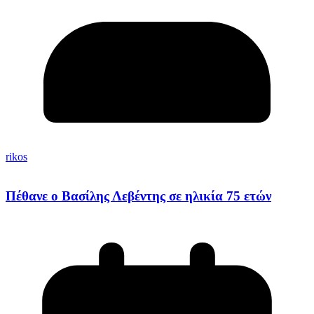
rikos
Πέθανε ο Βασίλης Λεβέντης σε ηλικία 75 ετών