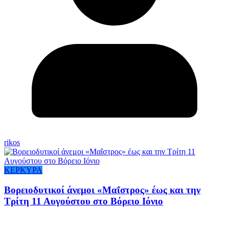
rikos
ΚΕΡΚΥΡΑ
Βορειοδυτικοί άνεμοι «Μαΐστρος» έως και την
Τρίτη 11 Αυγούστου στο Βόρειο Ιόνιο