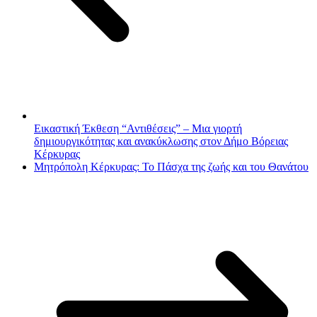
Εικαστική Έκθεση “Αντιθέσεις” – Μια γιορτή
δημιουργικότητας και ανακύκλωσης στον Δήμο Βόρειας
Κέρκυρας
Μητρόπολη Κέρκυρας: Το Πάσχα της ζωής και του Θανάτου