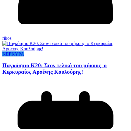
rikos
ΚΕΡΚΥΡΑ
Παγκόσμιο Κ20: Στον τελικό του μήκους ο
Κερκυραίος Αρσένης Κουλούρης!