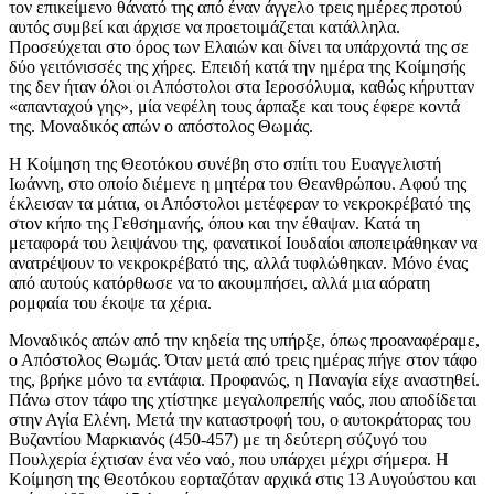
τον επικείμενο θάνατό της από έναν άγγελο τρεις ημέρες προτού
αυτός συμβεί και άρχισε να προετοιμάζεται κατάλληλα.
Προσεύχεται στο όρος των Ελαιών και δίνει τα υπάρχοντά της σε
δύο γειτόνισσές της χήρες. Επειδή κατά την ημέρα της Κοίμησής
της δεν ήταν όλοι οι Απόστολοι στα Ιεροσόλυμα, καθώς κήρυτταν
«απανταχού γης», μία νεφέλη τους άρπαξε και τους έφερε κοντά
της. Μοναδικός απών ο απόστολος Θωμάς.
Η Κοίμηση της Θεοτόκου συνέβη στο σπίτι του Ευαγγελιστή
Ιωάννη, στο οποίο διέμενε η μητέρα του Θεανθρώπου. Αφού της
έκλεισαν τα μάτια, οι Απόστολοι μετέφεραν το νεκροκρέβατό της
στον κήπο της Γεθσημανής, όπου και την έθαψαν. Κατά τη
μεταφορά του λειψάνου της, φανατικοί Ιουδαίοι αποπειράθηκαν να
ανατρέψουν το νεκροκρέβατό της, αλλά τυφλώθηκαν. Μόνο ένας
από αυτούς κατόρθωσε να το ακουμπήσει, αλλά μια αόρατη
ρομφαία του έκοψε τα χέρια.
Μοναδικός απών από την κηδεία της υπήρξε, όπως προαναφέραμε,
ο Απόστολος Θωμάς. Όταν μετά από τρεις ημέρας πήγε στον τάφο
της, βρήκε μόνο τα εντάφια. Προφανώς, η Παναγία είχε αναστηθεί.
Πάνω στον τάφο της χτίστηκε μεγαλοπρεπής ναός, που αποδίδεται
στην Αγία Ελένη. Μετά την καταστροφή του, ο αυτοκράτορας του
Βυζαντίου Μαρκιανός (450-457) με τη δεύτερη σύζυγό του
Πουλχερία έχτισαν ένα νέο ναό, που υπάρχει μέχρι σήμερα. Η
Κοίμηση της Θεοτόκου εορταζόταν αρχικά στις 13 Αυγούστου και