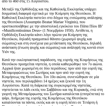
από το 460 στις 15 Αυγούστου.
Μεταξύ της Ορθόδοξης και της Καθολικής Εκκλησίας υπάρχει
δογματική διαφορά σχετικά με την Κοίμηση της Θεοτόκου. Η
Καθολική Εκκλησία πιστεύει στο δόγμα της ενσώματης ανάληψης
της Θεοτόκου (Assumptio Beatae Mariae Virginis), που
οριστικοποιήθηκε με την αποστολική εγκύκλιο του Πάπα Πίου IB’
«Munificentissimus Deus» (1 Νοεμβρίου 1950). Αντίθετα, η
Ορθόδοξη Εκκλησία κάνει λόγο πρώτα για Κοίμηση της
Θεοτόκου, δηλαδή πραγματικό θάνατο (χωρισμό ψυχής και
σώματος) και στη συνέχεια για μετάσταση της Θεοτόκου, δηλαδή
ανάσταση (ένωση ψυχής και σώματος) και ανάληψή της κοντά στον
Υιόν της.
Κατά την εκκλησιαστική παράδοση, της εορτής της Κοιμήσεως της
Θεοτόκου προηγείται νηστεία, η οποία καθιερώθηκε τον 7ο αιώνα.
Αρχικά ήταν χωρισμένη σε δύο περιόδους: πριν από την εορτή της
Μεταμορφώσεως του Σωτήρος και πριν από την εορτή της
Κοιμήσεως της Θεοτόκου. Τον 10ο αιώνα, συνενώθηκαν σε μία
νηστεία, που περιλαμβάνει 14 ημέρες και ξεκινά την 1η
Αυγούστου. Κατά τη διάρκεια της συγκεκριμένης νηστείας,
νηστεύεται το λάδι εκτός του Σαββάτου και της Κυριακής, ενώ στη
γιορτή της Μεταμόρφωσης του Σωτήρα καταλύεται (επιτρέπεται) το
ψάρι. Ανήμερα της εορτής της Κοιμήσεως της Θεοτόκου
καταλύονται τα πάντα, εκτός και αν η εορτή πέσει σε Τετάρτη ή