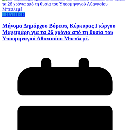
ΠΟΛΙΤΙΚΗ
Μήνυμα Δημάρχου Βόρειας Κέρκυρας Γιώργου
Μαχειμάρη για τα 26 χρόνια από τη θυσία του
Υποσμηναγού Αθανασίου Μπεσλεμέ.