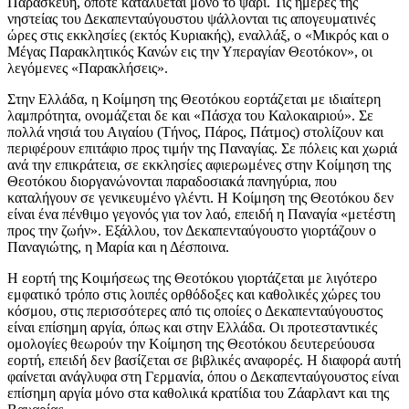
Παρασκευή, οπότε καταλύεται μόνο το ψάρι. Τις ημέρες της
νηστείας του Δεκαπενταύγουστου ψάλλονται τις απογευματινές
ώρες στις εκκλησίες (εκτός Κυριακής), εναλλάξ, ο «Μικρός και ο
Μέγας Παρακλητικός Κανών εις την Υπεραγίαν Θεοτόκον», οι
λεγόμενες «Παρακλήσεις».
Στην Ελλάδα, η Κοίμηση της Θεοτόκου εορτάζεται με ιδιαίτερη
λαμπρότητα, ονομάζεται δε και «Πάσχα του Καλοκαιριού». Σε
πολλά νησιά του Αιγαίου (Τήνος, Πάρος, Πάτμος) στολίζουν και
περιφέρουν επιτάφιο προς τιμήν της Παναγίας. Σε πόλεις και χωριά
ανά την επικράτεια, σε εκκλησίες αφιερωμένες στην Κοίμηση της
Θεοτόκου διοργανώνονται παραδοσιακά πανηγύρια, που
καταλήγουν σε γενικευμένο γλέντι. Η Κοίμηση της Θεοτόκου δεν
είναι ένα πένθιμο γεγονός για τον λαό, επειδή η Παναγία «μετέστη
προς την ζωήν». Εξάλλου, τον Δεκαπενταύγουστο γιορτάζουν ο
Παναγιώτης, η Μαρία και η Δέσποινα.
Η εορτή της Κοιμήσεως της Θεοτόκου γιορτάζεται με λιγότερο
εμφατικό τρόπο στις λοιπές ορθόδοξες και καθολικές χώρες του
κόσμου, στις περισσότερες από τις οποίες ο Δεκαπενταύγουστος
είναι επίσημη αργία, όπως και στην Ελλάδα. Οι προτεσταντικές
ομολογίες θεωρούν την Κοίμηση της Θεοτόκου δευτερεύουσα
εορτή, επειδή δεν βασίζεται σε βιβλικές αναφορές. Η διαφορά αυτή
φαίνεται ανάγλυφα στη Γερμανία, όπου ο Δεκαπενταύγουστος είναι
επίσημη αργία μόνο στα καθολικά κρατίδια του Ζάαρλαντ και της