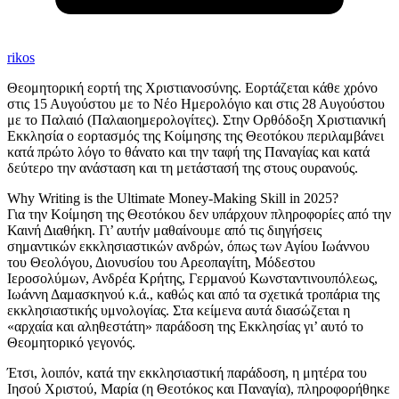
rikos
Θεομητορική εορτή της Χριστιανοσύνης. Εορτάζεται κάθε χρόνο
στις 15 Αυγούστου με το Νέο Ημερολόγιο και στις 28 Αυγούστου
με το Παλαιό (Παλαιoημερολογίτες). Στην Ορθόδοξη Χριστιανική
Εκκλησία ο εορτασμός της Κοίμησης της Θεοτόκου περιλαμβάνει
κατά πρώτο λόγο το θάνατο και την ταφή της Παναγίας και κατά
δεύτερο την ανάσταση και τη μετάστασή της στους ουρανούς.
Why Writing is the Ultimate Money-Making Skill in 2025?
Για την Κοίμηση της Θεοτόκου δεν υπάρχουν πληροφορίες από την
Καινή Διαθήκη. Γι’ αυτήν μαθαίνουμε από τις διηγήσεις
σημαντικών εκκλησιαστικών ανδρών, όπως των Αγίου Ιωάννου
του Θεολόγου, Διονυσίου του Αρεοπαγίτη, Μόδεστου
Ιεροσολύμων, Ανδρέα Κρήτης, Γερμανού Κωνσταντινουπόλεως,
Ιωάννη Δαμασκηνού κ.ά., καθώς και από τα σχετικά τροπάρια της
εκκλησιαστικής υμνολογίας. Στα κείμενα αυτά διασώζεται η
«αρχαία και αληθεστάτη» παράδοση της Εκκλησίας γι’ αυτό το
Θεομητορικό γεγονός.
Έτσι, λοιπόν, κατά την εκκλησιαστική παράδοση, η μητέρα του
Ιησού Χριστού, Μαρία (η Θεοτόκος και Παναγία), πληροφορήθηκε