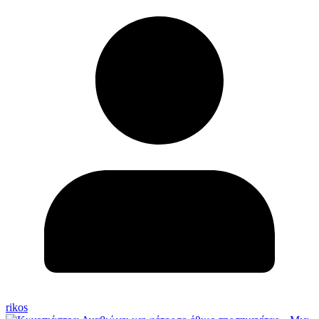
rikos