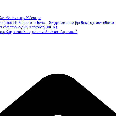
ών αδειών στην Κέρκυρα
οσμίου Πολέμου στο Ιόνιο – 83 χρόνια μετά βρέθηκε σχεδόν άθικτο
νει νέα Υπουργική Απόφαση (ΦΕΚ)
σφαλής κατάπλους με συνοδεία του Λιμενικού