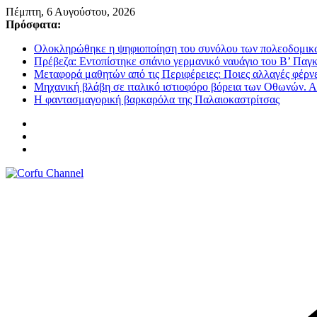
Μετάβαση
Πέμπτη, 6 Αυγούστου, 2026
σε
Πρόσφατα:
περιεχόμενο
Ολοκληρώθηκε η ψηφιοποίηση του συνόλου των πολεοδομικ
Πρέβεζα: Εντοπίστηκε σπάνιο γερμανικό ναυάγιο του Β’ Παγκ
Mεταφορά μαθητών από τις Περιφέρειες: Ποιες αλλαγές φέρ
Μηχανική βλάβη σε ιταλικό ιστιοφόρο βόρεια των Οθωνών. Α
Η φαντασμαγορική βαρκαρόλα της Παλαιοκαστρίτσας