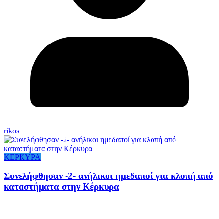
rikos
ΚΕΡΚΥΡΑ
Συνελήφθησαν -2- ανήλικοι ημεδαποί για κλοπή από
καταστήματα στην Κέρκυρα