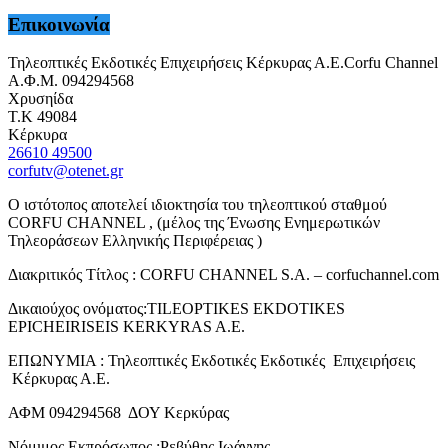
Επικοινωνία
Τηλεοπτικές Εκδοτικές Επιχειρήσεις Κέρκυρας Α.Ε.Corfu Channel
Α.Φ.Μ. 094294568
Χρυσηίδα
Τ.Κ 49084
Κέρκυρα
26610 49500
corfutv@otenet.gr
Ο ιστότοπος αποτελεί ιδιοκτησία του τηλεοπτικού σταθμού
CORFU CHANNEL , (μέλος της Ένωσης Ενημερωτικών
Τηλεοράσεων Ελληνικής Περιφέρειας )
Διακριτικός Τίτλος : CORFU CHANNEL S.A. – corfuchannel.com
Δικαιούχος ονόματος:TILEOPTIKES EKDOTIKES
EPICHEIRISEIS KERKYRAS A.E.
ΕΠΩΝΥΜΙΑ : Τηλεοπτικές Εκδοτικές Εκδοτικές Επιχειρήσεις
Κέρκυρας Α.Ε.
ΑΦΜ 094294568 ΔΟΥ Κερκύρας
Νόμιμος Εκπρόσωπος :Ρεβύθης Ιωάννης