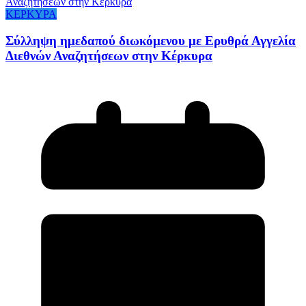
ΚΕΡΚΥΡΑ
Σύλληψη ημεδαπού διωκόμενου με Ερυθρά Αγγελία
Διεθνών Αναζητήσεων στην Κέρκυρα