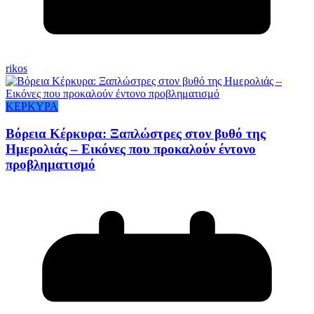
rikos
ΚΕΡΚΥΡΑ
Βόρεια Κέρκυρα: Ξαπλώστρες στον βυθό της
Ημερολιάς – Εικόνες που προκαλούν έντονο
προβληματισμό