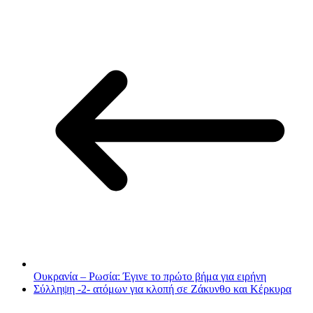
Ουκρανία – Ρωσία: Έγινε το πρώτο βήμα για ειρήνη
Σύλληψη -2- ατόμων για κλοπή σε Ζάκυνθο και Κέρκυρα