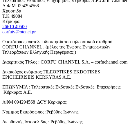
Τηλεοπτικές Εκδοτικές Επιχειρήσεις Κέρκυρας Α.Ε.Corfu Channel
Α.Φ.Μ. 094294568
Χρυσηίδα
Τ.Κ 49084
Κέρκυρα
26610 49500
corfutv@otenet.gr
Ο ιστότοπος αποτελεί ιδιοκτησία του τηλεοπτικού σταθμού
CORFU CHANNEL , (μέλος της Ένωσης Ενημερωτικών
Τηλεοράσεων Ελληνικής Περιφέρειας )
Διακριτικός Τίτλος : CORFU CHANNEL S.A. – corfuchannel.com
Δικαιούχος ονόματος:TILEOPTIKES EKDOTIKES
EPICHEIRISEIS KERKYRAS A.E.
ΕΠΩΝΥΜΙΑ : Τηλεοπτικές Εκδοτικές Εκδοτικές Επιχειρήσεις
Κέρκυρας Α.Ε.
ΑΦΜ 094294568 ΔΟΥ Κερκύρας
Νόμιμος Εκπρόσωπος :Ρεβύθης Ιωάννης
Διευθυντής Ιστοσελίδας : Ρεβύθης Ιωάννης