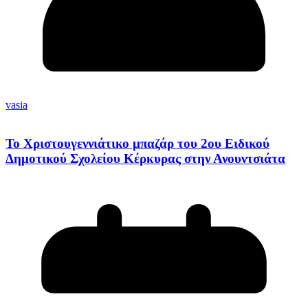
vasia
Το Χριστουγεννιάτικο μπαζάρ του 2ου Ειδικού
Δημοτικού Σχολείου Κέρκυρας στην Ανουντσιάτα