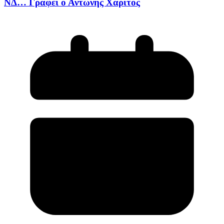
ΝΔ… Γράφει ο Αντώνης Χαρίτος