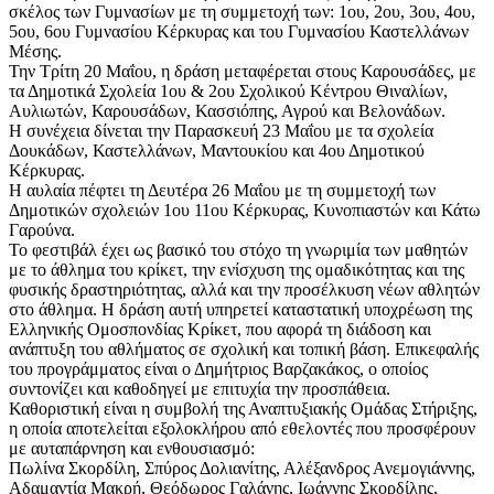
σκέλος των Γυμνασίων με τη συμμετοχή των: 1ου, 2ου, 3ου, 4ου,
5ου, 6ου Γυμνασίου Κέρκυρας και του Γυμνασίου Καστελλάνων
Μέσης.
Την Τρίτη 20 Μαΐου, η δράση μεταφέρεται στους Καρουσάδες, με
τα Δημοτικά Σχολεία 1ου & 2ου Σχολικού Κέντρου Θιναλίων,
Αυλιωτών, Καρουσάδων, Κασσιόπης, Αγρού και Βελονάδων.
Η συνέχεια δίνεται την Παρασκευή 23 Μαΐου με τα σχολεία
Δουκάδων, Καστελλάνων, Μαντουκίου και 4ου Δημοτικού
Κέρκυρας.
Η αυλαία πέφτει τη Δευτέρα 26 Μαΐου με τη συμμετοχή των
Δημοτικών σχολειών 1ου 11ου Κέρκυρας, Κυνοπιαστών και Κάτω
Γαρούνα.
Το φεστιβάλ έχει ως βασικό του στόχο τη γνωριμία των μαθητών
με το άθλημα του κρίκετ, την ενίσχυση της ομαδικότητας και της
φυσικής δραστηριότητας, αλλά και την προσέλκυση νέων αθλητών
στο άθλημα. Η δράση αυτή υπηρετεί καταστατική υποχρέωση της
Ελληνικής Ομοσπονδίας Κρίκετ, που αφορά τη διάδοση και
ανάπτυξη του αθλήματος σε σχολική και τοπική βάση. Επικεφαλής
του προγράμματος είναι ο Δημήτριος Βαρζακάκος, ο οποίος
συντονίζει και καθοδηγεί με επιτυχία την προσπάθεια.
Καθοριστική είναι η συμβολή της Αναπτυξιακής Ομάδας Στήριξης,
η οποία αποτελείται εξολοκλήρου από εθελοντές που προσφέρουν
με αυταπάρνηση και ενθουσιασμό:
Πωλίνα Σκορδίλη, Σπύρος Δολιανίτης, Αλέξανδρος Ανεμογιάννης,
Αδαμαντία Μακρή, Θεόδωρος Γαλάνης, Ιωάννης Σκορδίλης,