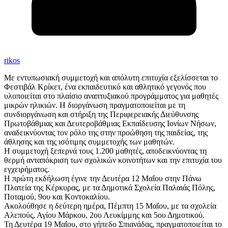
rikos
Με εντυπωσιακή συμμετοχή και απόλυτη επιτυχία εξελίσσεται το
Φεστιβάλ Κρίκετ, ένα εκπαιδευτικό και αθλητικό γεγονός που
υλοποιείται στο πλαίσιο αναπτυξιακού προγράμματος για μαθητές
μικρών ηλικιών. Η διοργάνωση πραγματοποιείται με τη
συνδιοργάνωση και στήριξη της Περιφερειακής Διεύθυνσης
Πρωτοβάθμιας και Δευτεροβάθμιας Εκπαίδευσης Ιονίων Νήσων,
αναδεικνύοντας τον ρόλο της στην προώθηση της παιδείας, της
άθλησης και της ισότιμης συμμετοχής των μαθητών.
Η συμμετοχή ξεπερνά τους 1.200 μαθητές, αποδεικνύοντας τη
θερμή ανταπόκριση των σχολικών κοινοτήτων και την επιτυχία του
εγχειρήματος.
Η πρώτη εκδήλωση έγινε την Δευτέρα 12 Μαΐου στην Πάνω
Πλατεία της Κέρκυρας, με τα Δημοτικά Σχολεία Παλαιάς Πόλης,
Ποταμού, 9ου και Κοντοκαλίου.
Ακολούθησε η δεύτερη ημέρα, Πέμπτη 15 Μαΐου, με τα σχολεία
Αλεπούς, Αγίου Μάρκου, 2ου Λευκίμμης και 5ου Δημοτικού.
Τη Δευτέρα 19 Μαΐου, στο γήπεδο Σπιανάδας, πραγματοποιείται το