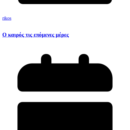
rikos
O καιρός τις επόμενες μέρες