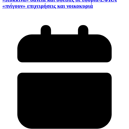
«πνίγουν» επιχειρήσεις και νοικοκυριά