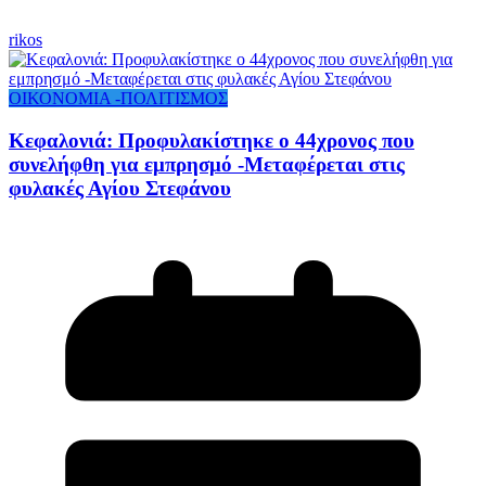
rikos
ΟΙΚΟΝΟΜΙΑ -ΠΟΛΙΤΙΣΜΟΣ
Κεφαλονιά: Προφυλακίστηκε ο 44χρονος που
συνελήφθη για εμπρησμό -Μεταφέρεται στις
φυλακές Αγίου Στεφάνου