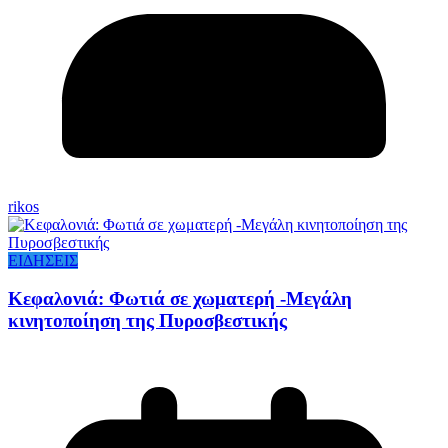
rikos
ΕΙΔΗΣΕΙΣ
Κεφαλονιά: Φωτιά σε χωματερή -Μεγάλη
κινητοποίηση της Πυροσβεστικής