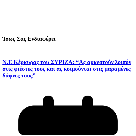
Ίσως Σας Ενδιαφέρει
Ν.Ε Κέρκυρας του ΣΥΡΙΖΑ: “Ας αρκεστούν λοιπόν
στις φιέστες τους και ας κοιμούνται στις μαραμένες
δάφνες τους”