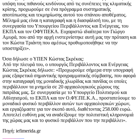
υπόψη τους πιθανούς κινδύνους από τις συνέπειες της κλιματικής
κρίσης, προχωρούμε σε ένα πρόγραμμα συστηματικής
αποτύπωσης και τεκμηρίωσης αυτού του σπάνιου αποθέματος.
Μέλημά μας είναι η καταγραφή και η διασφάλισή του, με τη
συνεργασία του Υπουργείου Περιβάλλοντος και Ενέργειας, του
ΕΚΠΑ και τον ΟΦΥΠΕΚΑ. Ευχαριστώ ιδιαίτερα τον Γιώργο
Αμυρά, που από την αρχή ενστερνίστηκε αυτή μας την πρόταση και
τον Κώστα Τριάντη που αμέσως προθυμοποιήθηκε να την
υποστηρίξει».
Όσα δήλωσε ο ΥΠΕΝ Κώστας Σκρέκας:
Από την πλευρά του, ο υπουργός Περιβάλλοντος και Ενέργειας
Κώστας Σκρέκας δήλωσε: «Προχωρούμε σήμερα στην υπογραφή
μιας εξαιρετικά σημαντικής προγραμματικής σύμβασης, που αφορά
στην καταγραφή της μοναδικής χλωρίδας και πανίδας οι οποίες
περιβάλλουν τα μνημεία σε 20 αρχαιολογικούς χώρους της
πατρίδας μας. Σε συνεργασία με το Υπουργείο Πολιτισμού και
Αθλητισμού, το ΕΚΠΑ και τον Ο.ΦΥ.ΠΕ.Κ.Α., προστατεύουμε το
μοναδικό φυσικό περιβάλλον αυτών των αρχαιολογικών χώρων,
και εργαζόμαστε για τον σκοπό αυτό, διαθέτοντας 258.000 ευρώ.
Αποτελεί ευθύνη μας να αναδείξουμε την πολιτιστική κληρονομιά
της χώρας μας και το φυσικό περιβάλλον που την περιβάλλει».
Πηγή: iefimerida.gr