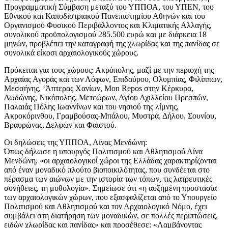
Προγραμματική Σύμβαση μεταξύ του ΥΠΠΟΑ, του ΥΠΕΝ, του
Εθνικού και Καποδιστριακού Πανεπιστημίου Αθηνών και του
Οργανισμού Φυσικού Περιβάλλοντος και Κλιματικής Αλλαγής,
συνολικού προϋπολογισμού 285.500 ευρώ και με διάρκεια 18
μηνών, προβλέπει την καταγραφή της χλωρίδας και της πανίδας σε
συνολικά είκοσι αρχαιολογικούς χώρους.
Πρόκειται για τους χώρους: Ακρόπολης, μαζί με την περιοχή της
Αρχαίας Αγοράς και των Λόφων, Επιδαύρου, Ολυμπίας, Φιλίππων,
Μεσσήνης, ‘Άπτερας Χανίων, Mon Repos στην Κέρκυρα,
Δωδώνης, Νικόπολης, Μετεώρων, Αγίου Αχιλλείου Πρεσπών,
Παλαιάς Πόλης Ιωαννίνων και του νησιού της λίμνης,
Ακροκόρινθου, Γραμβούσας-Μπάλου, Μυστρά, Δήλου, Σουνίου,
Βραυρώνας, Δελφών και Φαιστού.
Οι δηλώσεις της ΥΠΠΟΑ, Λίνας Μενδώνη:
Όπως δήλωσε η υπουργός Πολιτισμού και Αθλητισμού Λίνα
Μενδώνη, «οι αρχαιολογικοί χώροι της Ελλάδας χαρακτηρίζονται
από έναν μοναδικό πλούτο βιοποικιλότητας, που συνδέεται στο
πέρασμα των αιώνων με την ιστορία των τόπων, τις λατρευτικές
συνήθειες, τη μυθολογία». Σημείωσε ότι «η αυξημένη προστασία
των αρχαιολογικών χώρων, που εξασφαλίζεται από το Υπουργείο
Πολιτισμού και Αθλητισμού και τον Αρχαιολογικό Νόμο, έχει
συμβάλει στη διατήρηση των μοναδικών, σε πολλές περιπτώσεις,
ειδών χλωρίδας και πανίδας» και προσέθεσε: «Λαμβάνοντας