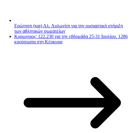
Ερώτηση (και) Αλ. Αυλωνίτη για την ουσιαστική στήριξη
των αθλητικών σωματείων
Κορωνοιος: 122.230 για την εβδομάδα 25-31 Ιουλίου. 1286
κρούσματα στη Κέρκυρα