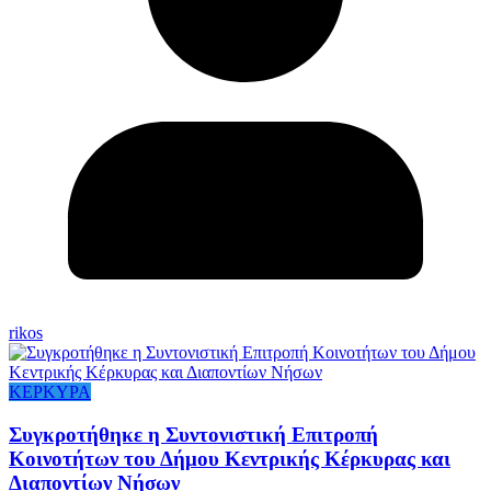
rikos
ΚΕΡΚΥΡΑ
Συγκροτήθηκε η Συντονιστική Επιτροπή
Κοινοτήτων του Δήμου Κεντρικής Κέρκυρας και
Διαποντίων Νήσων