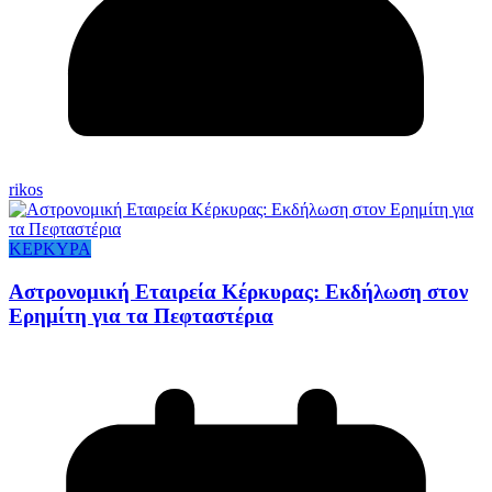
rikos
ΚΕΡΚΥΡΑ
Αστρονομική Εταιρεία Κέρκυρας: Εκδήλωση στον
Ερημίτη για τα Πεφταστέρια