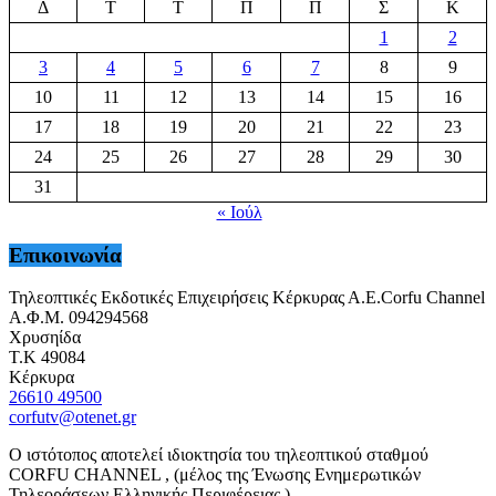
Δ
Τ
Τ
Π
Π
Σ
Κ
1
2
3
4
5
6
7
8
9
10
11
12
13
14
15
16
17
18
19
20
21
22
23
24
25
26
27
28
29
30
31
« Ιούλ
Επικοινωνία
Τηλεοπτικές Εκδοτικές Επιχειρήσεις Κέρκυρας Α.Ε.Corfu Channel
Α.Φ.Μ. 094294568
Χρυσηίδα
Τ.Κ 49084
Κέρκυρα
26610 49500
corfutv@otenet.gr
Ο ιστότοπος αποτελεί ιδιοκτησία του τηλεοπτικού σταθμού
CORFU CHANNEL , (μέλος της Ένωσης Ενημερωτικών
Τηλεοράσεων Ελληνικής Περιφέρειας )