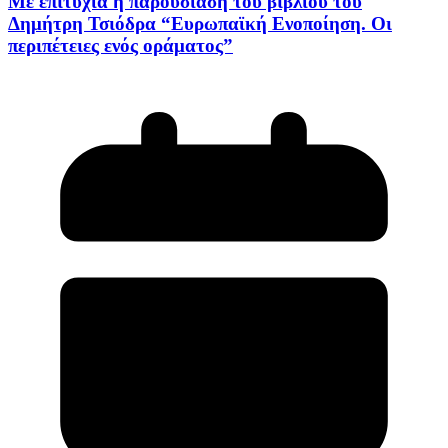
Με επιτυχία η παρουσίαση του βιβλίου του
Δημήτρη Τσιόδρα “Ευρωπαϊκή Ενοποίηση. Οι
περιπέτειες ενός οράματος”