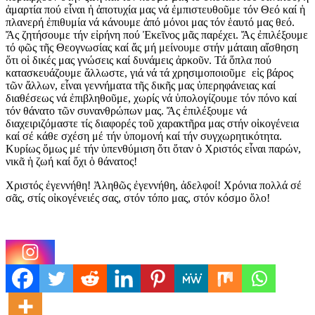
ἁμαρτία πού εἶναι ἡ ἀποτυχία μας νά ἐμπιστευθοῦμε τόν Θεό καί ἡ
πλανερή ἐπιθυμία νά κάνουμε ἀπό μόνοι μας τόν ἑαυτό μας θεό.
Ἄς ζητήσουμε τήν εἰρήνη πού Ἐκεῖνος μᾶς παρέχει. Ἄς ἐπιλέξουμε
τό φῶς τῆς Θεογνωσίας καί ἄς μή μείνουμε στήν μάταιη αἴσθηση
ὅτι οἱ δικές μας γνώσεις καί δυνάμεις ἀρκοῦν. Τά ὅπλα πού
κατασκευάζουμε ἄλλωστε, γιά νά τά χρησιμοποιοῦμε εἰς βάρος
τῶν ἄλλων, εἶναι γεννήματα τῆς δικῆς μας ὑπερηφάνειας καί
διαθέσεως νά ἐπιβληθοῦμε, χωρίς νά ὑπολογίζουμε τόν πόνο καί
τόν θάνατο τῶν συνανθρώπων μας. Ἄς ἐπιλέξουμε νά
διαχειριζόμαστε τίς διαφορές τοῦ χαρακτῆρα μας στήν οἰκογένεια
καί σέ κάθε σχέση μέ τήν ὑπομονή καί τήν συγχωρητικότητα.
Κυρίως ὅμως μέ τήν ὑπενθύμιση ὅτι ὅταν ὁ Χριστός εἶναι παρών,
νικᾶ ἡ ζωή καί ὄχι ὁ θάνατος!
Χριστός ἐγεννήθη! Ἀληθῶς ἐγεννήθη, ἀδελφοί! Χρόνια πολλά σέ
σᾶς, στίς οἰκογένειές σας, στόν τόπο μας, στόν κόσμο ὅλο!