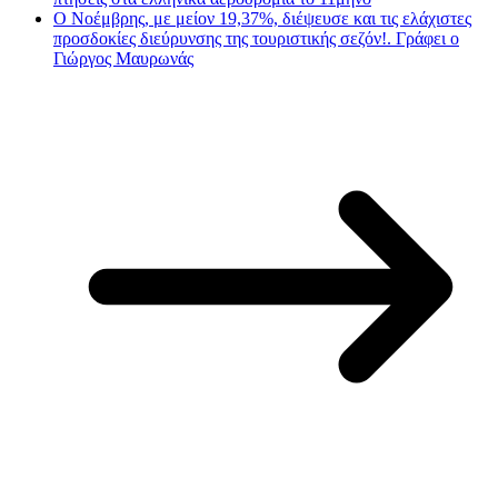
Ο Νοέμβρης, με μείον 19,37%, διέψευσε και τις ελάχιστες
προσδοκίες διεύρυνσης της τουριστικής σεζόν!. Γράφει ο
Γιώργος Μαυρωνάς