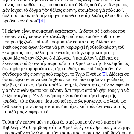
μόνος του, καθώς μαζί του πορεύεται ὁ Θεός πού ἔγινε ἄνθρωπος.
Δέν ἰσχύει τό δόγμα “ἄν θέλεις εἰρήνη, ἑτοιμάσου γιά πόλεμο”,
ἀλλά τό “ἀπόκτησε τήν εἰρήνη τοῦ Θεοῦ καί χιλιάδες ἄλλοι θά τήν
βροῦνε κοντά σου”
[4]
Ἡ εἰρήνη εἶναι πνευματική κατάσταση. Δίδεται σέ ἐκείνους πού
θέλουν νά ἀγαποῦνε τόν συνάνθρωπό τους καί δέν καθιστοῦν
κέντρο τῆς ζωῆς καί τοῦ κόσμου τόν ἑαυτό τους. Δίδεται σέ
ἐκείνους πού ἀγωνίζονται νά μήν κυριαρχεῖ ἡ αὐτοδικαίωση τοῦ
θελήματός τους, ἀλλά ἡ ταπείνωση, ἡ συγχωρητικότητα, ἡ
φροντίδα γιά τόν ἄλλον, ὁ διάλογος, ἡ καταλλαγή. Δίδεται σέ
ἐκείνους πού ζοῦνε τήν παρουσία τοῦ Χριστοῦ στήν Ἐκκλησία ὡς
ἀφετηρία μεταμορφώσεως τῆς καρδιᾶς τους καί ἐπιζητοῦν τόν
σύνδεσμο τῆς εἰρήνης πού παρέχει τό Ἅγιο Πνεῦμα
[5]
. Δίδεται σέ
ὅσους ἀρνοῦνται νά ἀποδεχθοῦν καί νά υἱοθετήσουν τήν ἀδικία,
τήν βία, τό κακό, τήν ἐκμετάλλευση, τίς ἀνισότητες, τήν ἀδιαφορία
γιά τόν συνάνθρωπο καί κάνουν ὅ,τι περνᾶ ἀπό τό χέρι τους γιά νά
δείξουν ἀγάπη. Ἄν ξεκινήσουμε λοιπόν ἀπό τήν εἰρήνη τῆς
καρδιᾶς, τότε ἔχουμε τίς προϋποθέσεις ὡς κοινωνία, ὡς λαοί, ὡς
ἀνθρωπότητα νά δοῦμε καί τίς διαμάχες καί τούς ἀνταγωνισμούς
μεταξύ μας διαφορετικά.
Τούτη τήν εὐλογημένη ἡμέρα ἄς στρέψουμε τόν νοῦ μας στήν
Βηθλεέμ. Ἄς θυμηθοῦμε ὅτι ὁ Χριστός ἔγινε ἄνθρωπος γιά νά μήν
κυριαρχοῦν στήν ζωή καί τόν κόσμο μας τό σκοτάδι τοῦ θανάτου, ἡ