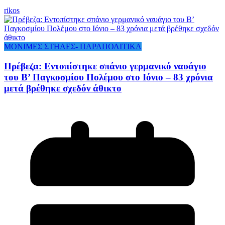
rikos
ΜΟΝΙΜΕΣ ΣΤΗΛΕΣ- ΠΑΡΑΠΟΛΙΤΙΚΑ
Πρέβεζα: Εντοπίστηκε σπάνιο γερμανικό ναυάγιο
του Β’ Παγκοσμίου Πολέμου στο Ιόνιο – 83 χρόνια
μετά βρέθηκε σχεδόν άθικτο