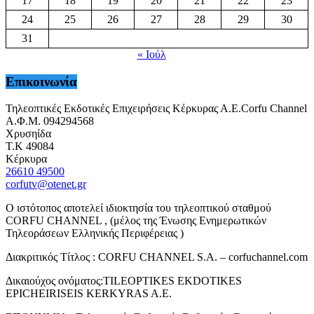
17
18
19
20
21
22
23
24
25
26
27
28
29
30
31
« Ιούλ
Επικοινωνία
Τηλεοπτικές Εκδοτικές Επιχειρήσεις Κέρκυρας Α.Ε.Corfu Channel
Α.Φ.Μ. 094294568
Χρυσηίδα
Τ.Κ 49084
Κέρκυρα
26610 49500
corfutv@otenet.gr
Ο ιστότοπος αποτελεί ιδιοκτησία του τηλεοπτικού σταθμού
CORFU CHANNEL , (μέλος της Ένωσης Ενημερωτικών
Τηλεοράσεων Ελληνικής Περιφέρειας )
Διακριτικός Τίτλος : CORFU CHANNEL S.A. – corfuchannel.com
Δικαιούχος ονόματος:TILEOPTIKES EKDOTIKES
EPICHEIRISEIS KERKYRAS A.E.