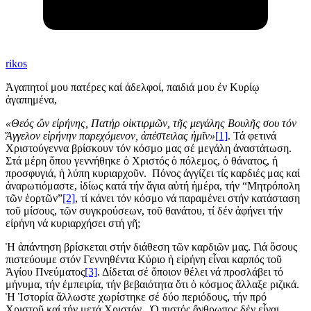
rikos
Ἀγαπητοί μου πατέρες καί ἀδελφοί, παιδιά μου ἐν Κυρίῳ
ἀγαπημένα,
«Θεός ὤν εἰρήνης, Πατήρ οἰκτιρμῶν, τῆς μεγάλης Βουλῆς σου τόν
Ἄγγελον εἰρήνην παρεχόμενον, ἀπέστειλας ἡμῖν»
[1]
. Τά φετινά
Χριστούγεννα βρίσκουν τόν κόσμο μας σέ μεγάλη ἀναστάτωση.
Στά μέρη ὅπου γεννήθηκε ὁ Χριστός ὁ πόλεμος, ὁ θάνατος, ἡ
προσφυγιά, ἡ λύπη κυριαρχοῦν. Πόνος ἀγγίζει τίς καρδιές μας καί
ἀναρωτιόμαστε, ἰδίως κατά τήν ἅγια αὐτή ἡμέρα, τήν “Μητρόπολη
τῶν ἑορτῶν”
[2]
, τί κάνει τόν κόσμο νά παραμένει στήν κατάσταση
τοῦ μίσους, τῶν συγκρούσεων, τοῦ θανάτου, τί δέν ἀφήνει τήν
εἰρήνη νά κυριαρχήσει στή γῆ;
Ἡ ἀπάντηση βρίσκεται στήν διάθεση τῶν καρδιῶν μας. Γιά ὅσους
πιστεύουμε στόν Γεννηθέντα Κύριο ἡ εἰρήνη εἶναι καρπός τοῦ
Ἁγίου Πνεύματος
[3]
. Δίδεται σέ ὅποιον θέλει νά προσλάβει τό
μήνυμα, τήν ἐμπειρία, τήν βεβαιότητα ὅτι ὁ κόσμος ἄλλαξε ριζικά.
Ἡ Ἱστορία ἄλλωστε χωρίστηκε σέ δύο περιόδους, τήν πρό
Χριστοῦ καί τήν μετά Χριστόν. Ὁ πιστός ἄνθρωπος δέν εἶναι