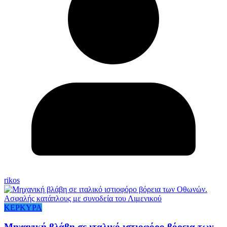
rikos
ΚΕΡΚΥΡΑ
Μηχανική βλάβη σε ιταλικό ιστιοφόρο βόρεια των