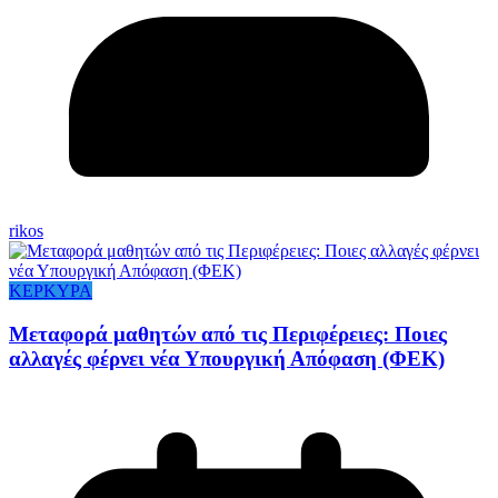
rikos
ΚΕΡΚΥΡΑ
Mεταφορά μαθητών από τις Περιφέρειες: Ποιες
αλλαγές φέρνει νέα Υπουργική Απόφαση (ΦΕΚ)