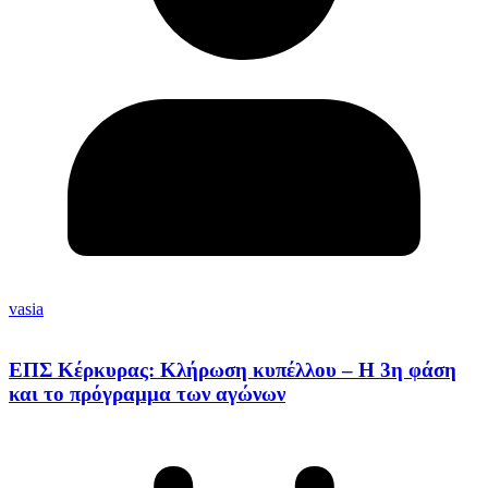
vasia
ΕΠΣ Κέρκυρας: Κλήρωση κυπέλλου – Η 3η φάση
και το πρόγραμμα των αγώνων