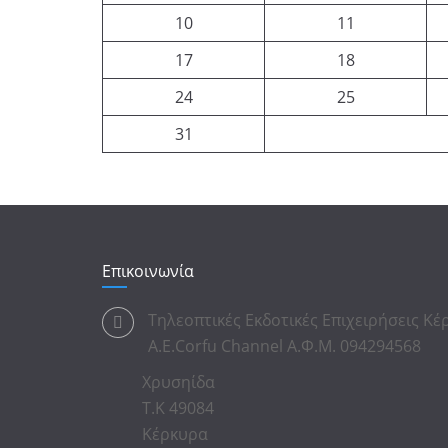
10
11
17
18
24
25
31
Επικοινωνία
Τηλεοπτικές Εκδοτικές Επιχειρήσεις Κ
Α.Ε.Corfu Channel Α.Φ.Μ. 094294568
Χρυσηίδα
Τ.Κ 49084
Κέρκυρα