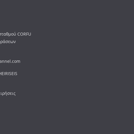
ύ σταθμού CORFU
οράσεων
hannel.com
EIRISEIS
ειρήσεις