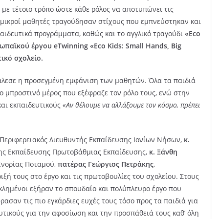
ν με τέτοιο τρόπο ώστε κάθε ρόλος να αποτυπώνει τις
ι μικροί μαθητές τραγούδησαν στίχους που εμπνεύστηκαν και
παιδευτικά προγράμματα, καθώς και το αγγλικό τραγούδι
«Eco
ωπαϊκού έργου eTwinning «Eco Kids: Small Hands, Big
ικό σχολείο.
κάλεσε η προσεγμένη εμφάνιση των μαθητών. Όλα τα παιδιά
ο μπροστινό μέρος που εξέφραζε τον ρόλο τους, ενώ στην
και εκπαιδευτικούς
«Αν θέλουμε να αλλάξουμε τον κόσμο, πρέπει
 Περιφερειακός Διευθυντής Εκπαίδευσης Ιονίων Νήσων,
κ.
της Εκπαίδευσης Πρωτοβάθμιας Εκπαίδευσης,
κ. Ξάνθη
Ενορίας Ποταμού,
πατέρας Γεώργιος Πετράκης
,
ξή τους στο έργο και τις πρωτοβουλίες του σχολείου. Στους
εκλημένοι εξήραν το σπουδαίο και πολύπλευρο έργο που
ρασαν τις πιο εγκάρδιες ευχές τους τόσο προς τα παιδιά για
ευτικούς για την αφοσίωση και την προσπάθειά τους καθ’ όλη