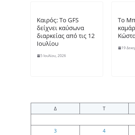
Καιρός: Το GFS
Το Μπ
δείχνει καύσωνα
καμάρ
διαρκείας από τις 12
Κώστα
Ιουλίου
19 Δεκε
5 Ιουλίου, 2026
Δ
Τ
3
4