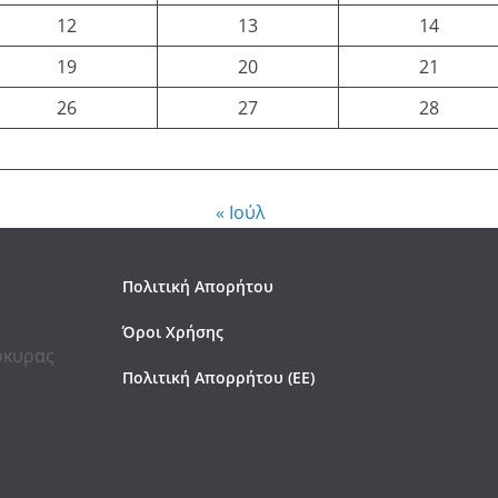
12
13
14
19
20
21
26
27
28
« Ιούλ
Πολιτική Απορήτου
Όροι Χρήσης
έρκυρας
Πολιτική Απορρήτου (ΕΕ)