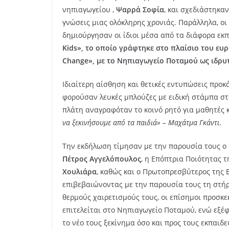
νηπιαγωγείου ,
Ψαρρά Σοφία
, και σχεδιάστηκα
γνώσεις μιας ολόκληρης χρονιάς. Παράλληλα, ο
δημιούργησαν οι ίδιοι μέσα από τα διάφορα εκ
Kids», το οποίο γράφτηκε στο πλαίσιο του ευρ
Change», με το Νηπιαγωγείο Ποταμού ως ιδρυτ
Ιδιαίτερη αίσθηση και θετικές εντυπώσεις προ
φορούσαν λευκές μπλούζες με ειδική στάμπα στ
πλάτη αναγραφόταν το κοινό ρητό για μαθητές 
να ξεκινήσουμε από τα παιδιά» – Μαχάτμα Γκάντι
.
Την εκδήλωση τίμησαν με την παρουσία τους ο
Πέτρος Αγγελόπουλος
, η Επόπτρια Ποιότητας 
Χουλιάρα
, καθώς και ο Πρωτοπρεσβύτερος της 
επιβεβαιώνοντας με την παρουσία τους τη στήρι
θερμούς χαιρετισμούς τους, οι επίσημοι προσκ
επιτελείται στο Νηπιαγωγείο Ποταμού, ενώ εξέφ
το νέο τους ξεκίνημα όσο και προς τους εκπαιδ