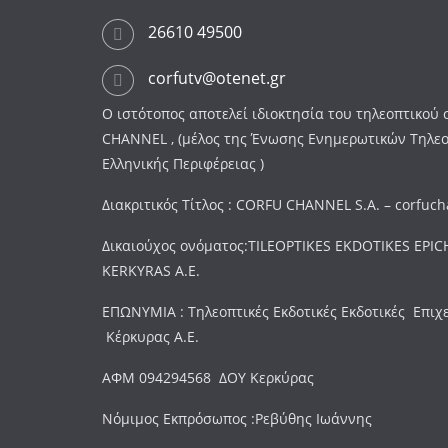
26610 49500
corfutv@otenet.gr
Ο ιστότοπος αποτελεί ιδιοκτησία του τηλεοπτικο
CHANNEL , (μέλος της Ένωσης Ενημερωτικών Τηλε
Ελληνικής Περιφέρειας )
Διακριτικός Τίτλος : CORFU CHANNEL S.A. – corfuc
Δικαιούχος ονόματος:TILEOPTIKES EKDOTIKES EPICH
KERKYRAS A.E.
ΕΠΩΝΥΜΙΑ : Τηλεοπτικές Εκδοτικές Εκδοτικές Επιχ
Κέρκυρας Α.Ε.
ΑΦΜ 094294568 ΔΟΥ Κερκύρας
Νόμιμος Εκπρόσωπος :Ρεβύθης Ιωάννης