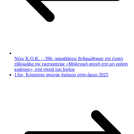
Νέος Κ.Ο.Κ. : -396- παραβάσεις βεβαιώθηκαν την ένατη
εβδομάδα της εκστρατείας «Μηδενική ανοχή στη μη χρήση
κράνους», στα νησιά του Ιονίου
13ος Κόρισσος αγώνας δρόμου στην άμμο 2025