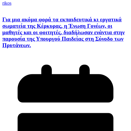
rikos
Για μια ακόμα φορά τα εκπαιδευτικά κι εργατικά
σωματεία της Κέρκυρας, η Ένωση Γονέων, οι
μαθητές και οι φοιτητές, διαδήλωσαν ενάντια στην
παρουσία της Υπουργού Παιδείας στη Σύνοδο των
Πρυτάνεων.