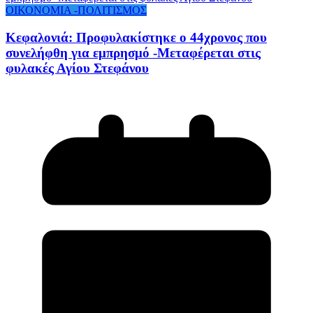
ΟΙΚΟΝΟΜΙΑ -ΠΟΛΙΤΙΣΜΟΣ
Κεφαλονιά: Προφυλακίστηκε ο 44χρονος που
συνελήφθη για εμπρησμό -Μεταφέρεται στις
φυλακές Αγίου Στεφάνου