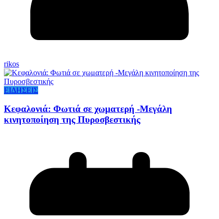
rikos
ΕΙΔΗΣΕΙΣ
Κεφαλονιά: Φωτιά σε χωματερή -Μεγάλη
κινητοποίηση της Πυροσβεστικής