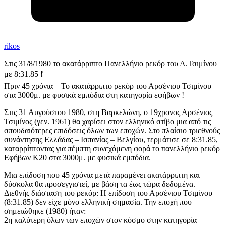
rikos
Στις 31/8/1980 το ακατάρριπτο Πανελλήνιο ρεκόρ του Α.Τσιμίνου
με 8:31.85 ❗️
Πριν 45 χρόνια – Το ακατάρριπτο ρεκόρ του Αρσένιου Τσιμίνου
στα 3000μ. με φυσικά εμπόδια στη κατηγορία εφήβων !
Στις 31 Αυγούστου 1980, στη Βαρκελώνη, ο 19χρονος Αρσένιος
Τσιμίνος (γεν. 1961) θα χαρίσει στον ελληνικό στίβο μια από τις
σπουδαιότερες επιδόσεις όλων των εποχών. Στο πλαίσιο τριεθνούς
συνάντησης Ελλάδας – Ισπανίας – Βελγίου, τερμάτισε σε 8:31.85,
καταρρίπτοντας για πέμπτη συνεχόμενη φορά το πανελλήνιο ρεκόρ
Εφήβων Κ20 στα 3000μ. με φυσικά εμπόδια.
Μια επίδοση που 45 χρόνια μετά παραμένει ακατάρριπτη και
δύσκολα θα προσεγγιστεί, με βάση τα έως τώρα δεδομένα.
Διεθνής διάσταση του ρεκόρ: Η επίδοση του Αρσένιου Τσιμίνου
(8:31.85) δεν είχε μόνο ελληνική σημασία. Την εποχή που
σημειώθηκε (1980) ήταν:
2η καλύτερη όλων των εποχών στον κόσμο στην κατηγορία