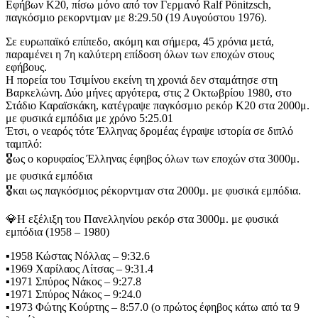
Εφήβων Κ20, πίσω μόνο από τον Γερμανό Ralf Pönitzsch,
παγκόσμιο ρεκορντμαν με 8:29.50 (19 Αυγούστου 1976).
Σε ευρωπαϊκό επίπεδο, ακόμη και σήμερα, 45 χρόνια μετά,
παραμένει η 7η καλύτερη επίδοση όλων των εποχών στους
εφήβους.
Η πορεία του Τσιμίνου εκείνη τη χρονιά δεν σταμάτησε στη
Βαρκελώνη. Δύο μήνες αργότερα, στις 2 Οκτωβρίου 1980, στο
Στάδιο Καραϊσκάκη, κατέγραψε παγκόσμιο ρεκόρ Κ20 στα 2000μ.
με φυσικά εμπόδια με χρόνο 5:25.01
Έτσι, ο νεαρός τότε Έλληνας δρομέας έγραψε ιστορία σε διπλό
ταμπλό:
🎖️ως ο κορυφαίος Έλληνας έφηβος όλων των εποχών στα 3000μ.
με φυσικά εμπόδια
🎖️και ως παγκόσμιος ρέκορντμαν στα 2000μ. με φυσικά εμπόδια.
💎Η εξέλιξη του Πανελληνίου ρεκόρ στα 3000μ. με φυσικά
εμπόδια (1958 – 1980)
▪️1958 Κώστας Νόλλας – 9:32.6
▪️1969 Χαρίλαος Λίτσας – 9:31.4
▪️1971 Σπύρος Νάκος – 9:27.8
▪️1971 Σπύρος Νάκος – 9:24.0
▪️1973 Φώτης Κούρτης – 8:57.0 (ο πρώτος έφηβος κάτω από τα 9