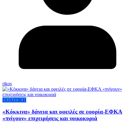
rikos
ΠΟΛΙΤΙΚΗ
«Κόκκινα» δάνεια και οφειλές σε εφορία-ΕΦΚΑ
«πνίγουν» επιχειρήσεις και νοικοκυριά