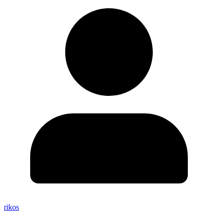
rikos