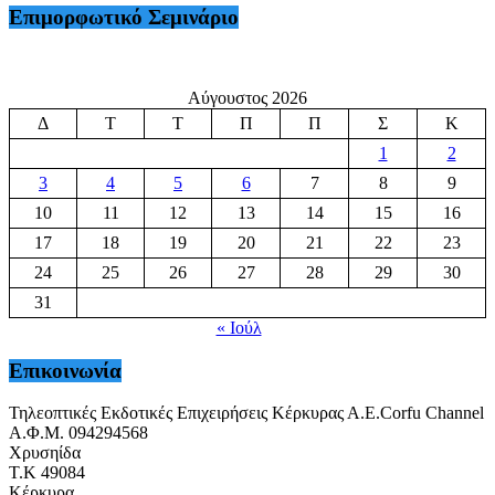
Επιμορφωτικό Σεμινάριο
Αύγουστος 2026
Δ
Τ
Τ
Π
Π
Σ
Κ
1
2
3
4
5
6
7
8
9
10
11
12
13
14
15
16
17
18
19
20
21
22
23
24
25
26
27
28
29
30
31
« Ιούλ
Επικοινωνία
Τηλεοπτικές Εκδοτικές Επιχειρήσεις Κέρκυρας Α.Ε.Corfu Channel
Α.Φ.Μ. 094294568
Χρυσηίδα
Τ.Κ 49084
Κέρκυρα