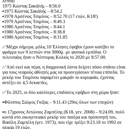
λεπτά)
1975 Κώστας Σακάλής – 8:56.0
▪️1975 Κώστας Σακάλής – 8:54.2
▪️1978 Αρσένιος Τσιμίνος – 8:52.70 (17 ετών, Κ18!)
▪️1979 Αρσένιος Τσιμίνος – 8:49.3
▪️1980 Αρσένιος Τσιμίνος – 8:44.1
▪️1980 Αρσένιος Τσιμίνος – 8:38.8
▪️1980 Αρσένιος Τσιμίνος – 8:31.85
✅Μέχρι σήμερα, μόλις 10 Έλληνες έφηβοι έχουν κατέβει το
φράγμα των 9 λεπτών στα 3000μ. με φυσικά εμπόδια. Ο
τελευταίος ήταν ο Νέστορας Κολιός το 2020 με 8:57.00.
✅Από εκεί και πέρα, η διαχρονική λίστα δείχνει πόσο σπάνιο είναι
για τους νεαρούς αθλητές μας να προσεγγίσουν τέτοια επίπεδα. Το
ρεκόρ του Τσιμίνου παραμένει μακράν το κορυφαίο, έχοντας
αντέξει σε 4,5 δεκαετίες.
✅Το 2025, οι δύο καλύτερες επιδόσεις εφήβων στη χώρα ήταν:
▪️Φίλιππος Σιώμος Γκίζας – 9:11.43 (29ος όλων των εποχών)
▪️ο 17χρονος Αντώνιος Ζαμπέλης (Κ18, γεν. 2008) – 9:24.09, πολύ
κοντά στο οικογενειακό ρεκόρ του πατέρα και προπονητή του,
Βασίλη Ζαμπέλη (γεν. 1973), που είχε τρέξει 9:23.18 το 1992 σε
ηλικία 19 ετών.