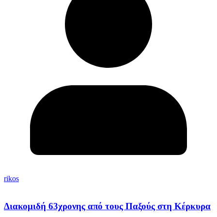
rikos
Διακομιδή 63χρονης από τους Παξούς στη Κέρκυρα