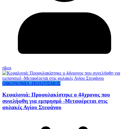
rikos
ΟΙΚΟΝΟΜΙΑ -ΠΟΛΙΤΙΣΜΟΣ
Κεφαλονιά: Προφυλακίστηκε ο 44χρονος που
συνελήφθη για εμπρησμό -Μεταφέρεται στις
φυλακές Αγίου Στεφάνου