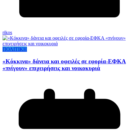
rikos
ΠΟΛΙΤΙΚΗ
«Κόκκινα» δάνεια και οφειλές σε εφορία-ΕΦΚΑ
«πνίγουν» επιχειρήσεις και νοικοκυριά