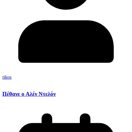
rikos
Πέθανε ο Αλέν Ντελόν