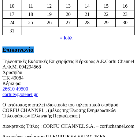
10
11
12
13
14
15
16
17
18
19
20
21
22
23
24
25
26
27
28
29
30
31
« Ιούλ
Επικοινωνία
Τηλεοπτικές Εκδοτικές Επιχειρήσεις Κέρκυρας Α.Ε.Corfu Channel
Α.Φ.Μ. 094294568
Χρυσηίδα
Τ.Κ 49084
Κέρκυρα
26610 49500
corfutv@otenet.gr
Ο ιστότοπος αποτελεί ιδιοκτησία του τηλεοπτικού σταθμού
CORFU CHANNEL , (μέλος της Ένωσης Ενημερωτικών
Τηλεοράσεων Ελληνικής Περιφέρειας )
Διακριτικός Τίτλος : CORFU CHANNEL S.A. – corfuchannel.com
Δικαιούχος ονόματος:TILEOPTIKES EKDOTIKES