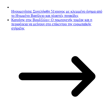
Ηγουμενίτσα: Συνελήφθη 51χρονος με κλεμμένο όχημα από
το Ηνωμένο Βασίλειο και πλαστές πινακίδες
Κατρίνης στις Βρυξέλλες: Ο πρωτογενής τομέας και η
περιφέρεια να μείνουν στο επίκεντρο της ευρωπαϊκής
στήριξης