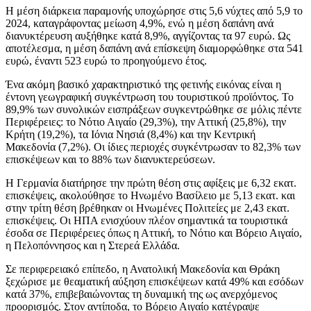
Η μέση διάρκεια παραμονής υποχώρησε στις 5,6 νύχτες από 5,9 το
2024, καταγράφοντας μείωση 4,9%, ενώ η μέση δαπάνη ανά
διανυκτέρευση αυξήθηκε κατά 8,9%, αγγίζοντας τα 97 ευρώ. Ως
αποτέλεσμα, η μέση δαπάνη ανά επίσκεψη διαμορφώθηκε στα 541
ευρώ, έναντι 523 ευρώ το προηγούμενο έτος.
Ένα ακόμη βασικό χαρακτηριστικό της φετινής εικόνας είναι η
έντονη γεωγραφική συγκέντρωση του τουριστικού προϊόντος. Το
89,9% των συνολικών εισπράξεων συγκεντρώθηκε σε μόλις πέντε
Περιφέρειες: το Νότιο Αιγαίο (29,3%), την Αττική (25,8%), την
Κρήτη (19,2%), τα Ιόνια Νησιά (8,4%) και την Κεντρική
Μακεδονία (7,2%). Οι ίδιες περιοχές συγκέντρωσαν το 82,3% των
επισκέψεων και το 88% των διανυκτερεύσεων.
Η Γερμανία διατήρησε την πρώτη θέση στις αφίξεις με 6,32 εκατ.
επισκέψεις, ακολούθησε το Ηνωμένο Βασίλειο με 5,13 εκατ. και
στην τρίτη θέση βρέθηκαν οι Ηνωμένες Πολιτείες με 2,43 εκατ.
επισκέψεις. Οι ΗΠΑ ενισχύουν πλέον σημαντικά τα τουριστικά
έσοδα σε Περιφέρειες όπως η Αττική, το Νότιο και Βόρειο Αιγαίο,
η Πελοπόννησος και η Στερεά Ελλάδα.
Σε περιφερειακό επίπεδο, η Ανατολική Μακεδονία και Θράκη
ξεχώρισε με θεαματική αύξηση επισκέψεων κατά 49% και εσόδων
κατά 37%, επιβεβαιώνοντας τη δυναμική της ως ανερχόμενος
προορισμός. Στον αντίποδα, το Βόρειο Αιγαίο κατέγραψε