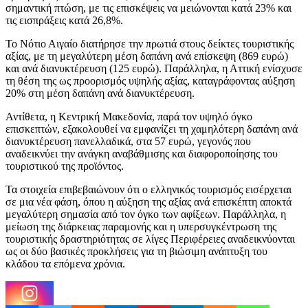
σημαντική πτώση, με τις επισκέψεις να μειώνονται κατά 23% και
τις εισπράξεις κατά 26,8%.
Το Νότιο Αιγαίο διατήρησε την πρωτιά στους δείκτες τουριστικής
αξίας, με τη μεγαλύτερη μέση δαπάνη ανά επίσκεψη (869 ευρώ)
και ανά διανυκτέρευση (125 ευρώ). Παράλληλα, η Αττική ενίσχυσε
τη θέση της ως προορισμός υψηλής αξίας, καταγράφοντας αύξηση
20% στη μέση δαπάνη ανά διανυκτέρευση.
Αντίθετα, η Κεντρική Μακεδονία, παρά τον υψηλό όγκο
επισκεπτών, εξακολουθεί να εμφανίζει τη χαμηλότερη δαπάνη ανά
διανυκτέρευση πανελλαδικά, στα 57 ευρώ, γεγονός που
αναδεικνύει την ανάγκη αναβάθμισης και διαφοροποίησης του
τουριστικού της προϊόντος.
Τα στοιχεία επιβεβαιώνουν ότι ο ελληνικός τουρισμός εισέρχεται
σε μια νέα φάση, όπου η αύξηση της αξίας ανά επισκέπτη αποκτά
μεγαλύτερη σημασία από τον όγκο των αφίξεων. Παράλληλα, η
μείωση της διάρκειας παραμονής και η υπερσυγκέντρωση της
τουριστικής δραστηριότητας σε λίγες Περιφέρειες αναδεικνύονται
ως οι δύο βασικές προκλήσεις για τη βιώσιμη ανάπτυξη του
κλάδου τα επόμενα χρόνια.