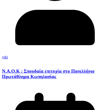
viki
Ν.Α.Ο.Κ : Σπουδαία επιτυχία στο Πανελλήνιο
Πρωτάθλημα Κωπηλασίας