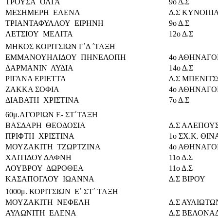
ΤΡΟΥΣΑ ΟΛΓΑ
9ο Δ.Σ
ΜΕΣΗΜΕΡΗ ΕΛΕΝΑ
Δ.Σ ΚΥΝΟΠΙ
ΤΡΙΑΝΤΑΦΥΛΛΟΥ ΕΙΡΗΝΗ
9ο Δ.Σ
ΛΕΤΣΙΟΥ ΜΕΛΙΤΑ
12ο Δ.Σ
ΜΗΚΟΣ ΚΟΡΙΤΣΙΩΝ Γ΄Δ ΄ΤΑΞΗ
ΕΜΜΑΝΟΥΗΛΙΔΟΥ ΠΗΝΕΛΟΠΗ
4ο ΑΘΗΝΑΓΟΡ
ΔΑΡΜΑΝΙΝ ΛΥΔΙΑ
14ο Δ.Σ
ΡΙΓΑΝΑ ΕΡΙΕΤΤΑ
Δ.Σ ΜΠΕΝΙΤ
ΖΑΚΚΑ ΣΟΦΙΑ
4ο ΑΘΗΝΑΓΟΡ
ΔΙΑΒΑΤΗ ΧΡΙΣΤΙΝΑ
7ο Δ.Σ
60μ.ΑΓΟΡΙΩΝ Ε- ΣΤ΄ΤΑΞΗ
ΒΑΣΔΑΡΗ ΘΕΟΔΟΣΙΑ
Δ.Σ ΑΛΕΠΟΥ
ΠΡΙΦΤΗ ΧΡΙΣΤΙΝΑ
1ο ΣΧ.Κ. ΘΙ
ΜΟΥΖΑΚΙΤΗ ΤΖΩΡΤΖΙΝΑ
4ο ΑΘΗΝΑΓΟΡ
ΧΑΙΤΙΔΟΥ ΔΑΦΝΗ
11ο Δ.Σ
ΛΟΥΒΡΟΥ ΔΩΡΟΘΕΑ
11ο Δ.Σ
ΚΑΣΑΠΟΓΛΟΥ ΙΩΑΝΝΑ
Δ.Σ ΒΙΡΟΥ
1000μ. ΚΟΡΙΤΣΙΩΝ Ε΄ ΣΤ΄ ΤΑΞΗ
ΜΟΥΖΑΚΙΤΗ ΝΕΦΕΛΗ
Δ.Σ ΑΥΛΙΩΤΩ
ΑΥΛΩΝΙΤΗ ΕΛΕΝΑ
Δ.Σ ΒΕΛΟΝΑ