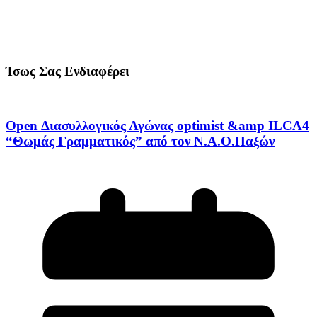
Ίσως Σας Ενδιαφέρει
Open Διασυλλογικός Αγώνας optimist &amp ILCA4
“Θωμάς Γραμματικός” από τον Ν.Α.Ο.Παξών