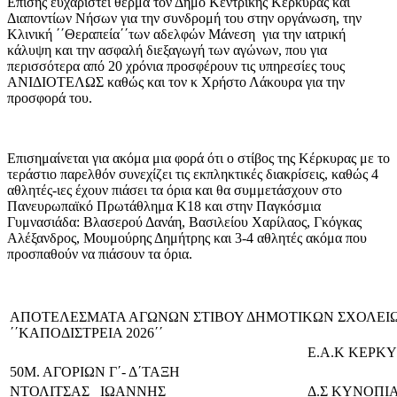
Επίσης ευχαριστεί θερμά τον Δήμο Κεντρικής Κέρκυρας και
Διαποντίων Νήσων για την συνδρομή του στην οργάνωση, την
Κλινική ΄΄Θεραπεία΄΄των αδελφών Μάνεση για την ιατρική
κάλυψη και την ασφαλή διεξαγωγή των αγώνων, που για
περισσότερα από 20 χρόνια προσφέρουν τις υπηρεσίες τους
ΑΝΙΔΙΟΤΕΛΩΣ καθώς και τον κ Χρήστο Λάκουρα για την
προσφορά του.
Επισημαίνεται για ακόμα μια φορά ότι ο στίβος της Κέρκυρας με το
τεράστιο παρελθόν συνεχίζει τις εκπληκτικές διακρίσεις, καθώς 4
αθλητές-ιες έχουν πιάσει τα όρια και θα συμμετάσχουν στο
Πανευρωπαϊκό Πρωτάθλημα Κ18 και στην Παγκόσμια
Γυμνασιάδα: Βλασερού Δανάη, Βασιλείου Χαρίλαος, Γκόγκας
Αλέξανδρος, Μουμούρης Δημήτρης και 3-4 αθλητές ακόμα που
προσπαθούν να πιάσουν τα όρια.
ΑΠΟΤΕΛΕΣΜΑΤΑ ΑΓΩΝΩΝ ΣΤΙΒΟΥ ΔΗΜΟΤΙΚΩΝ ΣΧΟΛΕΙ
΄΄ΚΑΠΟΔΙΣΤΡΕΙΑ 2026΄΄
Ε.Α.Κ ΚΕΡΚΥΡ
50Μ. ΑΓΟΡΙΩΝ Γ΄- Δ΄ΤΑΞΗ
ΝΤΟΛΙΤΣΑΣ ΙΩΑΝΝΗΣ
Δ.Σ ΚΥΝΟΠΙ