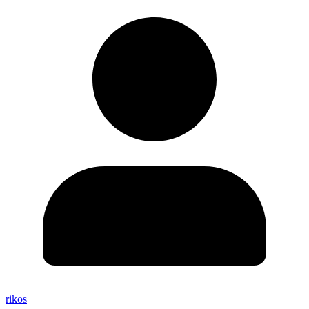
rikos