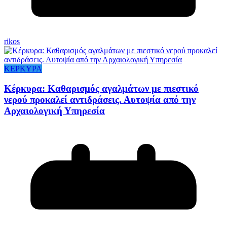
rikos
ΚΕΡΚΥΡΑ
Κέρκυρα: Καθαρισμός αγαλμάτων με πιεστικό
νερού προκαλεί αντιδράσεις. Αυτοψία από την
Αρχαιολογική Υπηρεσία