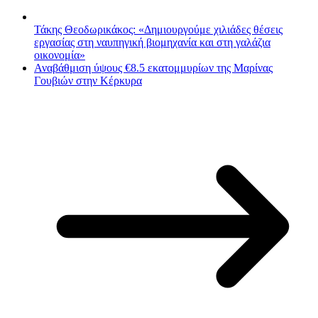
Τάκης Θεοδωρικάκος: «Δημιουργούμε χιλιάδες θέσεις
εργασίας στη ναυπηγική βιομηχανία και στη γαλάζια
οικονομία»
Αναβάθμιση ύψους €8.5 εκατομμυρίων της Μαρίνας
Γουβιών στην Κέρκυρα