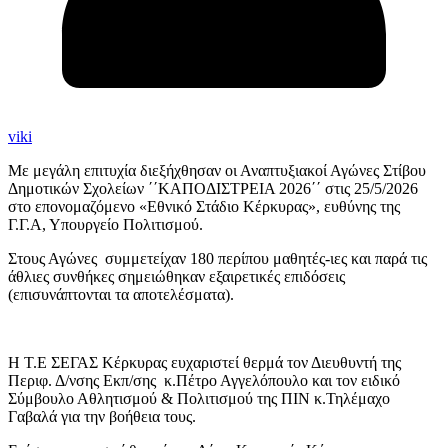
viki
Με μεγάλη επιτυχία διεξήχθησαν οι Αναπτυξιακοί Αγώνες Στίβου
Δημοτικών Σχολείων ΄΄ΚΑΠΟΔΙΣΤΡΕΙΑ 2026΄΄ στις 25/5/2026
στο επονομαζόμενο «Εθνικό Στάδιο Κέρκυρας», ευθύνης της
Γ.Γ.Α, Υπουργείο Πολιτισμού.
Στους Αγώνες συμμετείχαν 180 περίπου μαθητές-ιες και παρά τις
άθλιες συνθήκες σημειώθηκαν εξαιρετικές επιδόσεις
(επισυνάπτονται τα αποτελέσματα).
Η Τ.Ε ΣΕΓΑΣ Κέρκυρας ευχαριστεί θερμά τον Διευθυντή της
Περιφ. Δ/νσης Εκπ/σης κ.Πέτρο Αγγελόπουλο και τον ειδικό
Σύμβουλο Αθλητισμού & Πολιτισμού της ΠΙΝ κ.Τηλέμαχο
Γαβαλά για την βοήθεια τους.