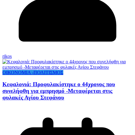
rikos
ΟΙΚΟΝΟΜΙΑ -ΠΟΛΙΤΙΣΜΟΣ
Κεφαλονιά: Προφυλακίστηκε ο 44χρονος που
συνελήφθη για εμπρησμό -Μεταφέρεται στις
φυλακές Αγίου Στεφάνου