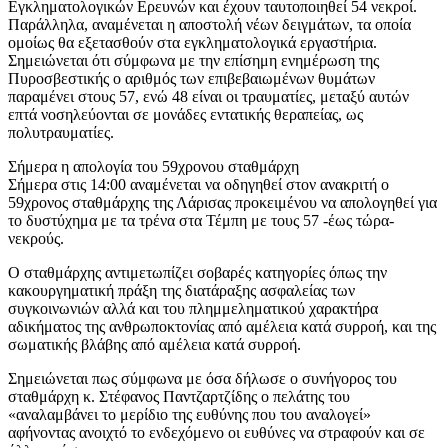
Εγκληματολογικών Ερευνών και έχουν ταυτοποιηθεί 54 νεκροί.
Παράλληλα, αναμένεται η αποστολή νέων δειγμάτων, τα οποία
ομοίως θα εξετασθούν στα εγκληματολογικά εργαστήρια.
Σημειώνεται ότι σύμφωνα με την επίσημη ενημέρωση της
Πυροσβεστικής ο αριθμός των επιβεβαιωμένων θυμάτων
παραμένει στους 57, ενώ 48 είναι οι τραυματίες, μεταξύ αυτών
επτά νοσηλεύονται σε μονάδες εντατικής θεραπείας, ως
πολυτραυματίες.
Σήμερα η απολογία του 59χρονου σταθμάρχη
Σήμερα στις 14:00 αναμένεται να οδηγηθεί στον ανακριτή ο
59χρονος σταθμάρχης της Λάρισας προκειμένου να απολογηθεί για
το δυστύχημα με τα τρένα στα Τέμπη με τους 57 -έως τώρα-
νεκρούς.
Ο σταθμάρχης αντιμετωπίζει σοβαρές κατηγορίες όπως την
κακουργηματική πράξη της διατάραξης ασφαλείας των
συγκοινωνιών αλλά και του πλημμεληματικού χαρακτήρα
αδικήματος της ανθρωποκτονίας από αμέλεια κατά συρροή, και της
σωματικής βλάβης από αμέλεια κατά συρροή.
Σημειώνεται πως σύμφωνα με όσα δήλωσε ο συνήγορος του
σταθμάρχη κ. Στέφανος Παντζαρτζίδης ο πελάτης του
«αναλαμβάνει το μερίδιο της ευθύνης που του αναλογεί»
αφήνοντας ανοιχτό το ενδεχόμενο οι ευθύνες να στραφούν και σε