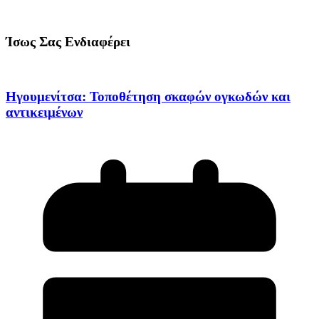
Ίσως Σας Ενδιαφέρει
Ηγουμενίτσα: Τοποθέτηση σκαφών ογκωδών και
αντικειμένων