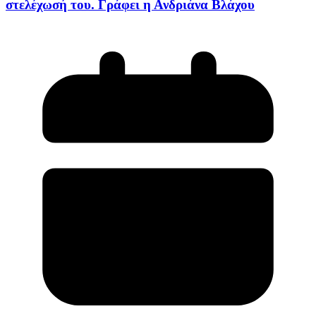
στελέχωσή του. Γράφει η Ανδριάνα Βλάχου