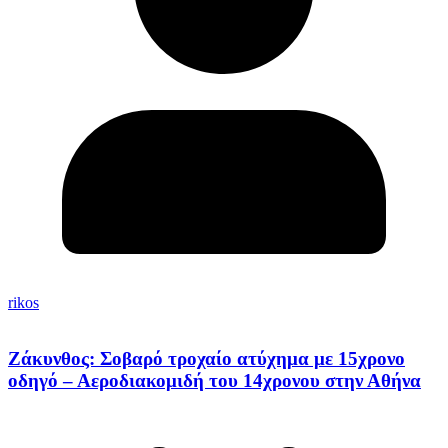
rikos
Ζάκυνθος: Σοβαρό τροχαίο ατύχημα με 15χρονο
οδηγό – Αεροδιακομιδή του 14χρονου στην Αθήνα