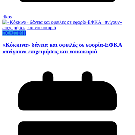
rikos
ΠΟΛΙΤΙΚΗ
«Κόκκινα» δάνεια και οφειλές σε εφορία-ΕΦΚΑ
«πνίγουν» επιχειρήσεις και νοικοκυριά