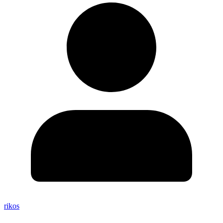
rikos