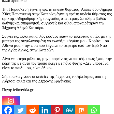
άλλα πρόσωπα.
Την Παρασκευή έγινε η πρώτη κηδεία θύματος -Αλλες δύο σήμερα
Χθες Παρασκευή στην Κατερίνη έγινε η πρώτη κηδεία θύματος της
φρικτής σιδηροδρομικής τραγωδίας στα Τέμπη. Σε κλίμα βαθιάς
οδύνης και σπαραγμού, συγγενείς και φίλοι αποχαιρέτησαν την
34χρονη Αθηνά Κατσάρα.
Συγγενείς, φίλοι και απλός κόσμος είπαν το τελευταίο αντίο, με την
μητέρα της συγκλονισμένη να φωνάζει «Αγάπη μου. Κορίτσι μου.
Αθηνά μου.» την ώρα που έβγαινε το φέρετρο από τον Ιερό Ναό
της Αγίας Άννας, στην Κατερίνη.
Λίγο νωρίτερα μάλιστα, μην μπορώντας να πιστέψει πως έχασε την
κόρη της με αυτό τον τρόπο έλεγε με πόνο ψυχής «Δεν μπορεί να
είναι το παιδί μου, είναι άδικο».
Σήμερα θα γίνουν οι κηδείες της 42χρονης νοσηλεύτριας από τη
Λάρισα, αλλά και της 23χρονης Ιφιγένειας.
Πηγή: iefimerida.gr