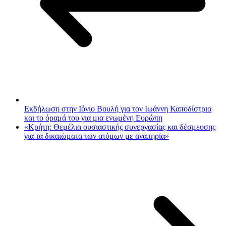
Εκδήλωση στην Ιόνιο Βουλή για τον Ιωάννη Καποδίστρια
και το όραμά του για μια ενωμένη Ευρώπη
«Κρήτη: Θεμέλια ουσιαστικής συνεργασίας και δέσμευσης
για τα δικαιώματα των ατόμων με αναπηρία»