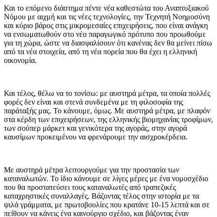
Και το επόμενο διάστημα πέντε νέα καθεστώτα του Αναπτυξιακού
Νόμου με αιχμή και τις νέες τεχνολογίες, την Τεχνητή Νοημοσύνη
και κύριο βάρος στις μικρομεσαίες επιχειρήσεις, που είναι ανάγκη
να ενσωματωθούν στο νέο παραγωγικό πρότυπο που προωθούμε
για τη χώρα, ώστε να διασφαλίσουν ότι κανένας δεν θα μείνει πίσω
από τα νέα στοιχεία, από τη νέα πορεία που θα έχει η ελληνική
οικονομία.
Και τέλος, θέλω να το τονίσω: με αυστηρά μέτρα, τα οποία πολλές
φορές δεν είναι και στενά συνδεμένα με τη φιλοσοφία της
παράταξής μας. Το κάνουμε, όμως. Με αυστηρά μέτρα, με πλαφόν
στα κέρδη των επιχειρήσεων, της ελληνικής βιομηχανίας τροφίμων,
των σούπερ μάρκετ και γενικότερα της αγοράς, στην αγορά
καυσίμων προκειμένου να φρενάρουμε την αισχροκέρδεια.
Με αυστηρά μέτρα λειτουργούμε για την προστασία των
καταναλωτών. Το ίδιο κάνουμε σε λίγες μέρες με ένα νομοσχέδιο
που θα προστατεύσει τους καταναλωτές από τραπεζικές
καταχρηστικές συναλλαγές. Βάζοντας τέλος στην ιστορία με τα
ψιλά γράμματα, με πρωτοβουλίες που κρατάνε 10-15 λεπτά και σε
πείθουν να κάνεις ένα καινούργιο σχέδιο, και βάζοντας έναν