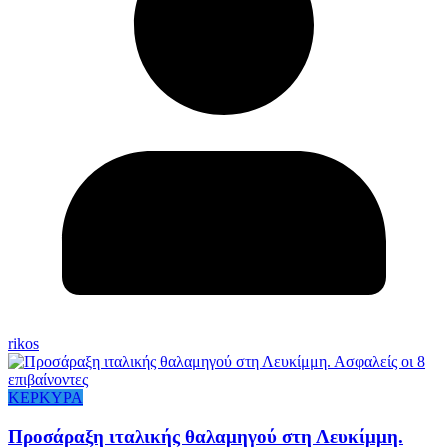
rikos
ΚΕΡΚΥΡΑ
Προσάραξη ιταλικής θαλαμηγού στη Λευκίμμη.