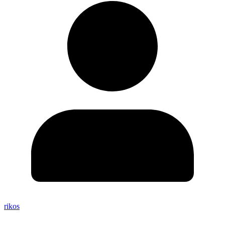
rikos