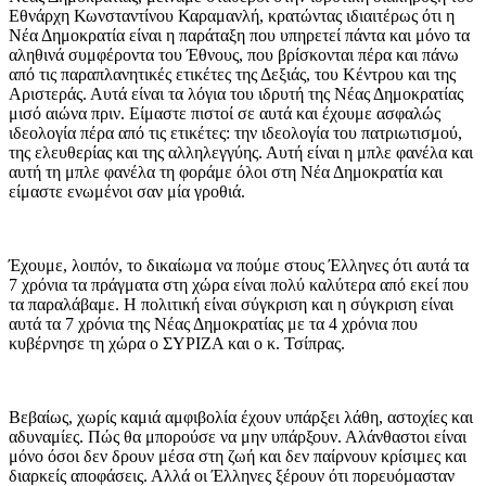
Εθνάρχη Κωνσταντίνου Καραμανλή, κρατώντας ιδιαιτέρως ότι η
Νέα Δημοκρατία είναι η παράταξη που υπηρετεί πάντα και μόνο τα
αληθινά συμφέροντα του Έθνους, που βρίσκονται πέρα και πάνω
από τις παραπλανητικές ετικέτες της Δεξιάς, του Κέντρου και της
Αριστεράς. Αυτά είναι τα λόγια του ιδρυτή της Νέας Δημοκρατίας
μισό αιώνα πριν. Είμαστε πιστοί σε αυτά και έχουμε ασφαλώς
ιδεολογία πέρα από τις ετικέτες: την ιδεολογία του πατριωτισμού,
της ελευθερίας και της αλληλεγγύης. Αυτή είναι η μπλε φανέλα και
αυτή τη μπλε φανέλα τη φοράμε όλοι στη Νέα Δημοκρατία και
είμαστε ενωμένοι σαν μία γροθιά.
Έχουμε, λοιπόν, το δικαίωμα να πούμε στους Έλληνες ότι αυτά τα
7 χρόνια τα πράγματα στη χώρα είναι πολύ καλύτερα από εκεί που
τα παραλάβαμε. Η πολιτική είναι σύγκριση και η σύγκριση είναι
αυτά τα 7 χρόνια της Νέας Δημοκρατίας με τα 4 χρόνια που
κυβέρνησε τη χώρα ο ΣΥΡΙΖΑ και ο κ. Τσίπρας.
Βεβαίως, χωρίς καμιά αμφιβολία έχουν υπάρξει λάθη, αστοχίες και
αδυναμίες. Πώς θα μπορούσε να μην υπάρξουν. Αλάνθαστοι είναι
μόνο όσοι δεν δρουν μέσα στη ζωή και δεν παίρνουν κρίσιμες και
διαρκείς αποφάσεις. Αλλά οι Έλληνες ξέρουν ότι πορευόμασταν