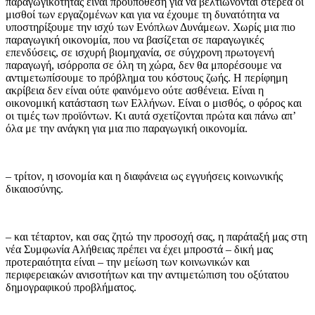
παραγωγικότητας είναι προϋπόθεση για να βελτιώνονται στέρεα οι
μισθοί των εργαζομένων και για να έχουμε τη δυνατότητα να
υποστηρίξουμε την ισχύ των Ενόπλων Δυνάμεων. Χωρίς μια πιο
παραγωγική οικονομία, που να βασίζεται σε παραγωγικές
επενδύσεις, σε ισχυρή βιομηχανία, σε σύγχρονη πρωτογενή
παραγωγή, ισόρροπα σε όλη τη χώρα, δεν θα μπορέσουμε να
αντιμετωπίσουμε το πρόβλημα του κόστους ζωής. Η περίφημη
ακρίβεια δεν είναι ούτε φαινόμενο ούτε ασθένεια. Είναι η
οικονομική κατάσταση των Ελλήνων. Είναι ο μισθός, ο φόρος και
οι τιμές των προϊόντων. Κι αυτά σχετίζονται πρώτα και πάνω απ’
όλα με την ανάγκη για μια πιο παραγωγική οικονομία.
– τρίτον, η ισονομία και η διαφάνεια ως εγγυήσεις κοινωνικής
δικαιοσύνης.
– και τέταρτον, και σας ζητώ την προσοχή σας, η παράταξή μας στη
νέα Συμφωνία Αλήθειας πρέπει να έχει μπροστά – δική μας
προτεραιότητα είναι – την μείωση των κοινωνικών και
περιφερειακών ανισοτήτων και την αντιμετώπιση του οξύτατου
δημογραφικού προβλήματος.