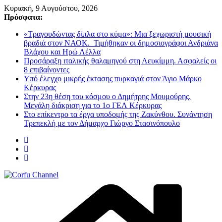
Μετάβαση
Κυριακή, 9 Αυγούστου, 2026
σε
Πρόσφατα:
περιεχόμενο
«Τραγουδώντας δίπλα στο κύμα»: Μια ξεχωριστή μουσική
βραδιά στον ΝΑΟΚ. Τιμήθηκαν οι δημοσιογράφοι Ανδριάνα
Βλάχου και Ηρώ Λέλλα
Προσάραξη ιταλικής θαλαμηγού στη Λευκίμμη. Ασφαλείς οι
8 επιβαίνοντες
Υπό έλεγχο μικρής έκτασης πυρκαγιά στον Άγιο Μάρκο
Κέρκυρας
Στην 23η θέση του κόσμου ο Δημήτρης Μουμούρης.
Μεγάλη διάκριση για το 1ο ΓΕΛ Κέρκυρας
Στο επίκεντρο τα έργα υποδομής της Ζακύνθου. Συνάντηση
Τρεπεκλή με τον Δήμαρχο Γιώργο Στασινόπουλο