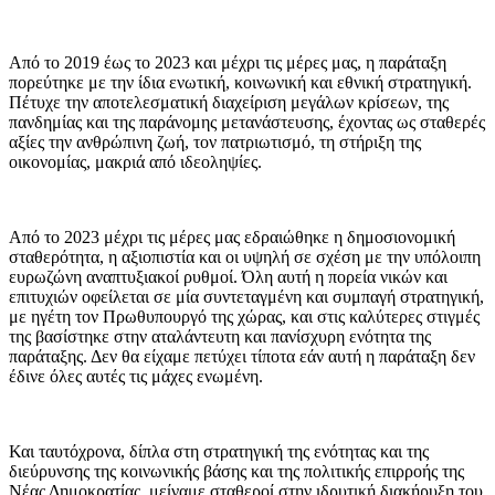
Από το 2019 έως το 2023 και μέχρι τις μέρες μας, η παράταξη
πορεύτηκε με την ίδια ενωτική, κοινωνική και εθνική στρατηγική.
Πέτυχε την αποτελεσματική διαχείριση μεγάλων κρίσεων, της
πανδημίας και της παράνομης μετανάστευσης, έχοντας ως σταθερές
αξίες την ανθρώπινη ζωή, τον πατριωτισμό, τη στήριξη της
οικονομίας, μακριά από ιδεοληψίες.
Από το 2023 μέχρι τις μέρες μας εδραιώθηκε η δημοσιονομική
σταθερότητα, η αξιοπιστία και οι υψηλή σε σχέση με την υπόλοιπη
ευρωζώνη αναπτυξιακοί ρυθμοί. Όλη αυτή η πορεία νικών και
επιτυχιών οφείλεται σε μία συντεταγμένη και συμπαγή στρατηγική,
με ηγέτη τον Πρωθυπουργό της χώρας, και στις καλύτερες στιγμές
της βασίστηκε στην αταλάντευτη και πανίσχυρη ενότητα της
παράταξης. Δεν θα είχαμε πετύχει τίποτα εάν αυτή η παράταξη δεν
έδινε όλες αυτές τις μάχες ενωμένη.
Και ταυτόχρονα, δίπλα στη στρατηγική της ενότητας και της
διεύρυνσης της κοινωνικής βάσης και της πολιτικής επιρροής της
Νέας Δημοκρατίας, μείναμε σταθεροί στην ιδρυτική διακήρυξη του