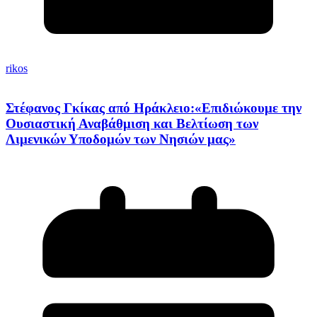
rikos
Στέφανος Γκίκας από Ηράκλειο:«Επιδιώκουμε την
Ουσιαστική Αναβάθμιση και Βελτίωση των
Λιμενικών Υποδομών των Νησιών μας»