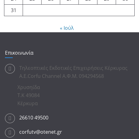
31
« Ιούλ
Επικοινωνία
Τηλεοπτικές Εκδοτικές Επιχειρήσεις Κέρκυρας
Α.Ε.Corfu Channel Α.Φ.Μ. 094294568
Χρυσηίδα
Τ.Κ 49084
Κέρκυρα
26610 49500
corfutv@otenet.gr