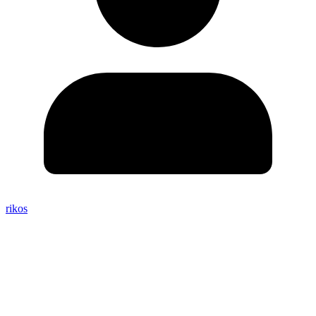
rikos