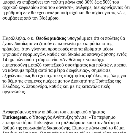
μπορεί να επιβαρύνει τον πολίτη πάνω από 30% έως 50% του
αρχικού κεφαλαίου που του δάνεισε», ανέφερε, διευκρινίζοντας ότι
η ρύθμιση δεν θα έχει αναδρομική ισχύ και θα ισχύει για τις νέες
συμβάσεις από τον Νοέμβριο.
Παράλληλα, ο κ.
Θεοδωρικάκος
υπογράμμισε ότι οι πολίτες θα
έχουν δικαίωμα να ζητούν επικοινωνία με εκπρόσωπο της
τράπεζας, όταν γίνονται προσφορές από τα ιδρύματα μέσω
ψηφιακών εφαρμογών, καθώς και δικαίωμα υπαναχώρησης εντός
14 ημερών από τη συμφωνία. «Αν θέλουμε να υπάρχει
εμπιστοσύνη μεταξύ τραπεζικού συστήματος και πολιτών, πρέπει
να κάνουμε πράξη αυτά τα μέτρα διαφάνειας», σημείωσε,
εξηγώντας πως θα έχει σχετικές συζητήσεις εφ’ όλης της ύλης για
το θέμα τις επόμενες ημέρες με τον Διοικητή της Τράπεζας της
Ελλάδος, κ. Στουρνάρα, καθώς και με τις καταναλωτικές
οργανώσεις.
Αναφερόμενος στην υπόθεση του εμπορικού σήματος
Turkaegean
, ο Υπουργός Ανάπτυξης τόνισε: «Το περίφημο
εμπορικό σήμα Turkaegean το μπλοκάραμε και στον δεύτερο
βαθμό της ευρωπαϊκής δικαιοσύνης. Είμαστε πάνω από το θέμα,