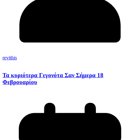
revithis
Τα κυριότερα Γεγονότα Σαν Σήμερα 18
Φεβρουαρίου