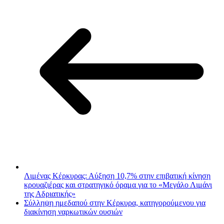
Λιμένας Κέρκυρας: Αύξηση 10,7% στην επιβατική κίνηση
κρουαζιέρας και στρατηγικό όραμα για το «Μεγάλο Λιμάνι
της Αδριατικής»
Σύλληψη ημεδαπού στην Κέρκυρα, κατηγορούμενου για
διακίνηση ναρκωτικών ουσιών