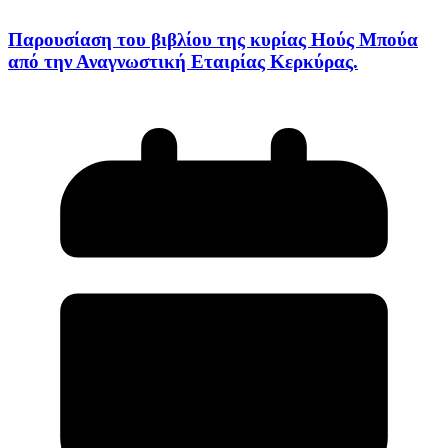
Παρουσίαση του βιβλίου της κυρίας Ηούς Μπούα
από την Αναγνωστική Εταιρίας Κερκύρας.