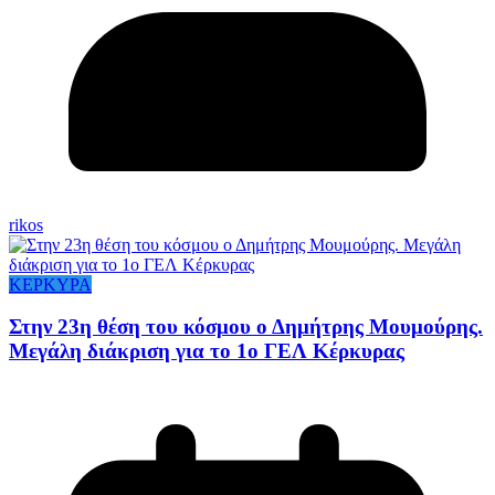
rikos
ΚΕΡΚΥΡΑ
Στην 23η θέση του κόσμου ο Δημήτρης Μουμούρης.
Μεγάλη διάκριση για το 1ο ΓΕΛ Κέρκυρας