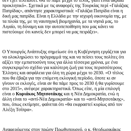
δεν έχει τελειώσει. Θα το πάμε μέχρι το τέλος, γιατί είναι ακραία
προκλητικό». Σχετικά με τις αναφορές της Τουρκίας περί «Γαλάζιας
Πατρίδας», απάντησε χαρακτηριστικά: «Γαλάζια Πατρίδα είναι η
δική μας πατρίδα. Είναι η Ελλάδα με την ισχυρή οικονομία της, με
τα πλοία της, με τη ναυπηγική βιομηχανία, με τα νησιά μας, το
Αιγαίο, τη δύναμη και την αυτοπεποίθηση που μας κάνει να
πιστεύουμε ότι κανείς δεν μπορεί να μας πειράξει».
Ο Υπουργός Ανάπτυξης σημείωσε ότι η Κυβέρνηση εργάζεται για
να ολοκληρώσει το πρόγραμμά της και να πείσει τους πολίτες ότι
αξίζει την εμπιστοσύνη τους για άλλα τέσσερα χρόνια, με ένα
συγκεκριμένο σχέδιο για καλύτερη ζωή για τους περισσότερους
Έλληνες και ασφάλεια για όλη τη χώρα μέχρι το 2030. «Ο τίτλος
που θα έβαζα για την επόμενη εκλογική περίοδο, όποτε κι αν
γίνουν οι εκλογές, είναι αν θα πάμε προς το 2030 ή θα γυρίσουμε
στο 2015», ανέφερε χαρακτηριστικά. Όπως είπε, η μία επιλογή
είναι ο
Κυριάκος Μητσοτάκης
και η Νέα Δημοκρατία, ενώ η
άλλη είναι το «αντί-Νέα Δημοκρατία» και το «αντί-Μητσοτάκης»,
που, όπως εκτίμησε, φαίνεται ότι «θα εκφραστεί κυρίως από τον
Αλέξη Τσίπρα».
Αναφερόμενος στον πρώην Πρωθυπουργό, ο κ. Θεοδωρικάκος