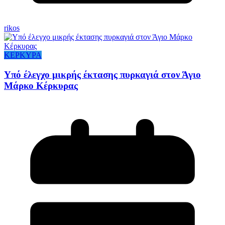
rikos
ΚΕΡΚΥΡΑ
Υπό έλεγχο μικρής έκτασης πυρκαγιά στον Άγιο
Μάρκο Κέρκυρας