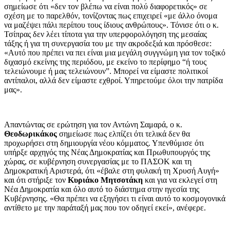
σημείωσε ότι «δεν τον βλέπω να είναι πολύ διαφορετικός» σε
σχέση με το παρελθόν, τονίζοντας πως επιχειρεί «με άλλο όνομα
να μαζέψει πάλι περίπου τους ίδιους ανθρώπους». Τόνισε ότι ο κ.
Τσίπρας δεν λέει τίποτα για την υπερφορολόγηση της μεσαίας
τάξης ή για τη συνεργασία του με την ακροδεξιά και πρόσθεσε:
«Αυτό που πρέπει να πει είναι μια μεγάλη συγγνώμη για τον τοξικό
διχασμό εκείνης της περιόδου, με εκείνο το περίφημο “ή τους
τελειώνουμε ή μας τελειώνουν”. Μπορεί να είμαστε πολιτικοί
αντίπαλοι, αλλά δεν είμαστε εχθροί. Υπηρετούμε όλοι την πατρίδα
μας».
Απαντώντας σε ερώτηση για τον Αντώνη Σαμαρά, ο κ.
Θεοδωρικάκος
σημείωσε πως ελπίζει ότι τελικά δεν θα
προχωρήσει στη δημιουργία νέου κόμματος. Υπενθύμισε ότι
υπήρξε αρχηγός της Νέας Δημοκρατίας και Πρωθυπουργός της
χώρας, σε κυβέρνηση συνεργασίας με το ΠΑΣΟΚ και τη
Δημοκρατική Αριστερά, ότι «έβαλε στη φυλακή τη Χρυσή Αυγή»
και ότι στήριξε τον
Κυριάκο Μητσοτάκη
και για να εκλεγεί στη
Νέα Δημοκρατία και όλο αυτό το διάστημα στην ηγεσία της
Κυβέρνησης. «Θα πρέπει να εξηγήσει τι είναι αυτό το κοσμογονικά
αντίθετο με την παράταξή μας που τον οδηγεί εκεί», ανέφερε.