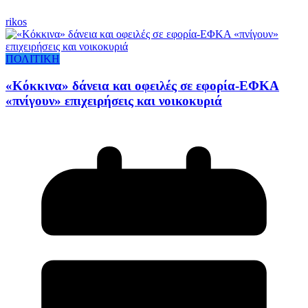
rikos
ΠΟΛΙΤΙΚΗ
«Κόκκινα» δάνεια και οφειλές σε εφορία-ΕΦΚΑ
«πνίγουν» επιχειρήσεις και νοικοκυριά