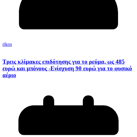
rikos
Τρεις κλίμακες επιδότησης για το ρεύμα, ως 485
ευρώ και μπόνους -Ενίσχυση 90 ευρώ για το φυσικό
αέριο