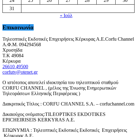
24
25
26
27
28
29
30
31
« Ιούλ
Επικοινωνία
Τηλεοπτικές Εκδοτικές Επιχειρήσεις Κέρκυρας Α.Ε.Corfu Channel
Α.Φ.Μ. 094294568
Χρυσηίδα
Τ.Κ 49084
Κέρκυρα
26610 49500
corfutv@otenet.gr
Ο ιστότοπος αποτελεί ιδιοκτησία του τηλεοπτικού σταθμού
CORFU CHANNEL , (μέλος της Ένωσης Ενημερωτικών
Τηλεοράσεων Ελληνικής Περιφέρειας )
Διακριτικός Τίτλος : CORFU CHANNEL S.A. – corfuchannel.com
Δικαιούχος ονόματος:TILEOPTIKES EKDOTIKES
EPICHEIRISEIS KERKYRAS A.E.
ΕΠΩΝΥΜΙΑ : Τηλεοπτικές Εκδοτικές Εκδοτικές Επιχειρήσεις
Κέρκυρας Α.Ε.