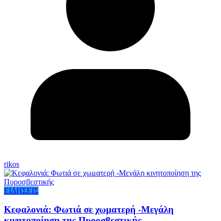
rikos
ΕΙΔΗΣΕΙΣ
Κεφαλονιά: Φωτιά σε χωματερή -Μεγάλη
κινητοποίηση της Πυροσβεστικής