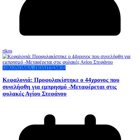
rikos
ΟΙΚΟΝΟΜΙΑ -ΠΟΛΙΤΙΣΜΟΣ
Κεφαλονιά: Προφυλακίστηκε ο 44χρονος που
συνελήφθη για εμπρησμό -Μεταφέρεται στις
φυλακές Αγίου Στεφάνου