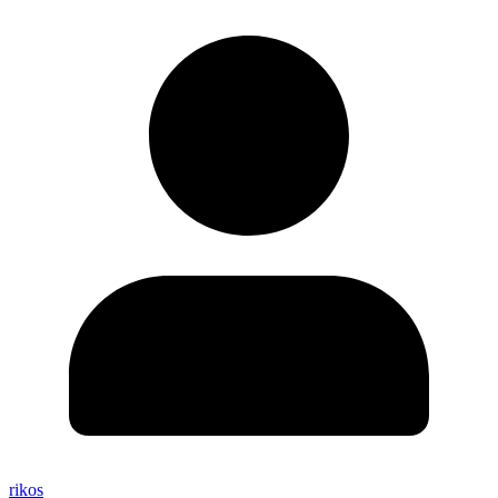
rikos