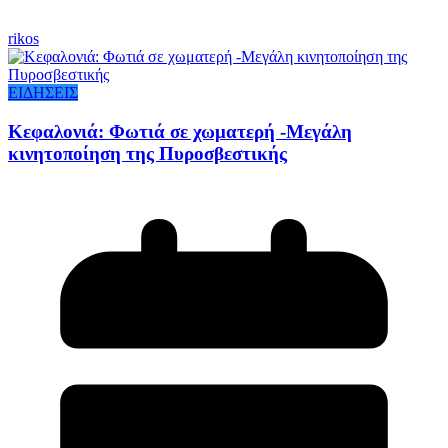
rikos
ΕΙΔΗΣΕΙΣ
Κεφαλονιά: Φωτιά σε χωματερή -Μεγάλη
κινητοποίηση της Πυροσβεστικής