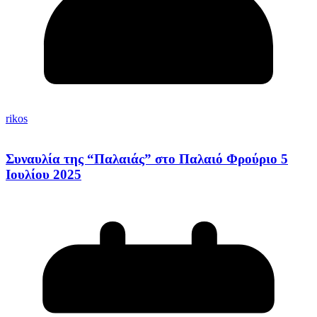
rikos
Συναυλία της “Παλαιάς” στο Παλαιό Φρούριο 5
Ιουλίου 2025