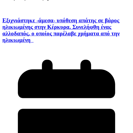
Εξιχνιάστηκε -άμεσα- υπόθεση απάτης σε βάρος
ηλικιωμένης στην Κέρκυρα. Συνελήφθη ένας
αλλοδαπός, ο οποίος παρέλαβε χρήματα από την
ηλικιωμένη