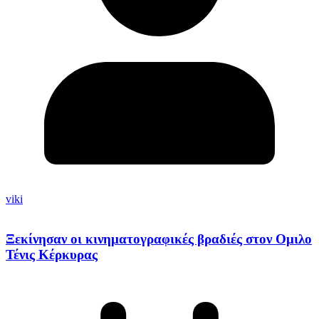
viki
Ξεκίνησαν οι κινηματογραφικές βραδιές στον Ομιλο
Τένις Κέρκυρας