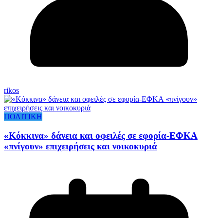
rikos
ΠΟΛΙΤΙΚΗ
«Κόκκινα» δάνεια και οφειλές σε εφορία-ΕΦΚΑ
«πνίγουν» επιχειρήσεις και νοικοκυριά