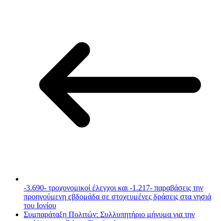
-3.690- τροχονομικοί έλεγχοι και -1.217- παραβάσεις την
προηγούμενη εβδομάδα σε στοχευμένες δράσεις στα νησιά
του Ιονίου
Συμπαράταξη Πολιτών: Συλλυπητήριο μήνυμα για την