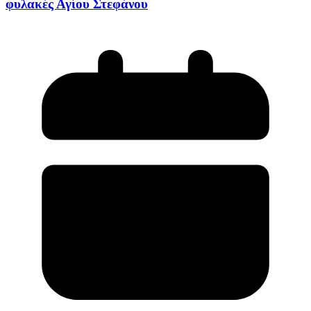
φυλακές Αγίου Στεφάνου