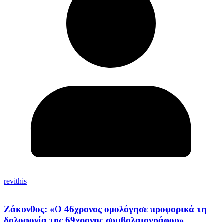
revithis
Ζάκυνθος: «Ο 46χρονος ομολόγησε προφορικά τη
δολοφονία της 69χρονης συμβολαιογράφου»