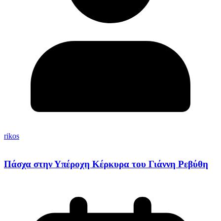
rikos
Πάσχα στην Υπέροχη Κέρκυρα του Γιάννη Ρεβύθη