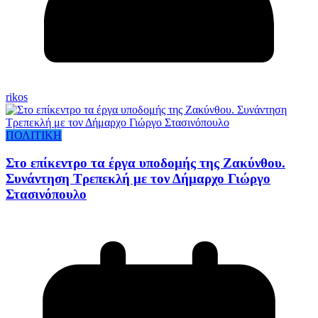
rikos
ΠΟΛΙΤΙΚΗ
Στο επίκεντρο τα έργα υποδομής της Ζακύνθου.
Συνάντηση Τρεπεκλή με τον Δήμαρχο Γιώργο
Στασινόπουλο