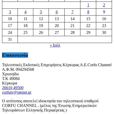
1
2
3
4
5
6
7
8
9
10
11
12
13
14
15
16
17
18
19
20
21
22
23
24
25
26
27
28
29
30
31
« Ιούλ
Επικοινωνία
Τηλεοπτικές Εκδοτικές Επιχειρήσεις Κέρκυρας Α.Ε.Corfu Channel
Α.Φ.Μ. 094294568
Χρυσηίδα
Τ.Κ 49084
Κέρκυρα
26610 49500
corfutv@otenet.gr
Ο ιστότοπος αποτελεί ιδιοκτησία του τηλεοπτικού σταθμού
CORFU CHANNEL , (μέλος της Ένωσης Ενημερωτικών
Τηλεοράσεων Ελληνικής Περιφέρειας )