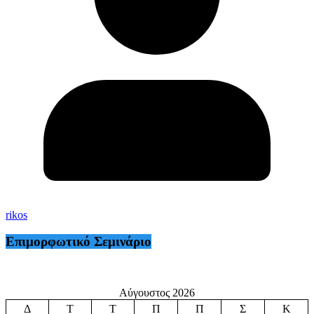
rikos
Επιμορφωτικό Σεμινάριο
Αύγουστος 2026
Δ
Τ
Τ
Π
Π
Σ
Κ