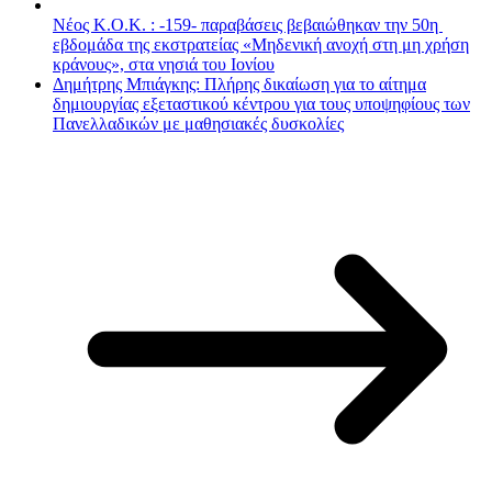
Νέος Κ.Ο.Κ. : -159- παραβάσεις βεβαιώθηκαν την 50η
εβδομάδα της εκστρατείας «Μηδενική ανοχή στη μη χρήση
κράνους», στα νησιά του Ιονίου
Δημήτρης Μπιάγκης: Πλήρης δικαίωση για το αίτημα
δημιουργίας εξεταστικού κέντρου για τους υποψηφίους των
Πανελλαδικών με μαθησιακές δυσκολίες