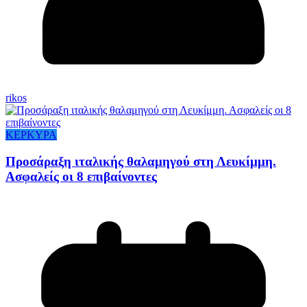
rikos
ΚΕΡΚΥΡΑ
Προσάραξη ιταλικής θαλαμηγού στη Λευκίμμη.
Ασφαλείς οι 8 επιβαίνοντες