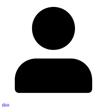
rikos