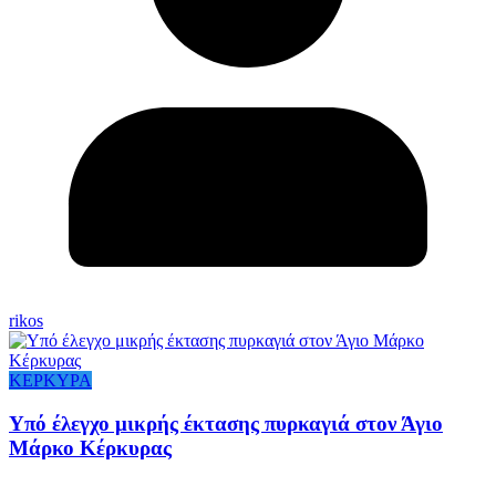
rikos
ΚΕΡΚΥΡΑ
Υπό έλεγχο μικρής έκτασης πυρκαγιά στον Άγιο
Μάρκο Κέρκυρας