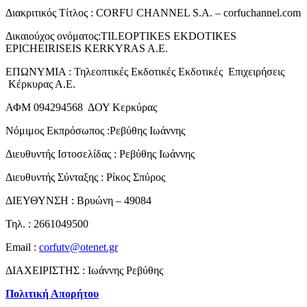
Διακριτικός Τίτλος : CORFU CHANNEL S.A. – corfuchannel.com
Δικαιούχος ονόματος:TILEOPTIKES EKDOTIKES
EPICHEIRISEIS KERKYRAS A.E.
ΕΠΩΝΥΜΙΑ : Τηλεοπτικές Εκδοτικές Εκδοτικές Επιχειρήσεις
Κέρκυρας Α.Ε.
ΑΦΜ 094294568 ΔΟΥ Κερκύρας
Νόμιμος Εκπρόσωπος :Ρεβύθης Ιωάννης
Διευθυντής Ιστοσελίδας : Ρεβύθης Ιωάννης
Διευθυντής Σύνταξης : Ρίκος Σπύρος
ΔΙΕΥΘΥΝΣΗ : Βρυώνη – 49084
Τηλ. : 2661049500
Email :
corfutv@otenet.gr
ΔΙΑΧΕΙΡΙΣΤΗΣ : Ιωάννης Ρεβύθης
Πολιτική Απορήτου