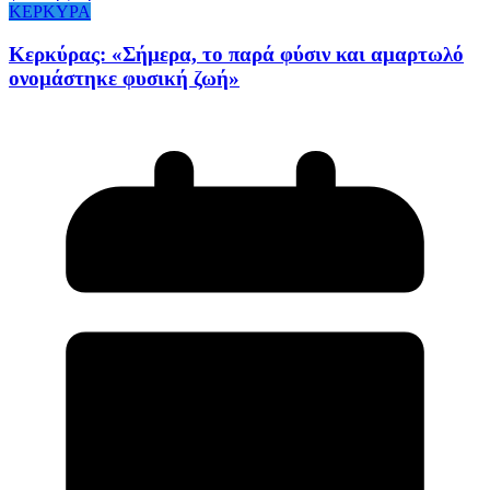
ΚΕΡΚΥΡΑ
Κερκύρας: «Σήμερα, το παρά φύσιν και αμαρτωλό
ονομάστηκε φυσική ζωή»