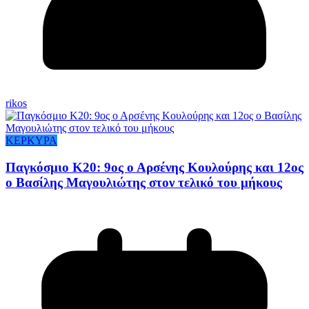
rikos
ΚΕΡΚΥΡΑ
Παγκόσμιο Κ20: 9ος ο Αρσένης Κουλούρης και 12ος
ο Βασίλης Μαγουλιώτης στον τελικό του μήκους