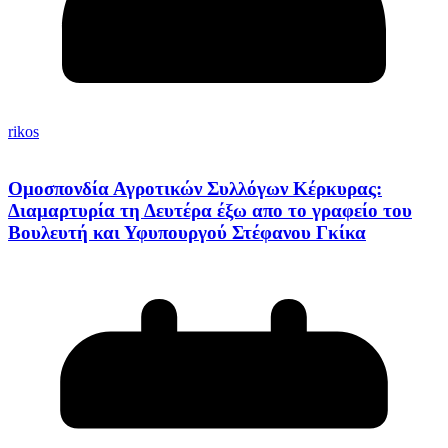
rikos
Ομοσπονδία Αγροτικών Συλλόγων Κέρκυρας:
Διαμαρτυρία τη Δευτέρα έξω απο το γραφείο του
Βουλευτή και Υφυπουργού Στέφανου Γκίκα