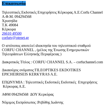
Επικοινωνία
Τηλεοπτικές Εκδοτικές Επιχειρήσεις Κέρκυρας Α.Ε.Corfu Channel
Α.Φ.Μ. 094294568
Χρυσηίδα
Τ.Κ 49084
Κέρκυρα
26610 49500
corfutv@otenet.gr
Ο ιστότοπος αποτελεί ιδιοκτησία του τηλεοπτικού σταθμού
CORFU CHANNEL , (μέλος της Ένωσης Ενημερωτικών
Τηλεοράσεων Ελληνικής Περιφέρειας )
Διακριτικός Τίτλος : CORFU CHANNEL S.A. – corfuchannel.com
Δικαιούχος ονόματος:TILEOPTIKES EKDOTIKES
EPICHEIRISEIS KERKYRAS A.E.
ΕΠΩΝΥΜΙΑ : Τηλεοπτικές Εκδοτικές Εκδοτικές Επιχειρήσεις
Κέρκυρας Α.Ε.
ΑΦΜ 094294568 ΔΟΥ Κερκύρας
Νόμιμος Εκπρόσωπος :Ρεβύθης Ιωάννης