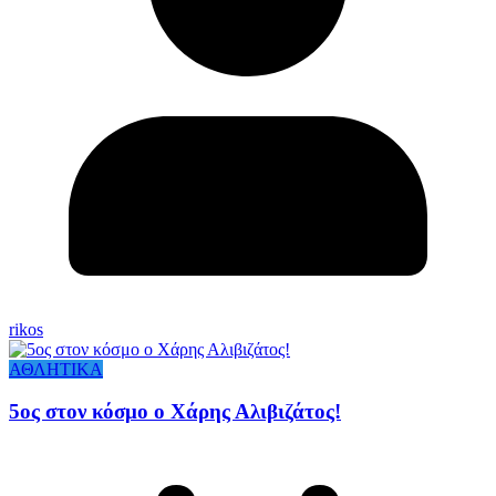
rikos
ΑΘΛΗΤΙΚΑ
5ος στον κόσμο ο Χάρης Αλιβιζάτος!