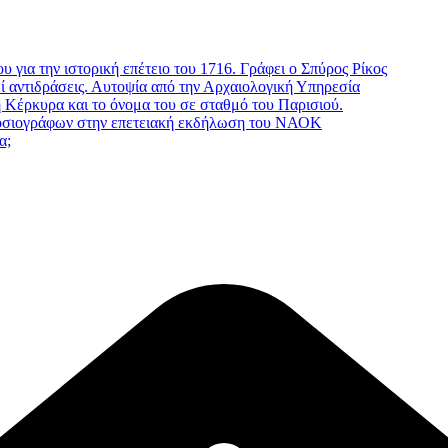
 για την ιστορική επέτειο του 1716. Γράφει ο Σπύρος Ρίκος
 αντιδράσεις. Αυτοψία από την Αρχαιολογική Υπηρεσία
 Κέρκυρα και το όνομα του σε σταθμό του Παρισιού.
μοσιογράφων στην επετειακή εκδήλωση του ΝΑΟΚ
α;