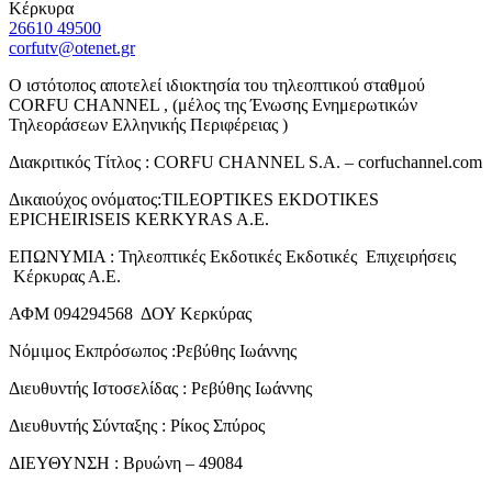
Κέρκυρα
26610 49500
corfutv@otenet.gr
Ο ιστότοπος αποτελεί ιδιοκτησία του τηλεοπτικού σταθμού
CORFU CHANNEL , (μέλος της Ένωσης Ενημερωτικών
Τηλεοράσεων Ελληνικής Περιφέρειας )
Διακριτικός Τίτλος : CORFU CHANNEL S.A. – corfuchannel.com
Δικαιούχος ονόματος:TILEOPTIKES EKDOTIKES
EPICHEIRISEIS KERKYRAS A.E.
ΕΠΩΝΥΜΙΑ : Τηλεοπτικές Εκδοτικές Εκδοτικές Επιχειρήσεις
Κέρκυρας Α.Ε.
ΑΦΜ 094294568 ΔΟΥ Κερκύρας
Νόμιμος Εκπρόσωπος :Ρεβύθης Ιωάννης
Διευθυντής Ιστοσελίδας : Ρεβύθης Ιωάννης
Διευθυντής Σύνταξης : Ρίκος Σπύρος
ΔΙΕΥΘΥΝΣΗ : Βρυώνη – 49084