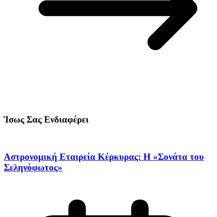
Ίσως Σας Ενδιαφέρει
Αστρονομική Εταιρεία Κέρκυρας: Η «Σονάτα του
Σεληνόφωτος»