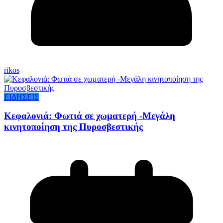
rikos
ΕΙΔΗΣΕΙΣ
Κεφαλονιά: Φωτιά σε χωματερή -Μεγάλη
κινητοποίηση της Πυροσβεστικής