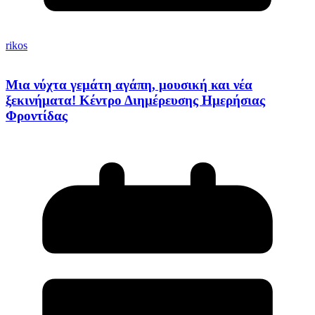
rikos
Μια νύχτα γεμάτη αγάπη, μουσική και νέα
ξεκινήματα! Κέντρο Διημέρευσης Ημερήσιας
Φροντίδας