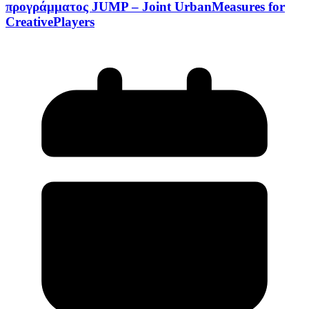
προγράμματος JUMP – Joint UrbanMeasures for
CreativePlayers