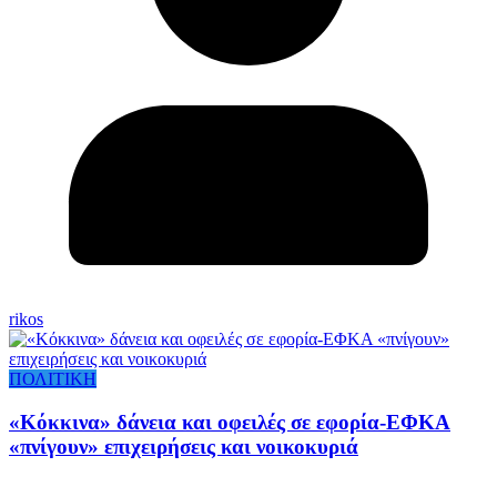
rikos
ΠΟΛΙΤΙΚΗ
«Κόκκινα» δάνεια και οφειλές σε εφορία-ΕΦΚΑ
«πνίγουν» επιχειρήσεις και νοικοκυριά