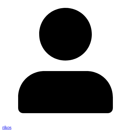
rikos