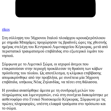
rikos
Στη σύλληψη του 56χρονου Ιταλού πλοιάρχου κρουαζιερόπλοιου
με σημαία Μπαχάμες προχώρησαν τις βραδινές ώρες της χθεσινής
ημέρας στελέχη του Κεντρικού Λιμεναρχείου Κέρκυρας, μετά από
περιστατικό τραυματισμού επιβάτιδας στο εξωτερικό λιμάνι του
νησιού.
Σύμφωνα με το Λιμενικό Σώμα, οι ισχυροί άνεμοι που
επικρατούσαν στην περιοχή προκάλεσαν τη θραύση των κάβων
πρόσδεσης του πλοίου. Ως αποτέλεσμα, η κλίμακα επιβίβασης
απομακρύνθηκε από την προβλήτα, με συνέπεια μία 56χρονη
επιβάτιδα, υπήκοος Νέας Ζηλανδίας, να πέσει στη θάλασσα.
Η γυναίκα ανασύρθηκε άμεσα με τη συνδρομή μελών του
πληρώματος και λιμενεργατών, ενώ στη συνέχεια διακομίστηκε με
ασθενοφόρο στο Γενικό Νοσοκομείο Κέρκυρας. Σύμφωνα με τις
πρώτες πληροφορίες, υπέστη ελαφρά τραύματα στο πρόσωπο και
το σώμα.