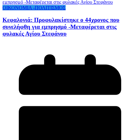
ΟΙΚΟΝΟΜΙΑ -ΠΟΛΙΤΙΣΜΟΣ
Κεφαλονιά: Προφυλακίστηκε ο 44χρονος που
συνελήφθη για εμπρησμό -Μεταφέρεται στις
φυλακές Αγίου Στεφάνου