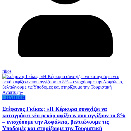
rikos
ΠΟΛΙΤΙΚΗ
Στέφανος Γκίκας: «Η Κέρκυρα συνεχίζει να
καταγράφει νέο ρεκόρ αφίξεων που αγγίζουν το 8%
– ενισχύουμε την Ασφάλεια, βελτιώνουμε τις
Υποδομές και στηρίζουμε την Τουριστική