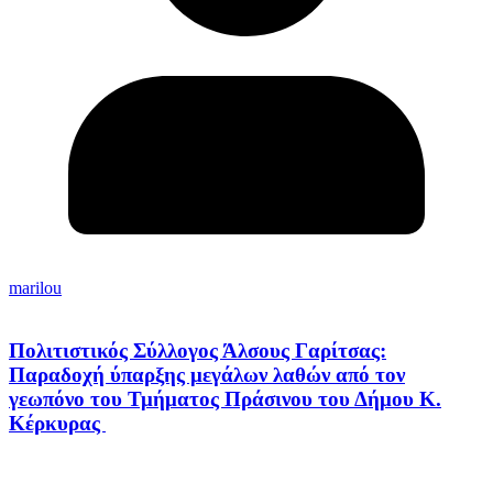
marilou
Πολιτιστικός Σύλλογος Άλσους Γαρίτσας:
Παραδοχή ύπαρξης μεγάλων λαθών από τον
γεωπόνο του Τμήματος Πράσινου του Δήμου Κ.
Κέρκυρας