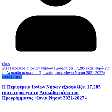
rikos
ΠΟΛΙΤΙΚΗ
Η Περιφέρεια Ιονίων Νήσων εξασφαλίζει 17,285
εκατ. ευρώ για τη Λευκάδα μέσω του
Προγράμματος «Ιόνια Νησιά 2021-2027»