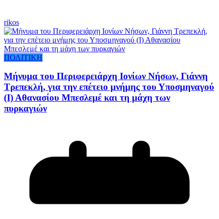
rikos
ΠΟΛΙΤΙΚΗ
Μήνυμα του Περιφερειάρχη Ιονίων Νήσων, Γιάννη
Τρεπεκλή, για την επέτειο μνήμης του Υποσμηναγού
(Ι) Αθανασίου Μπεσλεμέ και τη μάχη των
πυρκαγιών