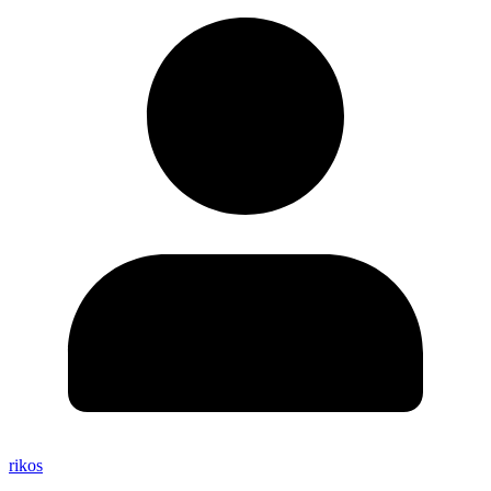
rikos