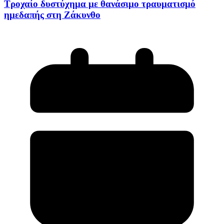
Τροχαίο δυστύχημα με θανάσιμο τραυματισμό
ημεδαπής στη Ζάκυνθο