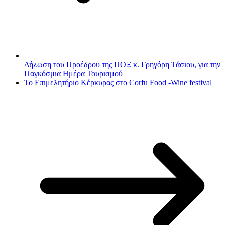
Δήλωση του Προέδρου της ΠΟΞ κ. Γρηγόρη Τάσιου, για την
Παγκόσμια Ημέρα Τουρισμού
Το Επιμελητήριο Κέρκυρας στο Corfu Food -Wine festival