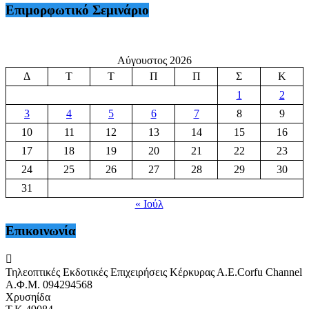
Επιμορφωτικό Σεμινάριο
Αύγουστος 2026
Δ
Τ
Τ
Π
Π
Σ
Κ
1
2
3
4
5
6
7
8
9
10
11
12
13
14
15
16
17
18
19
20
21
22
23
24
25
26
27
28
29
30
31
« Ιούλ
Επικοινωνία
Τηλεοπτικές Εκδοτικές Επιχειρήσεις Κέρκυρας Α.Ε.Corfu Channel
Α.Φ.Μ. 094294568
Χρυσηίδα