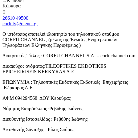
Τ.Κ 49084
Κέρκυρα
26610 49500
corfutv@otenet.gr
Ο ιστότοπος αποτελεί ιδιοκτησία του τηλεοπτικού σταθμού
CORFU CHANNEL , (μέλος της Ένωσης Ενημερωτικών
Τηλεοράσεων Ελληνικής Περιφέρειας )
Διακριτικός Τίτλος : CORFU CHANNEL S.A. – corfuchannel.com
Δικαιούχος ονόματος:TILEOPTIKES EKDOTIKES
EPICHEIRISEIS KERKYRAS A.E.
ΕΠΩΝΥΜΙΑ : Τηλεοπτικές Εκδοτικές Εκδοτικές Επιχειρήσεις
Κέρκυρας Α.Ε.
ΑΦΜ 094294568 ΔΟΥ Κερκύρας
Νόμιμος Εκπρόσωπος :Ρεβύθης Ιωάννης
Διευθυντής Ιστοσελίδας : Ρεβύθης Ιωάννης
Διευθυντής Σύνταξης : Ρίκος Σπύρος