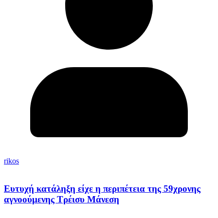
rikos
Ευτυχή κατάληξη είχε η περιπέτεια της 59χρονης
αγνοούμενης Τρέισυ Μάνεση