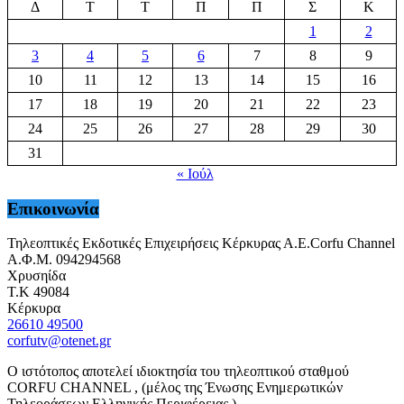
Δ
Τ
Τ
Π
Π
Σ
Κ
1
2
3
4
5
6
7
8
9
10
11
12
13
14
15
16
17
18
19
20
21
22
23
24
25
26
27
28
29
30
31
« Ιούλ
Επικοινωνία
Τηλεοπτικές Εκδοτικές Επιχειρήσεις Κέρκυρας Α.Ε.Corfu Channel
Α.Φ.Μ. 094294568
Χρυσηίδα
Τ.Κ 49084
Κέρκυρα
26610 49500
corfutv@otenet.gr
Ο ιστότοπος αποτελεί ιδιοκτησία του τηλεοπτικού σταθμού
CORFU CHANNEL , (μέλος της Ένωσης Ενημερωτικών
Τηλεοράσεων Ελληνικής Περιφέρειας )