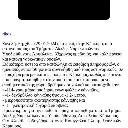
rikos
Συνελήφθη, χθες (29.01.2024), το πρωί, στην Κέρκυρα, από
αστυνομικούς του Τμήματος Δίωξης Ναρκωτικών της
Υποδιεύθυνσης Ασφάλειας, 33χρονος ημεδαπός, για καλλιέργεια
και κατοχή ναρκωτικών ουσιών.
Ειδικότερα, ύστερα από κατάλληλη αξιοποίηση πληροφοριών, ο
ημεδαπός εντοπίσθηκε και συνελήφθη από τους αστυνομικούς, σε
περιοχή περιφερειακά της πόλης της Κέρκυρας, καθώς σε έρευνα
που πραγματοποιήθηκε στην οικία του και σε παρακείμενο
αποθηκευτικό της χώρο, βρέθηκαν συνολικά και κατασχέθηκαν:
• -114- γραμμάρια αποξηραμένων φύλλων κάνναβης,
• -1- δενδρύλλιο κάνναβης ύψους -1,2- μέτρα,
• μικροποσότητα ακατέργαστης κάνναβης και
• -1- ηλεκτρονική ζυγαριά ακριβείας.
Προανάκριση για την υπόθεση πραγματοποιήθηκε από το Τμήμα
Δίωξης Ναρκωτικών της Υποδιεύθυνσης Ασφαλείας Κέρκυρας.
Ο συλληφθείς οδηγήθηκε στον κ. Εισαγγελέα Πλημμελειοδικών
Κέρκυρας.