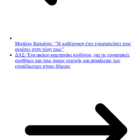
Μιχάλης Κατρίνης: ‘’Η κυβέρνηση έχει εγκαταλείψει τους
αγρότες στην τύχη τους’’
ΔΑΣ: Ένα ακόμη καμπανάκι κινδύνου, για τις εργασιακές
συνθήκες και τους όρους υγιεινής και ασφάλειας των
εργαζόμενων στους δήμους