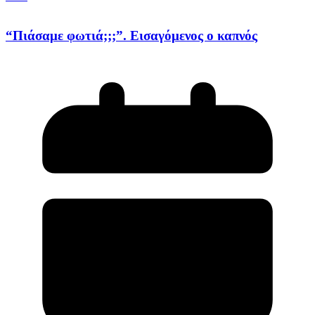
“Πιάσαμε φωτιά;;;”. Εισαγόμενος ο καπνός