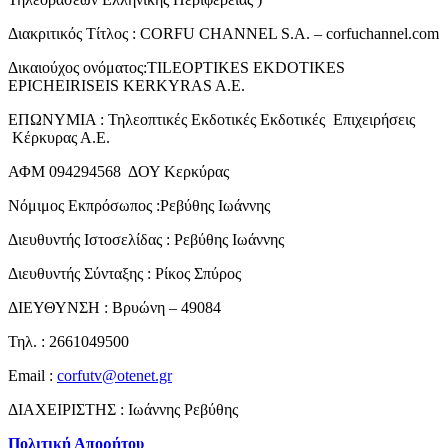
Διακριτικός Τίτλος : CORFU CHANNEL S.A. – corfuchannel.com
Δικαιούχος ονόματος:TILEOPTIKES EKDOTIKES
EPICHEIRISEIS KERKYRAS A.E.
ΕΠΩΝΥΜΙΑ : Τηλεοπτικές Εκδοτικές Εκδοτικές Επιχειρήσεις
Κέρκυρας Α.Ε.
ΑΦΜ 094294568 ΔΟΥ Κερκύρας
Νόμιμος Εκπρόσωπος :Ρεβύθης Ιωάννης
Διευθυντής Ιστοσελίδας : Ρεβύθης Ιωάννης
Διευθυντής Σύνταξης : Ρίκος Σπύρος
ΔΙΕΥΘΥΝΣΗ : Βρυώνη – 49084
Τηλ. : 2661049500
Email :
corfutv@otenet.gr
ΔΙΑΧΕΙΡΙΣΤΗΣ : Ιωάννης Ρεβύθης
Πολιτική Απορήτου