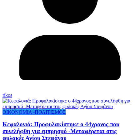
rikos
ΟΙΚΟΝΟΜΙΑ -ΠΟΛΙΤΙΣΜΟΣ
Κεφαλονιά: Προφυλακίστηκε ο 44χρονος που
συνελήφθη για εμπρησμό -Μεταφέρεται στις
φυλακές Αγίου Στεφάνου